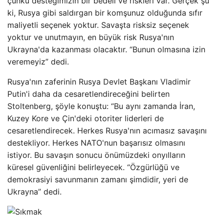
çünkü desteğimizin bir bedeli ve riskleri var. Gerçek şu
ki, Rusya gibi saldırgan bir komşunuz olduğunda sıfır
maliyetli seçenek yoktur. Savaşta risksiz seçenek
yoktur ve unutmayın, en büyük risk Rusya'nın
Ukrayna'da kazanması olacaktır. “Bunun olmasına izin
veremeyiz” dedi.
Rusya'nın zaferinin Rusya Devlet Başkanı Vladimir
Putin'i daha da cesaretlendireceğini belirten
Stoltenberg, şöyle konuştu: “Bu aynı zamanda İran,
Kuzey Kore ve Çin'deki otoriter liderleri de
cesaretlendirecek. Herkes Rusya'nın acımasız savaşını
destekliyor. Herkes NATO'nun başarısız olmasını
istiyor. Bu savaşın sonucu önümüzdeki onyılların
küresel güvenliğini belirleyecek. “Özgürlüğü ve
demokrasiyi savunmanın zamanı şimdidir, yeri de
Ukrayna” dedi.