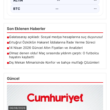
ALTIN
--
--
BTC
--
--
Son Eklenen Haberler
Galatasaray açıkladı: Sosyal medya hesaplarına suç duyurusu!
■
Ertuğrul Özkök’ün Hakaret İddialarına İfade Verme Süreci
■
14 Nisan 2026 Güncel Altın Fiyatları ve Analizleri
■
Olmaz denen oldu! Maç sırasında yıldırım çarptı: O futbolcu
■
hayatını kaybetti
Dış Mekan Mimarisinde Konfor ve bahçe mutfağı Çözümleri
■
Güncel
06/08/2026