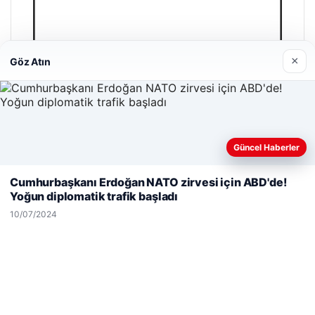
×
Göz Atın
Güncel Haberler
Web sitemizi nasıl kullandığınızı daha iyi anlayabilmek,
deneyiminizi kişiselleştirmek ve geliştirmek amacıyla çerezler
Cumhurbaşkanı Erdoğan NATO zirvesi için ABD'de!
kullanıyoruz.
Çerez Politikamız
Yoğun diplomatik trafik başladı
Reddet
Kabul Et
10/07/2024
A Life Ankara Hastanesi
27/03/2026