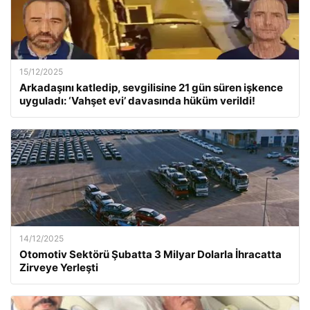
15/12/2025
Arkadaşını katledip, sevgilisine 21 gün süren işkence
uyguladı: ‘Vahşet evi’ davasında hüküm verildi!
14/12/2025
Otomotiv Sektörü Şubatta 3 Milyar Dolarla İhracatta
Zirveye Yerleşti