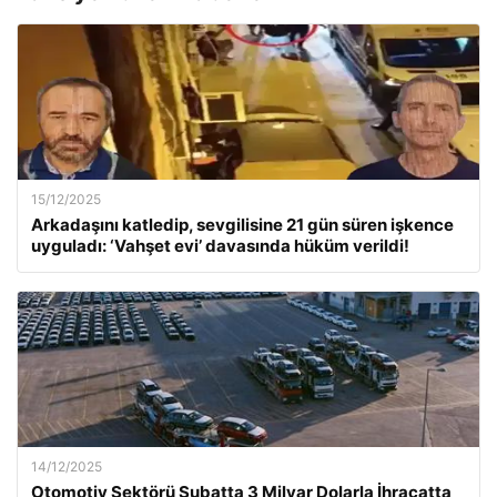
15/12/2025
Arkadaşını katledip, sevgilisine 21 gün süren işkence
uyguladı: ‘Vahşet evi’ davasında hüküm verildi!
14/12/2025
Otomotiv Sektörü Şubatta 3 Milyar Dolarla İhracatta