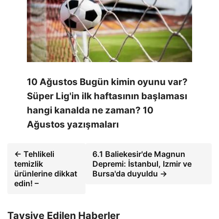
10 Ağustos Bugün kimin oyunu var?
Süper Lig'in ilk haftasının başlaması
hangi kanalda ne zaman? 10
Ağustos yazışmaları
← Tehlikeli
6.1 Baliekesir'de Magnun
temizlik
Depremi: İstanbul, Izmir ve
ürünlerine dikkat
Bursa'da duyuldu →
edin! –
Tavsiye Edilen Haberler