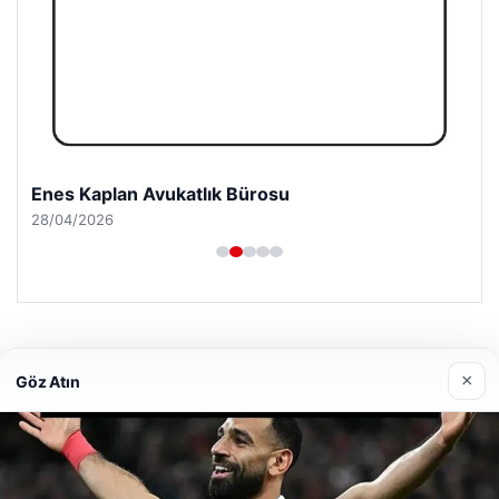
Enes Kaplan Avukatlık Bürosu
28/04/2026
×
Göz Atın
© 2026 Antalya – Güncel Haberler
lemagrup.com.tr
etcio