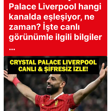
Palace Liverpool hangi
kanalda eşleşiyor, ne
zaman? İşte canlı
görünümle ilgili bilgiler
…