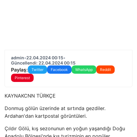
admin
•
22.04.2024 00:15
•
Güncellendi: 22.04.2024 00:15
Paylaş:
Twitter
Facebook
WhatsApp
Reddit
Pinterest
KAYNAK
CNN TÜRKÇE
Donmuş gölün üzerinde at sırtında gezdiler.
Ardahan'dan kartpostal görüntüleri.
Çıldır Gölü, kış sezonunun en yoğun yaşandığı Doğu
Anadolu Bölgesi'nde kış turizminin en popüler