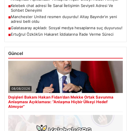
Kelebek chat adresi İle Sanal İletişimin Seviyeli Adresi Ve
■
Sohbet Deneyimi
Manchester United resmen duyurdu! Altay Bayındır’ın yeni
■
adresi belli oldu
Galatasaray açıkladı: Sosyal medya hesaplarına suç duyurusu!
■
Ertuğrul Özkök’ün Hakaret İddialarına İfade Verme Süreci
■
Güncel
08/08/2026
Dışişleri Bakanı Hakan Fidan’dan Mekke Ortak Savunma
Anlaşması Açıklaması: “Anlaşma Hiçbir Ülkeyi Hedef
Almıyor”