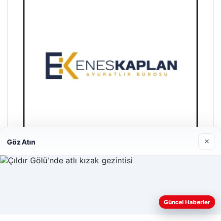
×
Göz Atın
Enes Kaplan Avukatlık Bürosu
28/04/2026
Web sitemizi nasıl kullandığınızı daha iyi anlayabilmek,
Güncel Haberler
deneyiminizi kişiselleştirmek ve geliştirmek amacıyla çerezler
kullanıyoruz.
Çerez Politikamız