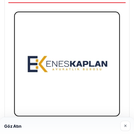
×
Göz Atın
Enes Kaplan Avukatlık Bürosu