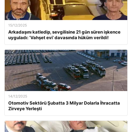
15/12/2025
Arkadaşını katledip, sevgilisine 21 gün süren işkence
uyguladı: ‘Vahşet evi’ davasında hüküm verildi!
14/12/2025
Otomotiv Sektörü Şubatta 3 Milyar Dolarla İhracatta
Zirveye Yerleşti