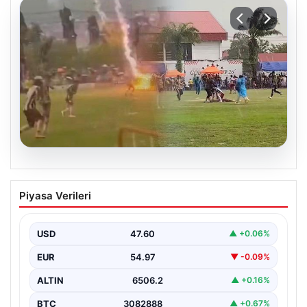
05.08.2026
Olmaz denen oldu! Maç sırasında
Piyasa Verileri
yıldırım çarptı: O futbolcu hayatını
kaybetti
USD
47.60
▲ +0.06%
EUR
54.97
▼ -0.09%
ALTIN
6506.2
▲ +0.16%
BTC
3082888
▲ +0.67%