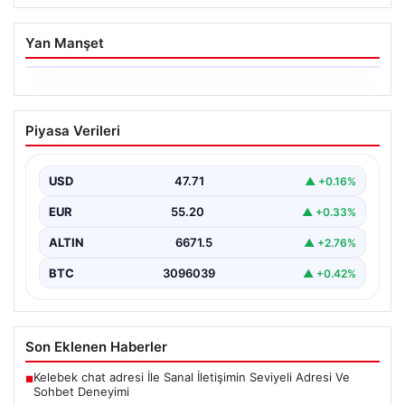
Yan Manşet
06.08.2026
Ertuğrul Özkök’ün Hakaret İddialarına
Piyasa Verileri
İfade Verme Süreci
Ünlü gazeteci ve yazar Ertuğrul Özkök,
Cumhurbaşkanına hakaret iddialarıyla yürütülen
USD
47.71
▲ +0.16%
soruşturma kapsamında İstanbul Adalet…
EUR
55.20
▲ +0.33%
ALTIN
6671.5
▲ +2.76%
BTC
3096039
▲ +0.42%
Son Eklenen Haberler
Kelebek chat adresi İle Sanal İletişimin Seviyeli Adresi Ve
■
Sohbet Deneyimi