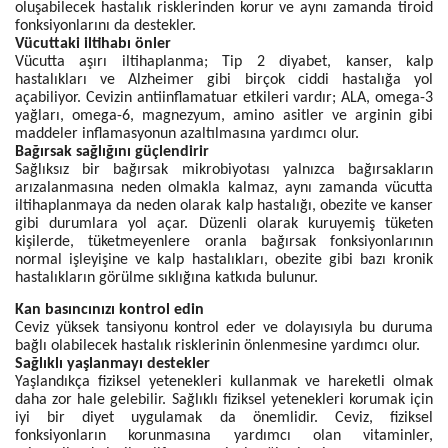
oluşabilecek hastalık risklerinden korur ve aynı zamanda tiroid
fonksiyonlarını da destekler.
Vücuttaki iltihabı önler
Vücutta aşırı iltihaplanma; Tip 2 diyabet, kanser, kalp
hastalıkları ve Alzheimer gibi birçok ciddi hastalığa yol
açabiliyor. Cevizin antiinflamatuar etkileri vardır; ALA, omega-3
yağları, omega-6, magnezyum, amino asitler ve arginin gibi
maddeler inflamasyonun azaltılmasına yardımcı olur.
Bağırsak sağlığını güçlendirir
Sağlıksız bir bağırsak mikrobiyotası yalnızca bağırsakların
arızalanmasına neden olmakla kalmaz, aynı zamanda vücutta
iltihaplanmaya da neden olarak kalp hastalığı, obezite ve kanser
gibi durumlara yol açar. Düzenli olarak kuruyemiş tüketen
kişilerde, tüketmeyenlere oranla bağırsak fonksiyonlarının
normal işleyişine ve kalp hastalıkları, obezite gibi bazı kronik
hastalıkların görülme sıklığına katkıda bulunur.
Kan basıncınızı kontrol edin
Ceviz yüksek tansiyonu kontrol eder ve dolayısıyla bu duruma
bağlı olabilecek hastalık risklerinin önlenmesine yardımcı olur.
Sağlıklı yaşlanmayı destekler
Yaşlandıkça fiziksel yetenekleri kullanmak ve hareketli olmak
daha zor hale gelebilir. Sağlıklı fiziksel yetenekleri korumak için
iyi bir diyet uygulamak da önemlidir. Ceviz, fiziksel
fonksiyonların korunmasına yardımcı olan vitaminler,