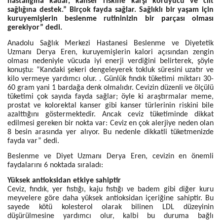
hastalığına kadar, kanser riskine karşı koruyucu ve cilt
sağlığına destek.” Birçok fayda sağlar. Sağlıklı bir yaşam için
kuruyemişlerin beslenme rutininizin bir parçası olması
gerekiyor” dedi.
Anadolu Sağlık Merkezi Hastanesi Beslenme ve Diyetetik
Uzmanı Derya Eren, kuruyemişlerin kalori açısından zengin
olması nedeniyle vücuda iyi enerji verdiğini belirterek, şöyle
konuştu: “Kandaki şekeri dengeleyerek tokluk süresini uzatır ve
kilo vermeye yardımcı olur. . Günlük fındık tüketimi miktarı 30-
60 gram yani 1 bardağa denk olmalıdır. Cevizin düzenli ve ölçülü
tüketimi çok sayıda fayda sağlar; öyle ki araştırmalar meme,
prostat ve kolorektal kanser gibi kanser türlerinin riskini bile
azalttığını göstermektedir. Ancak ceviz tüketiminde dikkat
edilmesi gereken bir nokta var: Ceviz en çok alerjiye neden olan
8 besin arasında yer alıyor. Bu nedenle dikkatli tüketmenizde
fayda var” dedi.
Beslenme ve Diyet Uzmanı Derya Eren, cevizin en önemli
faydalarını 6 noktada sıraladı:
Yüksek antioksidan etkiye sahiptir
Ceviz, fındık, yer fıstığı, kaju fıstığı ve badem gibi diğer kuru
meyvelere göre daha yüksek antioksidan içeriğine sahiptir. Bu
sayede kötü kolesterol olarak bilinen LDL düzeyinin
düşürülmesine yardımcı olur, kalbi bu duruma bağlı