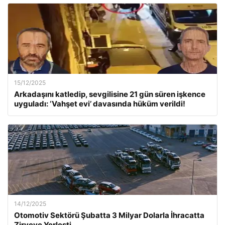
15/12/2025
Arkadaşını katledip, sevgilisine 21 gün süren işkence
uyguladı: ‘Vahşet evi’ davasında hüküm verildi!
14/12/2025
Otomotiv Sektörü Şubatta 3 Milyar Dolarla İhracatta
Zirveye Yerleşti