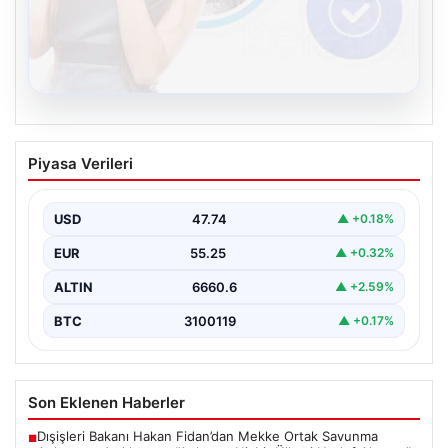
08.08.2026
Kelebek chat adresi İle Sanal İletişimin
Piyasa Verileri
Seviyeli Adresi Ve Sohbet Deneyimi
Dijital çağında bireylerin güvenli bir biçimde irtibat
kurması ciddi bir değer barındırmaktadır. Günümüzde
USD
47.74
▲ +0.18%
birçok…
EUR
55.25
▲ +0.32%
ALTIN
6660.6
▲ +2.59%
BTC
3100119
▲ +0.17%
Son Eklenen Haberler
Dışişleri Bakanı Hakan Fidan’dan Mekke Ortak Savunma
■