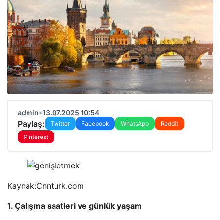
admin
•
13.07.2025 10:54
Paylaş:
Twitter
Facebook
WhatsApp
Reddit
Pinterest
Kaynak:
Cnnturk.com
1. Çalışma saatleri ve günlük yaşam