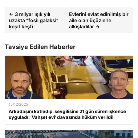
← 3 milyar ışık yılı
Evlerini evlat edinilmiş bir
uzakta “fosil galaksi”
aile olan üçüzlerle
keşif keşfi
alkışladılar →
Tavsiye Edilen Haberler
15/12/2025
Arkadaşını katledip, sevgilisine 21 gün süren işkence
uyguladı: ‘Vahşet evi’ davasında hüküm verildi!