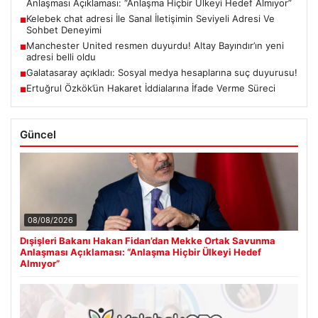
Anlaşması Açıklaması: “Anlaşma Hiçbir Ülkeyi Hedef Almıyor”
Kelebek chat adresi İle Sanal İletişimin Seviyeli Adresi Ve
■
Sohbet Deneyimi
Manchester United resmen duyurdu! Altay Bayındır’ın yeni
■
adresi belli oldu
Galatasaray açıkladı: Sosyal medya hesaplarına suç duyurusu!
■
Ertuğrul Özkök’ün Hakaret İddialarına İfade Verme Süreci
■
Güncel
08/08/2026
Dışişleri Bakanı Hakan Fidan’dan Mekke Ortak Savunma
Anlaşması Açıklaması: “Anlaşma Hiçbir Ülkeyi Hedef
Almıyor”