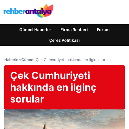
Güncel Haberler
Firma Rehberi
Forum
Çerez Politikası
Haberler
›
Güncel
›
Çek Cumhuriyeti hakkında en ilginç sorular
Çek Cumhuriyeti
hakkında en ilginç
sorular