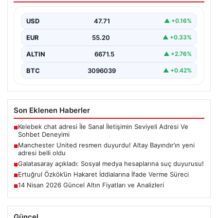
USD
47.71
▲ +0.16%
EUR
55.20
▲ +0.33%
ALTIN
6671.5
▲ +2.76%
BTC
3096039
▲ +0.42%
Son Eklenen Haberler
Kelebek chat adresi İle Sanal İletişimin Seviyeli Adresi Ve
■
Sohbet Deneyimi
Manchester United resmen duyurdu! Altay Bayındır’ın yeni
■
adresi belli oldu
Galatasaray açıkladı: Sosyal medya hesaplarına suç duyurusu!
■
Ertuğrul Özkök’ün Hakaret İddialarına İfade Verme Süreci
■
14 Nisan 2026 Güncel Altın Fiyatları ve Analizleri
■
Güncel