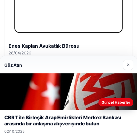
Enes Kaplan Avukatlık Bürosu
28/04/2026
×
Göz Atın
© 2026 Antalya – Güncel Haberler
Güncel Haberler
Web sitemizi nasıl kullandığınızı daha iyi anlayabilmek,
lemagrup.com.tr
deneyiminizi kişiselleştirmek ve geliştirmek amacıyla çerezler
CBRT ile Birleşik Arap Emirlikleri Merkez Bankası
tcio
kullanıyoruz.
Çerez Politikamız
arasında bir anlaşma alışverişinde bulun
Reddet
Kabul Et
02/10/2025