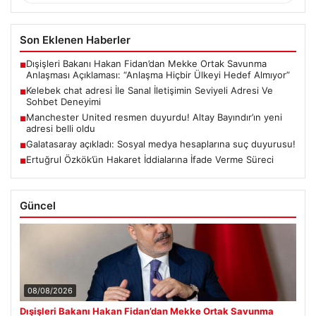
Son Eklenen Haberler
Dışişleri Bakanı Hakan Fidan’dan Mekke Ortak Savunma
■
Anlaşması Açıklaması: “Anlaşma Hiçbir Ülkeyi Hedef Almıyor”
Kelebek chat adresi İle Sanal İletişimin Seviyeli Adresi Ve
■
Sohbet Deneyimi
Manchester United resmen duyurdu! Altay Bayındır’ın yeni
■
adresi belli oldu
Galatasaray açıkladı: Sosyal medya hesaplarına suç duyurusu!
■
Ertuğrul Özkök’ün Hakaret İddialarına İfade Verme Süreci
■
Güncel
08/08/2026
Dışişleri Bakanı Hakan Fidan’dan Mekke Ortak Savunma