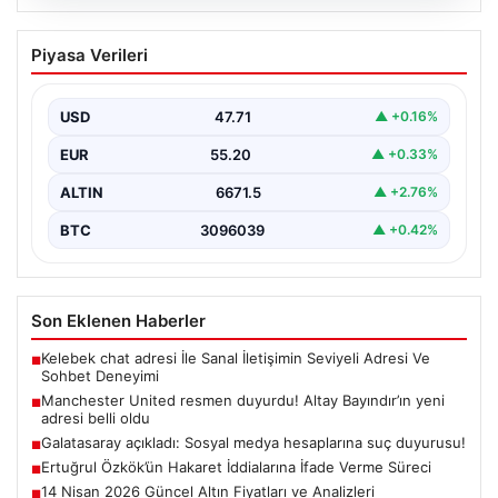
07.08.2026
Manchester United resmen duyurdu!
Piyasa Verileri
Altay Bayındır’ın yeni adresi belli oldu
USD
47.71
▲ +0.16%
EUR
55.20
▲ +0.33%
ALTIN
6671.5
▲ +2.76%
BTC
3096039
▲ +0.42%
Son Eklenen Haberler
Kelebek chat adresi İle Sanal İletişimin Seviyeli Adresi Ve
■
Sohbet Deneyimi
Manchester United resmen duyurdu! Altay Bayındır’ın yeni
■
adresi belli oldu
Galatasaray açıkladı: Sosyal medya hesaplarına suç duyurusu!
■
Ertuğrul Özkök’ün Hakaret İddialarına İfade Verme Süreci
■
14 Nisan 2026 Güncel Altın Fiyatları ve Analizleri
■