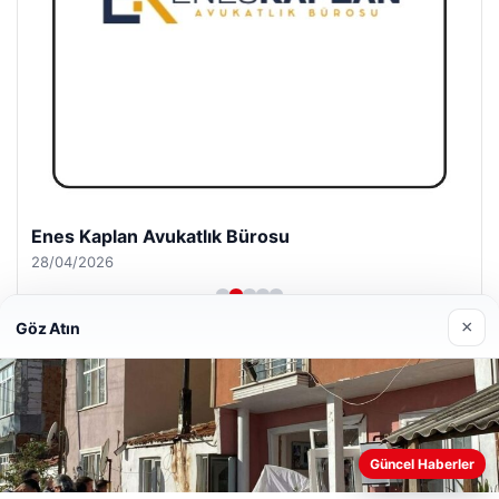
Enes Kaplan Avukatlık Bürosu
28/04/2026
×
Göz Atın
© 2026 Antalya – Güncel Haberler
Web sitemizi nasıl kullandığınızı daha iyi anlayabilmek,
Güncel Haberler
lemagrup.com.tr
deneyiminizi kişiselleştirmek ve geliştirmek amacıyla çerezler