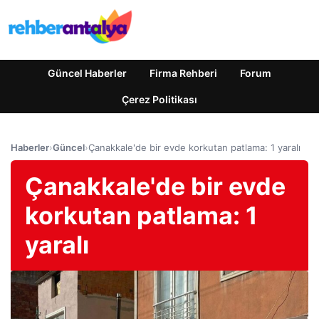
Güncel Haberler
Firma Rehberi
Forum
Çerez Politikası
Haberler
›
Güncel
›
Çanakkale'de bir evde korkutan patlama: 1 yaralı
Çanakkale'de bir evde
korkutan patlama: 1
yaralı