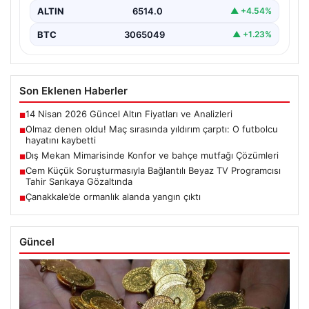
ALTIN
6514.0
▲ +4.54%
BTC
3065049
▲ +1.23%
Son Eklenen Haberler
14 Nisan 2026 Güncel Altın Fiyatları ve Analizleri
■
Olmaz denen oldu! Maç sırasında yıldırım çarptı: O futbolcu
■
hayatını kaybetti
Dış Mekan Mimarisinde Konfor ve bahçe mutfağı Çözümleri
■
Cem Küçük Soruşturmasıyla Bağlantılı Beyaz TV Programcısı
■
Tahir Sarıkaya Gözaltında
Çanakkale’de ormanlık alanda yangın çıktı
■
Güncel