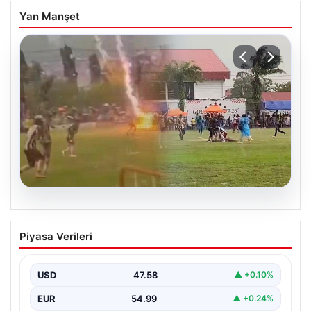
Yan Manşet
05.08.2026
Olmaz denen oldu! Maç sırasında
Piyasa Verileri
yıldırım çarptı: O futbolcu hayatını
kaybetti
USD
47.58
▲ +0.10%
EUR
54.99
▲ +0.24%