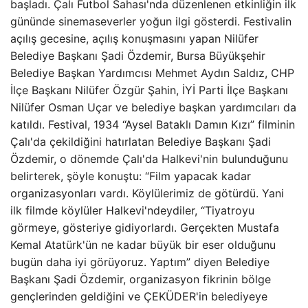
başladı. Çalı Futbol Sahası'nda düzenlenen etkinliğin ilk
gününde sinemaseverler yoğun ilgi gösterdi. Festivalin
açılış gecesine, açılış konuşmasını yapan Nilüfer
Belediye Başkanı Şadi Özdemir, Bursa Büyükşehir
Belediye Başkan Yardımcısı Mehmet Aydın Saldız, CHP
İlçe Başkanı Nilüfer Özgür Şahin, İYİ Parti İlçe Başkanı
Nilüfer Osman Uçar ve belediye başkan yardımcıları da
katıldı. Festival, 1934 “Aysel Bataklı Damın Kızı” filminin
Çalı'da çekildiğini hatırlatan Belediye Başkanı Şadi
Özdemir, o dönemde Çalı'da Halkevi'nin bulunduğunu
belirterek, şöyle konuştu: “Film yapacak kadar
organizasyonları vardı. Köylülerimiz de götürdü. Yani
ilk filmde köylüler Halkevi'ndeydiler, “Tiyatroyu
görmeye, gösteriye gidiyorlardı. Gerçekten Mustafa
Kemal Atatürk'ün ne kadar büyük bir eser olduğunu
bugün daha iyi görüyoruz. Yaptım” diyen Belediye
Başkanı Şadi Özdemir, organizasyon fikrinin bölge
gençlerinden geldiğini ve ÇEKÜDER'in belediyeye