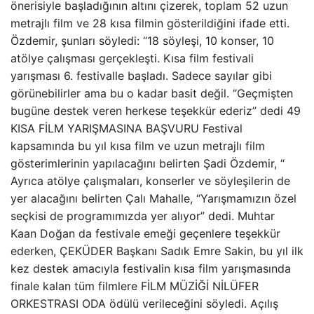
önerisiyle başladığının altını çizerek, toplam 52 uzun
metrajlı film ve 28 kısa filmin gösterildiğini ifade etti.
Özdemir, şunları söyledi: “18 söyleşi, 10 konser, 10
atölye çalışması gerçekleşti. Kısa film festivali
yarışması 6. festivalle başladı. Sadece sayılar gibi
görünebilirler ama bu o kadar basit değil. “Geçmişten
bugüne destek veren herkese teşekkür ederiz” dedi 49
KISA FİLM YARIŞMASINA BAŞVURU Festival
kapsamında bu yıl kısa film ve uzun metrajlı film
gösterimlerinin yapılacağını belirten Şadi Özdemir, “
Ayrıca atölye çalışmaları, konserler ve söyleşilerin de
yer alacağını belirten Çalı Mahalle, “Yarışmamızın özel
seçkisi de programımızda yer alıyor” dedi. Muhtar
Kaan Doğan da festivale emeği geçenlere teşekkür
ederken, ÇEKÜDER Başkanı Sadık Emre Sakin, bu yıl ilk
kez destek amacıyla festivalin kısa film yarışmasında
finale kalan tüm filmlere FİLM MÜZİĞİ NİLÜFER
ORKESTRASI ODA ödülü verileceğini söyledi. Açılış