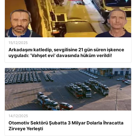
15/12/2025
Arkadaşını katledip, sevgilisine 21 gün süren işkence
uyguladı: ‘Vahşet evi’ davasında hüküm verildi!
14/12/2025
Otomotiv Sektörü Şubatta 3 Milyar Dolarla İhracatta
Zirveye Yerleşti