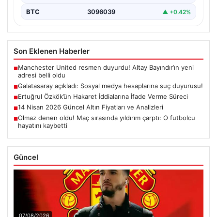
BTC
3096039
▲ +0.42%
Son Eklenen Haberler
Manchester United resmen duyurdu! Altay Bayındır’ın yeni
■
adresi belli oldu
Galatasaray açıkladı: Sosyal medya hesaplarına suç duyurusu!
■
Ertuğrul Özkök’ün Hakaret İddialarına İfade Verme Süreci
■
14 Nisan 2026 Güncel Altın Fiyatları ve Analizleri
■
Olmaz denen oldu! Maç sırasında yıldırım çarptı: O futbolcu
■
hayatını kaybetti
Güncel
07/08/2026