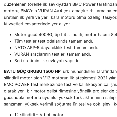
düzenlenen törenle ilk sevkiyatları BMC Power tarafından
motoru, BMC'nin VURAN 4×4 çok amaçlı zırhlı aracına ent
üretilen ilk yerli ve yerli kara motoru olma özelliği taşıyor.
Kuvvetleri envanterinde yer alıyor. .
Motor gücü 400BG, tip I 4 silindirli, motor hacmi 8,4 
Tüm testler test odalarında tamamlandı.
NATO AEP-5 dayanıklılık testi tamamlandı.
VURAN araçlarının testleri tamamlandı.
Seri üretimin ilk sevkiyatı yapıldı.
BATU GÜÇ GRUBU 1500 HP
Türk mühendisleri tarafından t
silindirli motor olan V12 motorun ilk ateşlemesi 2021 yılın
BMC POWER test merkezinde test ve kalifikasyon çalışma
olarak yeni bir motor geliştirilmesine yönelik projeler d
gücündeki motorla uyumlu, yüksek tork aktarımına sahip d
şanzıman, yüksek verimli soğutma ünitesi ve çok işlevli k
12 silindirli – V tipi motor