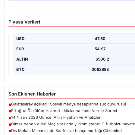
06.08.2026
Ertuğrul Özkök’ün Hakaret İddialarına İfade V
Piyasa Verileri
Ünlü gazeteci ve yazar Ertuğrul Özkök, Cumhurbaşkanına hakaret
soruşturma kapsamında İstanbul Adalet…
USD
47.60
EUR
54.97
ALTIN
6506.2
BTC
3082888
Son Eklenen Haberler
Galatasaray açıkladı: Sosyal medya hesaplarına suç duyurusu!
■
Ertuğrul Özkök’ün Hakaret İddialarına İfade Verme Süreci
■
14 Nisan 2026 Güncel Altın Fiyatları ve Analizleri
■
Olmaz denen oldu! Maç sırasında yıldırım çarptı: O futbolcu hayatın
■
Dış Mekan Mimarisinde Konfor ve bahçe mutfağı Çözümleri
■