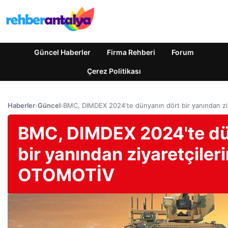
Güncel Haberler
Firma Rehberi
Forum
Çerez Politikası
Haberler
›
Güncel
›
BMC, DIMDEX 2024'te dünyanın dört bir yanından zi
BMC, DIMDEX 2024'te dü
bir yanından ziyaretçileri
OTOMOTİV