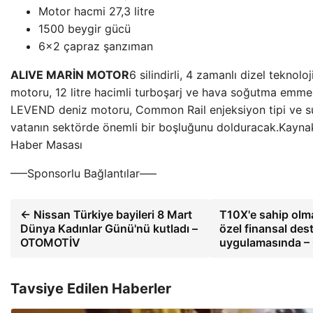
Motor hacmi 27,3 litre
1500 beygir gücü
6×2 çapraz şanzıman
ALIVE MARİN MOTOR
6 silindirli, 4 zamanlı dizel tekno
motoru, 12 litre hacimli turboşarj ve hava soğutma emme s
LEVEND deniz motoru, Common Rail enjeksiyon tipi ve su
vatanın sektörde önemli bir boşluğunu dolduracak.Kaynak
Haber Masası
—–Sponsorlu Bağlantılar—–
← Nissan Türkiye bayileri 8 Mart
T10X'e sahip olm
Dünya Kadınlar Günü'nü kutladı –
özel finansal des
OTOMOTİV
uygulamasında 
Tavsiye Edilen Haberler