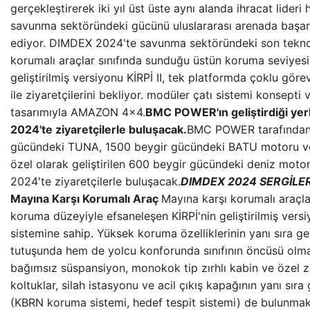
gerçekleştirerek iki yıl üst üste aynı alanda ihracat lideri
savunma sektöründeki gücünü uluslararası arenada başa
ediyor. DIMDEX 2024'te savunma sektöründeki son teknolo
korumalı araçlar sınıfında sunduğu üstün koruma seviyesi
geliştirilmiş versiyonu KİRPİ II, tek platformda çoklu gö
ile ziyaretçilerini bekliyor. modüler çatı sistemi konsept
tasarımıyla AMAZON 4×4.
BMC POWER'ın geliştirdiği yerl
2024'te ziyaretçilerle buluşacak.
BMC POWER tarafından g
gücündeki TUNA, 1500 beygir gücündeki BATU motoru ve 
özel olarak geliştirilen 600 beygir gücündeki deniz mo
2024'te ziyaretçilerle buluşacak.
DIMDEX 2024 SERGİLE
Mayına Karşı Korumalı Araç
Mayına karşı korumalı araçla
koruma düzeyiyle efsaneleşen KİRPİ'nin geliştirilmiş ver
sistemine sahip. Yüksek koruma özelliklerinin yanı sıra gel
tutuşunda hem de yolcu konforunda sınıfının öncüsü olma
bağımsız süspansiyon, monokok tip zırhlı kabin ve özel zı
koltuklar, silah istasyonu ve acil çıkış kapağının yanı sı
(KBRN koruma sistemi, hedef tespit sistemi) de bulunmakta