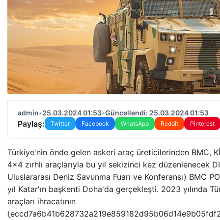
admin
•
25.03.2024 01:53
•
Güncellendi: 25.03.2024 01:53
Paylaş:
Twitter
Facebook
WhatsApp
Reddit
Pinterest
Türkiye'nin önde gelen askeri araç üreticilerinden BMC,
4×4 zırhlı araçlarıyla bu yıl sekizinci kez düzenlenecek
Uluslararası Deniz Savunma Fuarı ve Konferansı) BMC PO
yıl Katar'ın başkenti Doha'da gerçekleşti. 2023 yılında Tü
araçları ihracatının
{eccd7a6b41b628732a219e859182d95b06d14e9b05fdf2