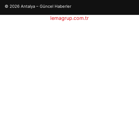
© 2026 Antalya – Güncel Haberler
lemagrup.com.tr
o