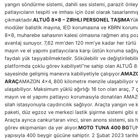
yangın söndürme sistemi, dahili ses sistemi, parazit önley
patlayıcıların tespiti ve imhası için özel olarak tasarlanm
çıkmaktadır.
ALTUĞ 8×8 – ZIRHLI PERSONEL TAŞIMA
Yük
modüler balistik mayına, IED korumasına ve KBRN korum
8×8, muharebe sahasının kalesi olmasına rağmen atış poz
avantaj sunuyor. 7,62 mm'den 120 mm'ye kadar her türlü 
mayın ve el yapımı patlayıcılara karşı üstün koruma sağl
faydalı yük taşıyabilmektedir. Sökülebilir ve değiştirilebil
platformda çoklu görev kabiliyeti”ne sahip olan ALTUĞ 8
sayesinde gelişmiş manevra kabiliyetiyle çalışıyor.
AMAZO
ARAÇ
AMAZON 4×4, 800 kilometre menzile ulaşabiliyor ve
ulaşabiliyor. Maksimum yüklü ağırlığı 16 ton olan araç, 7 ça
mayın ve el yapımı patlayıcı korumasıyla donatılan AMA
silah istasyonuyla caydırıcılık sağlıyor. Araçta yangın ve 
paketi, düz egzoz ve merkezi lastik şişirme sistemi gibi 
Araçta ayrıca cankurtaran vinci, siren anons sistemi, sis 
görev ekipmanları da yer alıyor.
MOTO TUNA 400 BG
TUN
yapısıyla 400 beygir gücüne sahiptir. 2 Şubat 2023 tarih