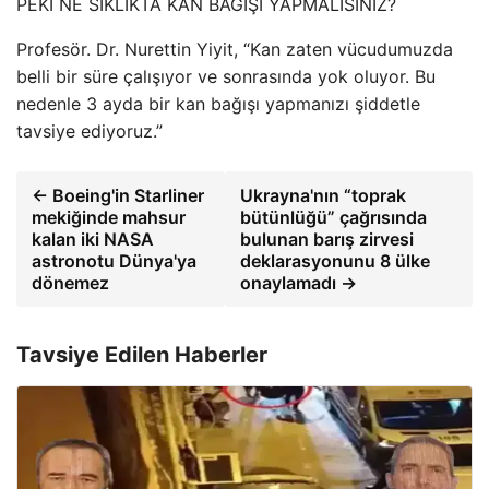
PEKİ NE SIKLIKTA KAN BAĞIŞI YAPMALISINIZ?
Profesör. Dr. Nurettin Yiyit, “Kan zaten vücudumuzda
belli bir süre çalışıyor ve sonrasında yok oluyor. Bu
nedenle 3 ayda bir kan bağışı yapmanızı şiddetle
tavsiye ediyoruz.”
← Boeing'in Starliner
Ukrayna'nın “toprak
mekiğinde mahsur
bütünlüğü” çağrısında
kalan iki NASA
bulunan barış zirvesi
astronotu Dünya'ya
deklarasyonunu 8 ülke
dönemez
onaylamadı →
Tavsiye Edilen Haberler