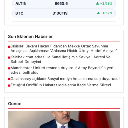
ALTIN
6660.6
▲ +2.59%
BTC
3100119
▲ +0.17%
Son Eklenen Haberler
Dışişleri Bakanı Hakan Fidan’dan Mekke Ortak Savunma
■
Anlaşması Açıklaması: “Anlaşma Hiçbir Ülkeyi Hedef Almıyor”
Kelebek chat adresi İle Sanal İletişimin Seviyeli Adresi Ve
■
Sohbet Deneyimi
Manchester United resmen duyurdu! Altay Bayındır’ın yeni
■
adresi belli oldu
Galatasaray açıkladı: Sosyal medya hesaplarına suç duyurusu!
■
Ertuğrul Özkök’ün Hakaret İddialarına İfade Verme Süreci
■
Güncel