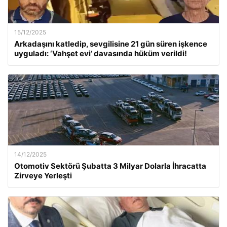
15/12/2025
Arkadaşını katledip, sevgilisine 21 gün süren işkence
uyguladı: ‘Vahşet evi’ davasında hüküm verildi!
14/12/2025
Otomotiv Sektörü Şubatta 3 Milyar Dolarla İhracatta
Zirveye Yerleşti