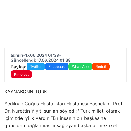
admin
•
17.06.2024 01:38
•
Güncellendi: 17.06.2024 01:38
Paylaş:
Twitter
Facebook
WhatsApp
Reddit
Pinterest
KAYNAK
CNN TÜRK
Yedikule Göğüs Hastalıkları Hastanesi Başhekimi Prof.
Dr. Nurettin Yiyit, şunları söyledi: ''Türk milleti olarak
içimizde iyilik vardır. “Bir insanın bir başkasına
gönülden bağlanmasını sağlayan başka bir nezaket