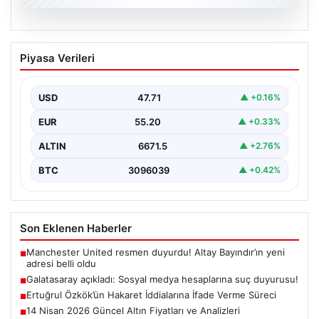
06.08.2026
Galatasaray açıkladı: Sosyal medya
Piyasa Verileri
hesaplarına suç duyurusu!
{ “title”: “Galatasaray, Sosyal Medya Hesaplarına Karşı
Hukuki Adım Attı”, “content”: “ Galatasaray Spor…
USD
47.71
▲ +0.16%
EUR
55.20
▲ +0.33%
ALTIN
6671.5
▲ +2.76%
BTC
3096039
▲ +0.42%
Son Eklenen Haberler
Manchester United resmen duyurdu! Altay Bayındır’ın yeni
■
adresi belli oldu
Galatasaray açıkladı: Sosyal medya hesaplarına suç duyurusu!
■
Ertuğrul Özkök’ün Hakaret İddialarına İfade Verme Süreci
■
14 Nisan 2026 Güncel Altın Fiyatları ve Analizleri
■