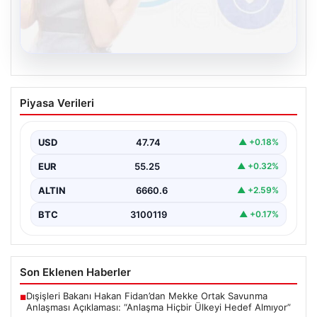
08.08.2026
Kelebek chat adresi İle Sanal İletişimin
Piyasa Verileri
Seviyeli Adresi Ve Sohbet Deneyimi
Dijital çağında bireylerin güvenli bir biçimde irtibat
kurması ciddi bir değer barındırmaktadır. Günümüzde
USD
47.74
▲ +0.18%
birçok…
EUR
55.25
▲ +0.32%
ALTIN
6660.6
▲ +2.59%
BTC
3100119
▲ +0.17%
Son Eklenen Haberler
Dışişleri Bakanı Hakan Fidan’dan Mekke Ortak Savunma
■
Anlaşması Açıklaması: “Anlaşma Hiçbir Ülkeyi Hedef Almıyor”