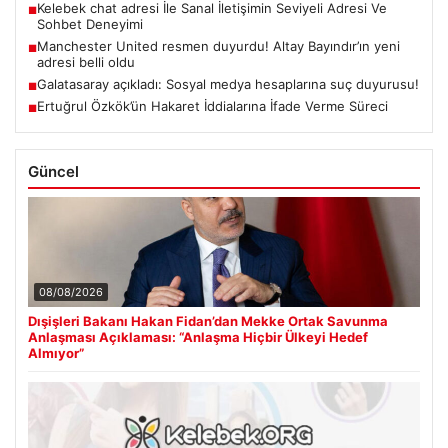
Kelebek chat adresi İle Sanal İletişimin Seviyeli Adresi Ve
■
Sohbet Deneyimi
Manchester United resmen duyurdu! Altay Bayındır’ın yeni
■
adresi belli oldu
Galatasaray açıkladı: Sosyal medya hesaplarına suç duyurusu!
■
Ertuğrul Özkök’ün Hakaret İddialarına İfade Verme Süreci
■
Güncel
08/08/2026
Dışişleri Bakanı Hakan Fidan’dan Mekke Ortak Savunma
Anlaşması Açıklaması: “Anlaşma Hiçbir Ülkeyi Hedef
Almıyor”