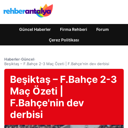
Güncel Haberler
Firma Rehberi
Forum
Çerez Politikası
Haberler
›
Güncel
›
Beşiktaş – F.Bahçe 2-3 Maç Özeti | F.Bahçe'nin dev derbisi
Beşiktaş – F.Bahçe 2-3
Maç Özeti |
F.Bahçe'nin dev
derbisi