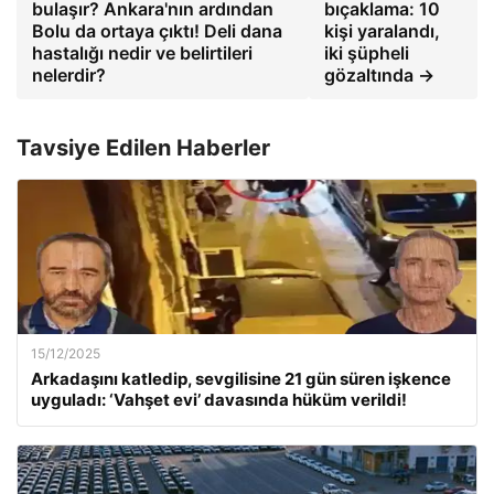
bulaşır? Ankara'nın ardından
bıçaklama: 10
Bolu da ortaya çıktı! Deli dana
kişi yaralandı,
hastalığı nedir ve belirtileri
iki şüpheli
nelerdir?
gözaltında →
Tavsiye Edilen Haberler
15/12/2025
Arkadaşını katledip, sevgilisine 21 gün süren işkence
uyguladı: ‘Vahşet evi’ davasında hüküm verildi!