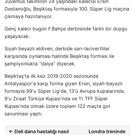
Juventus takımının 24 yaşındaki kalecisi Ersin
Destanoğlu, Beşiktaş formasıyla 100. Süper Lig maçına
çıkmaya hazırlanıyor.
Genç kaleci bugün F.Bahçe derbisinde farklı bir duygu
yaşayacak.
Siyah beyazlı eldiven, derbide sarı-lacivertliler
karşısında oynaması halinde Beşiktaş forması ile
şampiyonlukta “dalya” diyecek.
Beşiktaş'ta ilk kez 2019-2020 sezonunda
Antalyaspor'a karşı forma giyen Ersin, siyah-beyazlı
formayla 99'u Süper Lig'de, 13'ü Avrupa kupalarında,
9'u Ziraat Türkiye Kupası'nda ve 1'i TFF Süper
Kupası'nda olmak üzere toplam 122 maçta gol
savunması yaptı.
← Deli dana hastalığı nasıl
Londra treninde