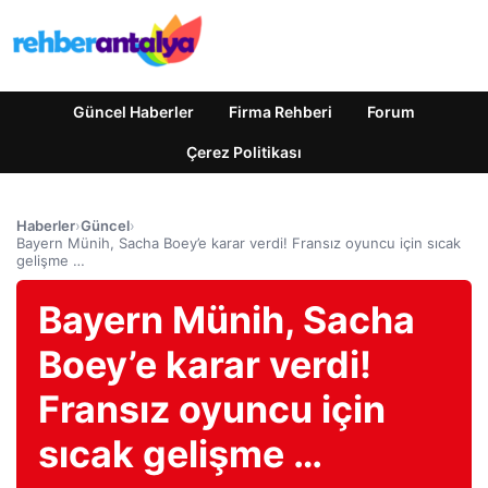
Güncel Haberler
Firma Rehberi
Forum
Çerez Politikası
Haberler
›
Güncel
›
Bayern Münih, Sacha Boey’e karar verdi! Fransız oyuncu için sıcak
gelişme …
Bayern Münih, Sacha
Boey’e karar verdi!
Fransız oyuncu için
sıcak gelişme …