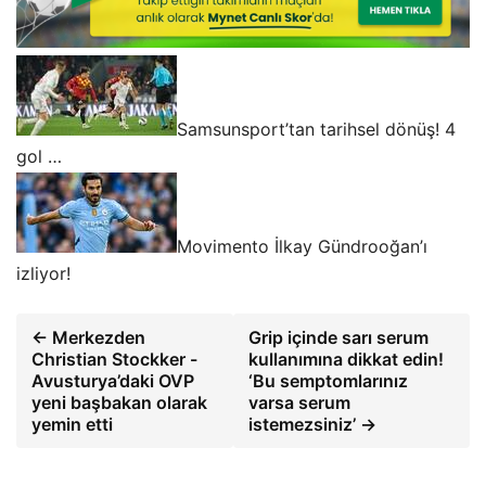
Samsunsport’tan tarihsel dönüş! 4
gol …
Movimento İlkay Gündrooğan’ı
izliyor!
← Merkezden
Grip içinde sarı serum
Christian Stockker -
kullanımına dikkat edin!
Avusturya’daki OVP
‘Bu semptomlarınız
yeni başbakan olarak
varsa serum
yemin etti
istemezsiniz’ →