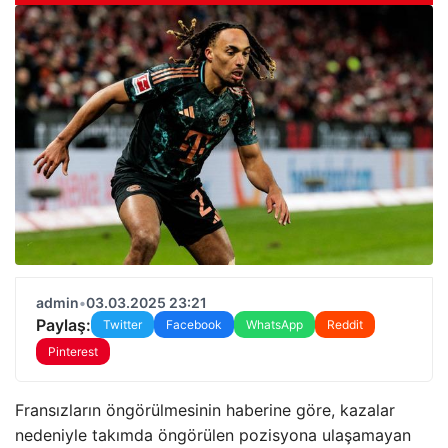
admin
•
03.03.2025 23:21
Paylaş:
Twitter
Facebook
WhatsApp
Reddit
Pinterest
Fransızların öngörülmesinin haberine göre, kazalar
nedeniyle takımda öngörülen pozisyona ulaşamayan