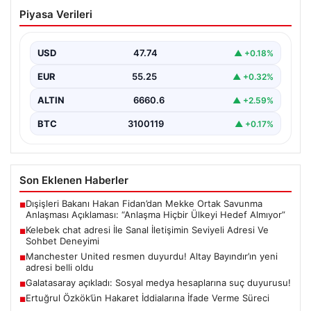
Kelebek chat adresi İle Sanal İletişimin
Piyasa Verileri
Seviyeli Adresi Ve Sohbet Deneyimi
Dijital çağında bireylerin güvenli bir biçimde irtibat
kurması ciddi bir değer barındırmaktadır. Günümüzde
USD
47.74
▲ +0.18%
birçok…
EUR
55.25
▲ +0.32%
ALTIN
6660.6
▲ +2.59%
BTC
3100119
▲ +0.17%
Son Eklenen Haberler
Dışişleri Bakanı Hakan Fidan’dan Mekke Ortak Savunma
■
Anlaşması Açıklaması: “Anlaşma Hiçbir Ülkeyi Hedef Almıyor”
Kelebek chat adresi İle Sanal İletişimin Seviyeli Adresi Ve
■
Sohbet Deneyimi
Manchester United resmen duyurdu! Altay Bayındır’ın yeni
■
adresi belli oldu
Galatasaray açıkladı: Sosyal medya hesaplarına suç duyurusu!
■
Ertuğrul Özkök’ün Hakaret İddialarına İfade Verme Süreci
■