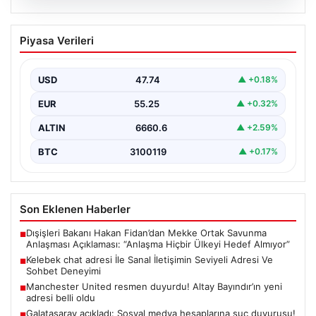
08.08.2026
Kelebek chat adresi İle Sanal İletişimin
Piyasa Verileri
Seviyeli Adresi Ve Sohbet Deneyimi
Dijital çağında bireylerin güvenli bir biçimde irtibat
kurması ciddi bir değer barındırmaktadır. Günümüzde
USD
47.74
▲ +0.18%
birçok…
EUR
55.25
▲ +0.32%
ALTIN
6660.6
▲ +2.59%
BTC
3100119
▲ +0.17%
Son Eklenen Haberler
Dışişleri Bakanı Hakan Fidan’dan Mekke Ortak Savunma
■
Anlaşması Açıklaması: “Anlaşma Hiçbir Ülkeyi Hedef Almıyor”
Kelebek chat adresi İle Sanal İletişimin Seviyeli Adresi Ve
■
Sohbet Deneyimi
Manchester United resmen duyurdu! Altay Bayındır’ın yeni
■
adresi belli oldu
Galatasaray açıkladı: Sosyal medya hesaplarına suç duyurusu!
■