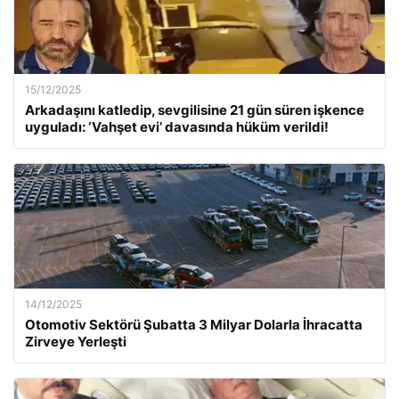
15/12/2025
Arkadaşını katledip, sevgilisine 21 gün süren işkence
uyguladı: ‘Vahşet evi’ davasında hüküm verildi!
14/12/2025
Otomotiv Sektörü Şubatta 3 Milyar Dolarla İhracatta
Zirveye Yerleşti