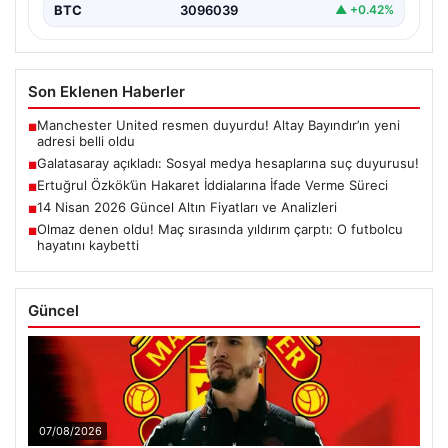
BTC
3096039
▲ +0.42%
Son Eklenen Haberler
Manchester United resmen duyurdu! Altay Bayındır’ın yeni
■
adresi belli oldu
Galatasaray açıkladı: Sosyal medya hesaplarına suç duyurusu!
■
Ertuğrul Özkök’ün Hakaret İddialarına İfade Verme Süreci
■
14 Nisan 2026 Güncel Altın Fiyatları ve Analizleri
■
Olmaz denen oldu! Maç sırasında yıldırım çarptı: O futbolcu
■
hayatını kaybetti
Güncel
07/08/2026