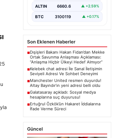
değer barındırmaktadır.
ALTIN
6660.6
▲ +2.59%
Günümüzde birçok…
BTC
3100119
▲ +0.17%
sı
Son Eklenen Haberler
Dışişleri Bakanı Hakan Fidan’dan Mekke
■
Ortak Savunma Anlaşması Açıklaması:
“Anlaşma Hiçbir Ülkeyi Hedef Almıyor”
 25
Kelebek chat adresi İle Sanal İletişimin
■
Seviyeli Adresi Ve Sohbet Deneyimi
Manchester United resmen duyurdu!
■
Bu
Altay Bayındır’ın yeni adresi belli oldu
Galatasaray açıkladı: Sosyal medya
■
hesaplarına suç duyurusu!
Ertuğrul Özkök’ün Hakaret İddialarına
■
yla
İfade Verme Süreci
Güncel