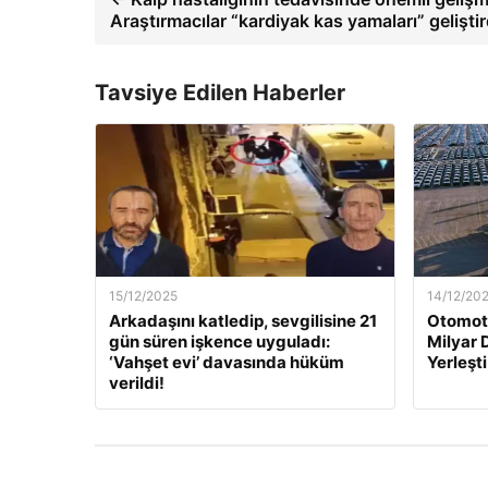
Araştırmacılar “kardiyak kas yamaları” geliştird
Tavsiye Edilen Haberler
15/12/2025
14/12/20
Arkadaşını katledip, sevgilisine 21
Otomoti
gün süren işkence uyguladı:
Milyar 
‘Vahşet evi’ davasında hüküm
Yerleşti
verildi!