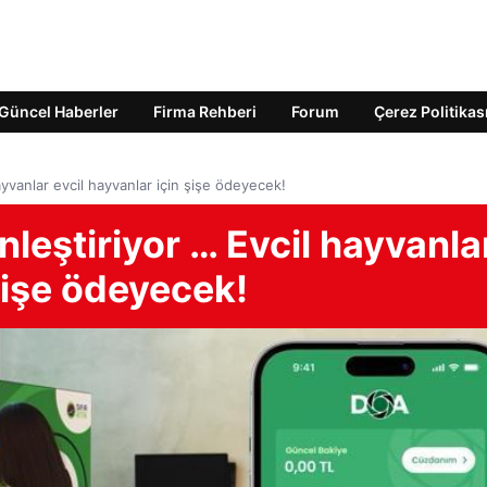
Güncel Haberler
Firma Rehberi
Forum
Çerez Politikas
ayvanlar evcil hayvanlar için şişe ödeyecek!
nleştiriyor … Evcil hayvanla
 şişe ödeyecek!