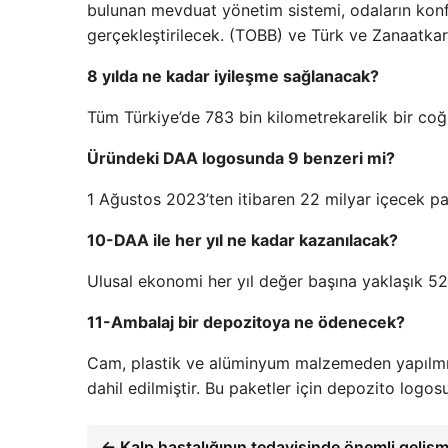
bulunan mevduat yönetim sistemi, odaların konfed
gerçekleştirilecek. (TOBB) ve Türk ve Zanaatkar
8 yılda ne kadar iyileşme sağlanacak?
Tüm Türkiye’de 783 bin kilometrekarelik bir coğ
Üründeki DAA logosunda 9 benzeri mi?
1 Ağustos 2023’ten itibaren 22 milyar içecek pak
10-DAA ile her yıl ne kadar kazanılacak?
Ulusal ekonomi her yıl değer başına yaklaşık 5
11-Ambalaj bir depozitoya ne ödenecek?
Cam, plastik ve alüminyum malzemeden yapılmış
dahil edilmiştir. Bu paketler için depozito logos
← Kalp hastalığının tedavisinde önemli gelişm