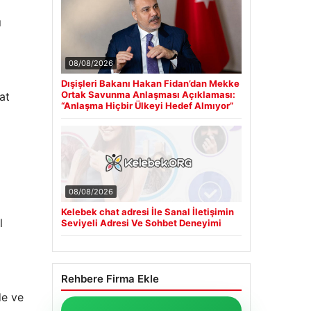
ı
08/08/2026
Dışişleri Bakanı Hakan Fidan’dan Mekke
Ortak Savunma Anlaşması Açıklaması:
at
“Anlaşma Hiçbir Ülkeyi Hedef Almıyor”
08/08/2026
Kelebek chat adresi İle Sanal İletişimin
l
Seviyeli Adresi Ve Sohbet Deneyimi
Rehbere Firma Ekle
de ve