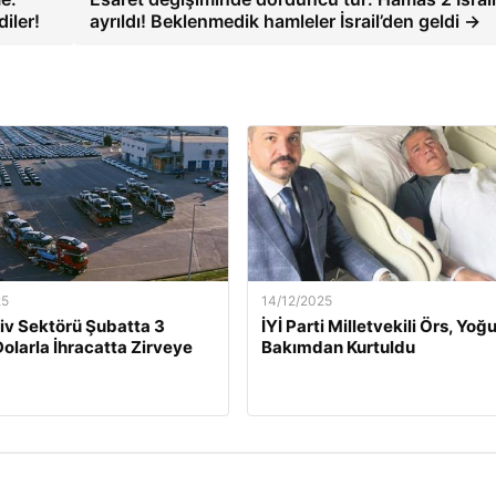
iler!
ayrıldı! Beklenmedik hamleler İsrail’den geldi →
25
14/12/2025
v Sektörü Şubatta 3
İYİ Parti Milletvekili Örs, Yoğ
Dolarla İhracatta Zirveye
Bakımdan Kurtuldu