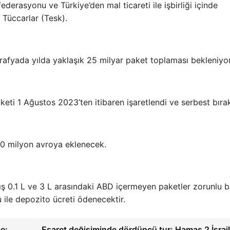
erasyonu ve Türkiye’den mal ticareti ile işbirliği içinde
 Tüccarlar (Tesk).
rafyada yılda yaklaşık 25 milyar paket toplaması bekleniyor
eti 1 Ağustos 2023’ten itibaren işaretlendi ve serbest bırak
20 milyon avroya eklenecek.
 0.1 L ve 3 L arasındaki ABD içermeyen paketler zorunlu b
u ile depozito ücreti ödenecektir.
e:
Esaret değişiminde dördüncü tur: Hamas 2 İsrail