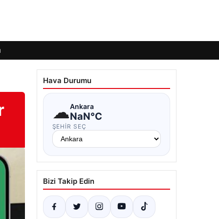
ı
Hava Durumu
r
☁
Ankara
NaN°C
ŞEHIR SEÇ
Bizi Takip Edin