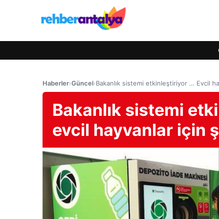
Haberler
›
Güncel
›
Bakanlık sistemi etkinleştiriyor … Evcil h
Bakanlık sistemi etki
evcil hayvanlar için