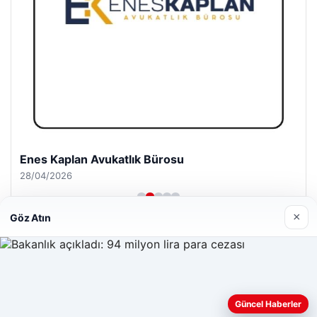
Enes Kaplan Avukatlık Bürosu
28/04/2026
×
Göz Atın
© 2026 Antalya – Güncel Haberler
Web sitemizi nasıl kullandığınızı daha iyi anlayabilmek,
Güncel Haberler
lemagrup.com.tr
deneyiminizi kişiselleştirmek ve geliştirmek amacıyla çerezler