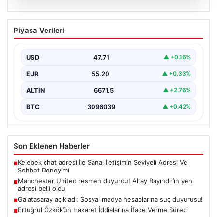
07.08.2026
Manchester United resmen duyurdu!
Piyasa Verileri
Altay Bayındır’ın yeni adresi belli oldu
USD
47.71
▲ +0.16%
EUR
55.20
▲ +0.33%
ALTIN
6671.5
▲ +2.76%
BTC
3096039
▲ +0.42%
Son Eklenen Haberler
Kelebek chat adresi İle Sanal İletişimin Seviyeli Adresi Ve
■
Sohbet Deneyimi
Manchester United resmen duyurdu! Altay Bayındır’ın yeni
■
adresi belli oldu
Galatasaray açıkladı: Sosyal medya hesaplarına suç duyurusu!
■
Ertuğrul Özkök’ün Hakaret İddialarına İfade Verme Süreci
■