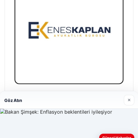
Enes Kaplan Avukatlık Bürosu
×
Göz Atın
28/04/2026
Web sitemizi nasıl kullandığınızı daha iyi anlayabilmek,
Güncel Haberler