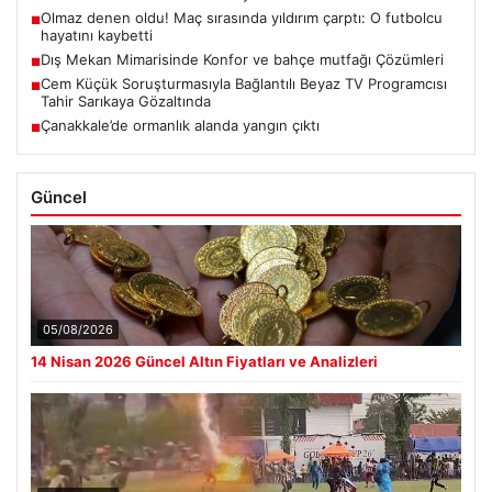
Olmaz denen oldu! Maç sırasında yıldırım çarptı: O futbolcu
■
hayatını kaybetti
Dış Mekan Mimarisinde Konfor ve bahçe mutfağı Çözümleri
■
Cem Küçük Soruşturmasıyla Bağlantılı Beyaz TV Programcısı
■
Tahir Sarıkaya Gözaltında
Çanakkale’de ormanlık alanda yangın çıktı
■
Güncel
05/08/2026
14 Nisan 2026 Güncel Altın Fiyatları ve Analizleri