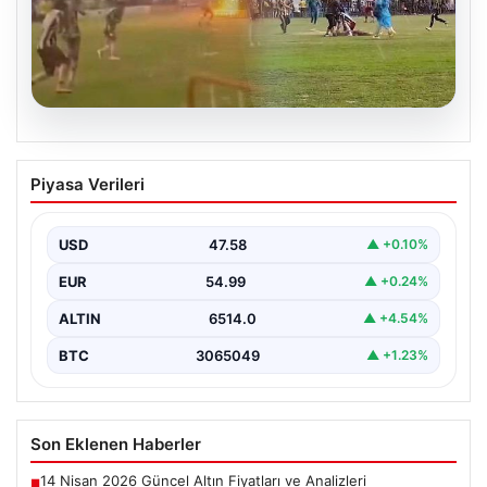
05.08.2026
Olmaz denen oldu! Maç sırasında
Piyasa Verileri
yıldırım çarptı: O futbolcu hayatını
kaybetti
USD
47.58
▲ +0.10%
EUR
54.99
▲ +0.24%
ALTIN
6514.0
▲ +4.54%
BTC
3065049
▲ +1.23%
Son Eklenen Haberler
14 Nisan 2026 Güncel Altın Fiyatları ve Analizleri
■