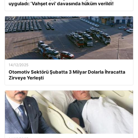
uyguladı: ‘Vahşet evi’ davasında hüküm verildi!
14/12/2025
Otomotiv Sektörü Şubatta 3 Milyar Dolarla İhracatta
Zirveye Yerleşti