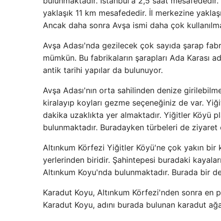
bulunmaktadır. İstanbul'a 2,5 saat mesafededir. B
yaklaşık 11 km mesafededir. İl merkezine yaklaşı
Ancak daha sonra Avşa ismi daha çok kullanılm
Avşa Adası'nda gezilecek çok sayıda şarap fabr
mümkün. Bu fabrikaların şarapları Ada Karası a
antik tarihi yapılar da bulunuyor.
Avşa Adası'nın orta sahilinden denize girilebil
kiralayıp koyları gezme seçeneğiniz de var. Yiğ
dakika uzaklıkta yer almaktadır. Yiğitler Köyü
bulunmaktadır. Buradayken türbeleri de ziyaret e
Altınkum Körfezi Yiğitler Köyü'ne çok yakın bir
yerlerinden biridir. Şahintepesi buradaki kayala
Altınkum Koyu'nda bulunmaktadır. Burada bir de
Karadut Koyu, Altınkum Körfezi'nden sonra en pop
Karadut Koyu, adını burada bulunan karadut ağa