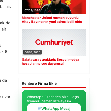
ne
linir.
07/08/2026
Manchester United resmen duyurdu!
Altay Bayındır’ın yeni adresi belli oldu
mak da
 ait
e
ık 5
06/08/2026
Galatasaray açıkladı: Sosyal medya
hesaplarına suç duyurusu!
i de
Rehbere Firma Ekle
sı var.
WhatsApp üzerinden bize ulaşın,
firmanızı hemen listeleyelim.
WhatsApp Mesaj