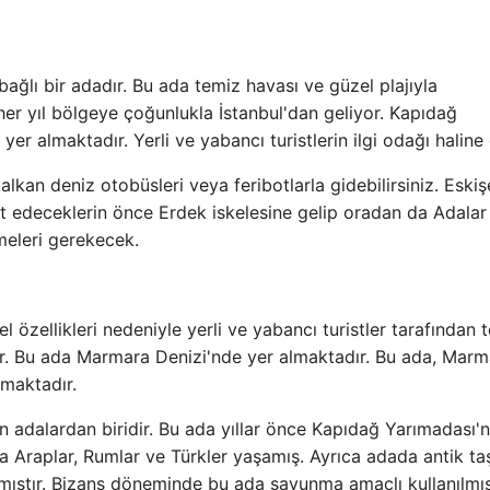
bağlı bir adadır. Bu ada temiz havası ve güzel plajıyla
er her yıl bölgeye çoğunlukla İstanbul'dan geliyor. Kapıdağ
er almaktadır. Yerli ve yabancı turistlerin ilgi odağı haline 
kan deniz otobüsleri veya feribotlarla gidebilirsiniz. Eskişe
at edeceklerin önce Erdek iskelesine gelip oradan da Adalar 
meleri gerekecek.
özellikleri nedeniyle yerli ve yabancı turistler tarafından t
dır. Bu ada Marmara Denizi'nde yer almaktadır. Bu ada, Marm
lmaktadır.
an adalardan biridir. Bu ada yıllar önce Kapıdağ Yarımadası'
a Araplar, Rumlar ve Türkler yaşamış. Ayrıca adada antik ta
ıştır. Bizans döneminde bu ada savunma amaçlı kullanılmı