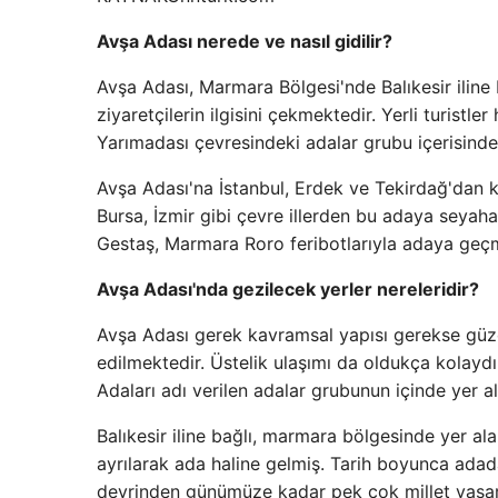
Avşa Adası nerede ve nasıl gidilir?
Avşa Adası, Marmara Bölgesi'nde Balıkesir iline 
ziyaretçilerin ilgisini çekmektedir. Yerli turistl
Yarımadası çevresindeki adalar grubu içerisinde y
Avşa Adası'na İstanbul, Erdek ve Tekirdağ'dan kal
Bursa, İzmir gibi çevre illerden bu adaya seyah
Gestaş, Marmara Roro feribotlarıyla adaya geç
Avşa Adası'nda gezilecek yerler nereleridir?
Avşa Adası gerek kavramsal yapısı gerekse güzel 
edilmektedir. Üstelik ulaşımı da oldukça kolay
Adaları adı verilen adalar grubunun içinde yer a
Balıkesir iline bağlı, marmara bölgesinde yer al
ayrılarak ada haline gelmiş. Tarih boyunca adad
devrinden günümüze kadar pek çok millet yaşam