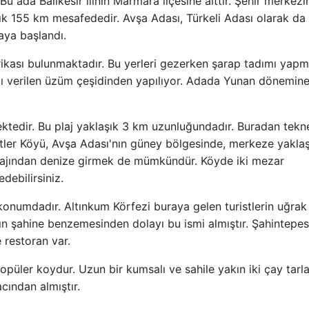
u ada Balıkesir ilinin Marmara ilçesine aittir. Şehir merkezi
k 155 km mesafededir. Avşa Adası, Türkeli Adası olarak da bi
aya başlandı.
ikası bulunmaktadır. Bu yerleri gezerken şarap tadımı yap
dı verilen üzüm çeşidinden yapılıyor. Adada Yunan dönemine
mektedir. Bu plaj yaklaşık 3 km uzunluğundadır. Buradan tekn
itler Köyü, Avşa Adası'nın güney bölgesinde, merkeze yaklaş
 plajından denize girmek de mümkündür. Köyde iki mezar
debilirsiniz.
 konumdadır. Altınkum Körfezi buraya gelen turistlerin uğrak
rın şahine benzemesinden dolayı bu ismi almıştır. Şahintepes
 restoran var.
üler koydur. Uzun bir kumsalı ve sahile yakın iki çay tarla
cından almıştır.