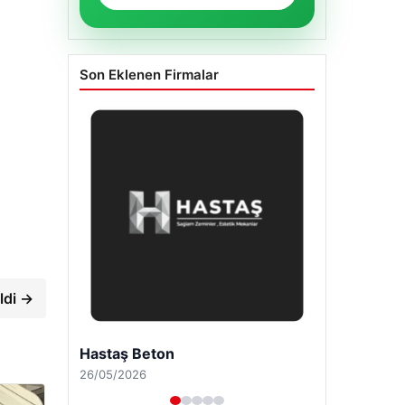
Son Eklenen Firmalar
ldi →
Enes Kaplan Avukatlık Bürosu
28/04/2026