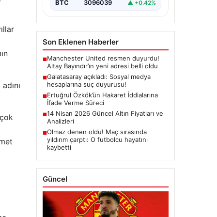
BTC
3096039
▲ +0.42%
ıllar
Son Eklenen Haberler
nın
Manchester United resmen duyurdu!
■
Altay Bayındır’ın yeni adresi belli oldu
Galatasaray açıkladı: Sosyal medya
■
 adını
hesaplarına suç duyurusu!
Ertuğrul Özkök’ün Hakaret İddialarına
■
İfade Verme Süreci
14 Nisan 2026 Güncel Altın Fiyatları ve
■
 çok
Analizleri
Olmaz denen oldu! Maç sırasında
■
yıldırım çarptı: O futbolcu hayatını
zmet
kaybetti
Güncel