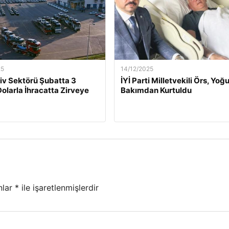
25
14/12/2025
v Sektörü Şubatta 3
İYİ Parti Milletvekili Örs, Yoğ
Dolarla İhracatta Zirveye
Bakımdan Kurtuldu
nlar
*
ile işaretlenmişlerdir