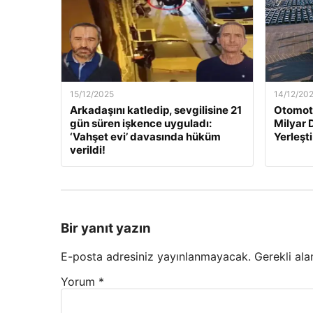
15/12/2025
14/12/20
Arkadaşını katledip, sevgilisine 21
Otomoti
gün süren işkence uyguladı:
Milyar 
‘Vahşet evi’ davasında hüküm
Yerleşti
verildi!
Bir yanıt yazın
E-posta adresiniz yayınlanmayacak.
Gerekli ala
Yorum
*