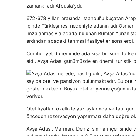
zamanki adı Afousia'ydı.
672-678 yılları arasında İstanbul'u kuşatan Arap 
içinde Türkleşmesi nedeniyle adanın adı Osman
imzalanmasıyla adada bulunan Rumlar Yunanistan'
ardından adadaki tarımsal faaliyetler sona erdi.
Cumhuriyet döneminde ada kısa bir süre Türkeli 
aldı. Avşa Adası günümüzde en önemli turistik böl
sayıda otel ve pansiyon bulunmaktadır. Bu otel ve
göstermektedir. Büyük oteller yerine çoğunlukla
veriyor.
Otel fiyatları özellikle yaz aylarında ve tatil gü
önceden rezervasyon yaptırması daha doğru ola
Avşa Adası, Marmara Denizi sınırları içerisinde 