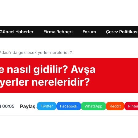
Güncel Haberler
Firma Rehberi
Forum
Çerez Politikas
Adası'nda gezilecek yerler nereleridir?
 nasıl gidilir? Avşa
erler nereleridir?
Paylaş:
4 00:05
Twitter
Facebook
WhatsApp
Reddit
Pinte