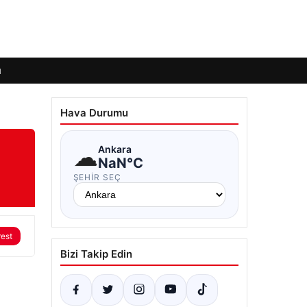
ı
Hava Durumu
☁
Ankara
NaN°C
ŞEHIR SEÇ
rest
Bizi Takip Edin