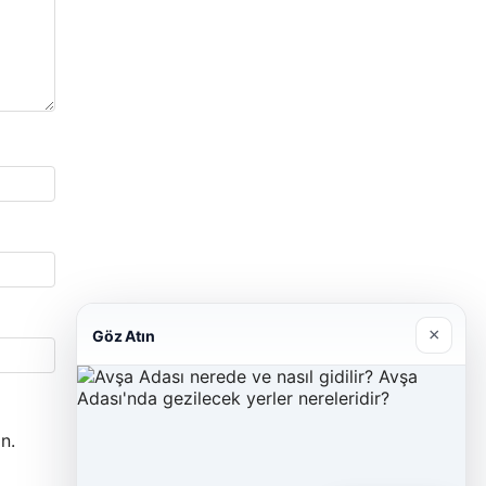
×
Göz Atın
n.