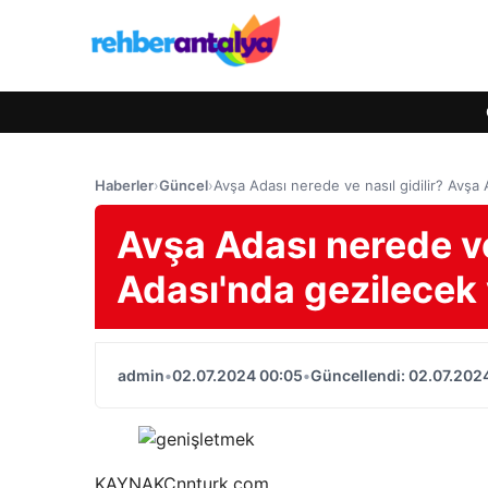
Haberler
›
Güncel
›
Avşa Adası nerede ve nasıl gidilir? Avşa 
Avşa Adası nerede ve
Adası'nda gezilecek y
admin
•
02.07.2024 00:05
•
Güncellendi: 02.07.202
KAYNAK
Cnnturk.com