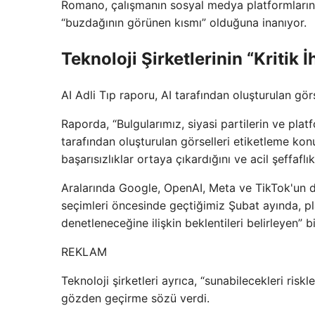
Romano, çalışmanın sosyal medya platformlarınd
“buzdağının görünen kısmı” olduğuna inanıyor.
Teknoloji Şirketlerinin “Kritik İ
AI Adli Tıp raporu, AI tarafından oluşturulan görs
Raporda, “Bulgularımız, siyasi partilerin ve pla
tarafından oluşturulan görselleri etiketleme ko
başarısızlıklar ortaya çıkardığını ve acil şeffafl
Aralarında Google, OpenAI, Meta ve TikTok'un d
seçimleri öncesinde geçtiğimiz Şubat ayında, pla
denetleneceğine ilişkin beklentileri belirleyen” b
REKLAM
Teknoloji şirketleri ayrıca, “sunabilecekleri riskl
gözden geçirme sözü verdi.