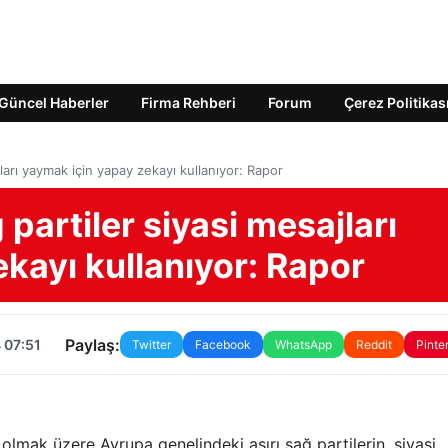
Güncel Haberler
Firma Rehberi
Forum
Çerez Politikas
jları yaymak için yapay zekayı kullanıyor: Rapor
 partiler siyasi mesajları
kayı kullanıyor: Rapor
Paylaş:
 07:51
Twitter
Facebook
WhatsApp
Reddit
Pinte
lmak üzere Avrupa genelindeki aşırı sağ partilerin, siyasi