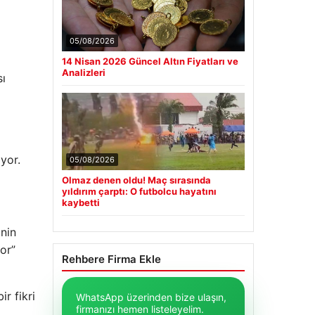
05/08/2026
14 Nisan 2026 Güncel Altın Fiyatları ve
Analizleri
sı
yor.
05/08/2026
Olmaz denen oldu! Maç sırasında
yıldırım çarptı: O futbolcu hayatını
kaybetti
'nin
or”
Rehbere Firma Ekle
ir fikri
WhatsApp üzerinden bize ulaşın,
firmanızı hemen listeleyelim.