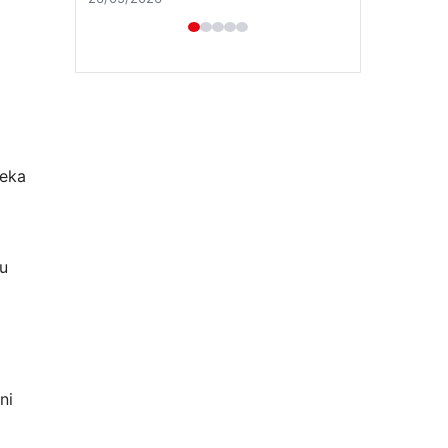
zeka
su
ni