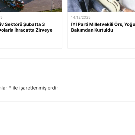
25
14/12/2025
v Sektörü Şubatta 3
İYİ Parti Milletvekili Örs, Yoğ
Dolarla İhracatta Zirveye
Bakımdan Kurtuldu
nlar
*
ile işaretlenmişlerdir