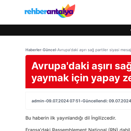
Haberler
›
Güncel
›
Avrupa'daki aşırı sağ partiler siyasi mesa
Avrupa'daki aşırı sağ
yaymak için yapay ze
admin
•
09.07.2024 07:51
•
Güncellendi: 09.07.2024
Bu haberin ilk yayınlandığı dil İngilizcedir.
Fransa'daki Rassemblement National (RN) dahil o