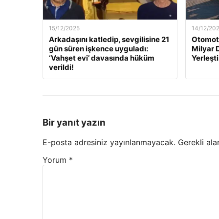
15/12/2025
14/12/20
Arkadaşını katledip, sevgilisine 21
Otomoti
gün süren işkence uyguladı:
Milyar 
‘Vahşet evi’ davasında hüküm
Yerleşti
verildi!
Bir yanıt yazın
E-posta adresiniz yayınlanmayacak.
Gerekli ala
Yorum
*