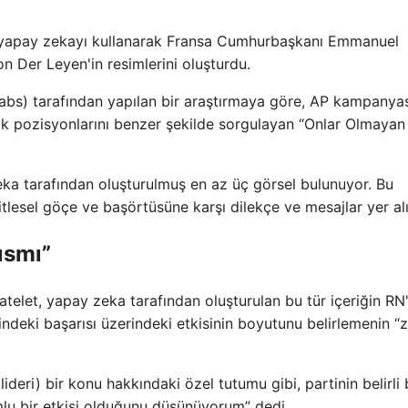
en yapay zekayı kullanarak Fransa Cumhurbaşkanı Emmanuel
 Der Leyen'in resimlerini oluşturdu.
Labs) tarafından yapılan bir araştırmaya göre, AP kampanya
ik pozisyonlarını benzer şekilde sorgulayan “Onlar Olmayan
eka tarafından oluşturulmuş en az üç görsel bulunuyor. Bu
tlesel göçe ve başörtüsüne karşı dilekçe ve mesajlar yer alı
ısmı”
atelet, yapay zeka tarafından oluşturulan bu tür içeriğin RN
ndeki başarısı üzerindeki etkisinin boyutunu belirlemenin “z
ideri) bir konu hakkındaki özel tutumu gibi, partinin belirli b
umlu bir etkisi olduğunu düşünüyorum” dedi.