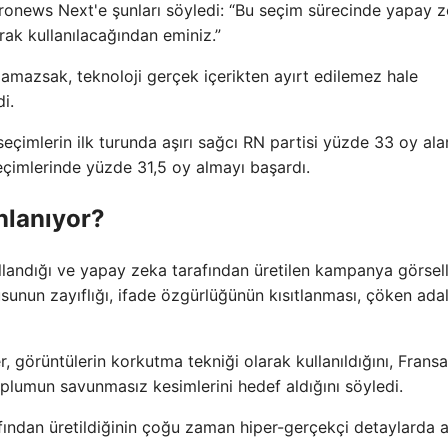
ronews Next'e şunları söyledi: “Bu seçim sürecinde yapay 
rak kullanılacağından eminiz.”
mazsak, teknoloji gerçek içerikten ayırt edilemez hale
i.
eçimlerin ilk turunda aşırı sağcı RN partisi yüzde 33 oy ala
seçimlerinde yüzde 31,5 oy almayı başardı.
nlanıyor?
ullandığı ve yapay zeka tarafından üretilen kampanya görsell
sunun zayıflığı, ifade özgürlüğünün kısıtlanması, çöken ada
, görüntülerin korkutma tekniği olarak kullanıldığını, Fransa
oplumun savunmasız kesimlerini hedef aldığını söyledi.
fından üretildiğinin çoğu zaman hiper-gerçekçi detaylarda 