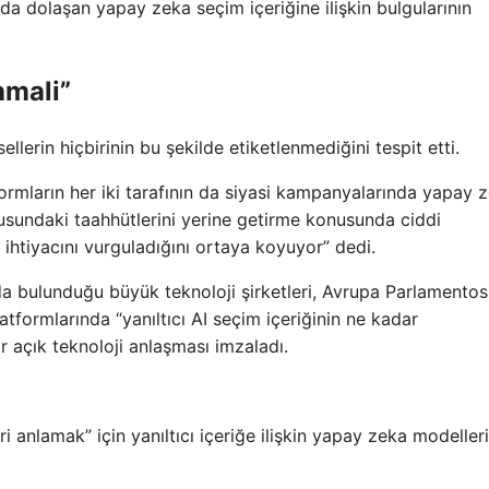
a dolaşan yapay zeka seçim içeriğine ilişkin bulgularının
hmali”
ellerin hiçbirinin bu şekilde etiketlenmediğini tespit etti.
tformların her iki tarafının da siyasi kampanyalarında yapay 
nusundaki taahhütlerini yerine getirme konusunda ciddi
ık ihtiyacını vurguladığını ortaya koyuyor” dedi.
a bulunduğu büyük teknoloji şirketleri, Avrupa Parlamento
tformlarında “yanıltıcı AI seçim içeriğinin ne kadar
ir açık teknoloji anlaşması imzaladı.
eri anlamak” için yanıltıcı içeriğe ilişkin yapay zeka modelleri