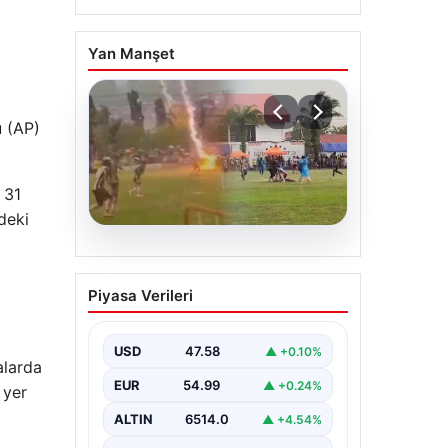
Yan Manşet
u (AP)
 31
rdeki
05.08.2026
Olmaz denen oldu! Maç
Piyasa Verileri
sırasında yıldırım çarptı:
O futbolcu hayatını
kaybetti
USD
47.58
▲ +0.10%
alarda
EUR
54.99
▲ +0.24%
 yer
ALTIN
6514.0
▲ +4.54%