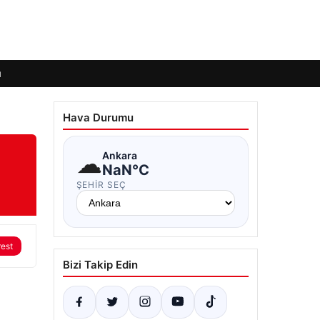
ı
Hava Durumu
☁
Ankara
NaN°C
ŞEHIR SEÇ
rest
Bizi Takip Edin