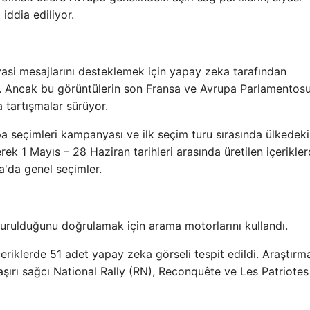
iddia ediliyor.
siyasi mesajlarını desteklemek için yapay zeka tarafından
rdı. Ancak bu görüntülerin son Fransa ve Avrupa Parlamentos
a tartışmalar sürüyor.
a seçimleri kampanyası ve ilk seçim turu sırasında ülkedeki
ek 1 Mayıs – 28 Haziran tarihleri ​​arasında üretilen içerikle
a'da genel seçimler.
turulduğunu doğrulamak için arama motorlarını kullandı.
eriklerde 51 adet yapay zeka görseli tespit edildi. Araştırm
aşırı sağcı National Rally (RN), Reconquête ve Les Patriotes