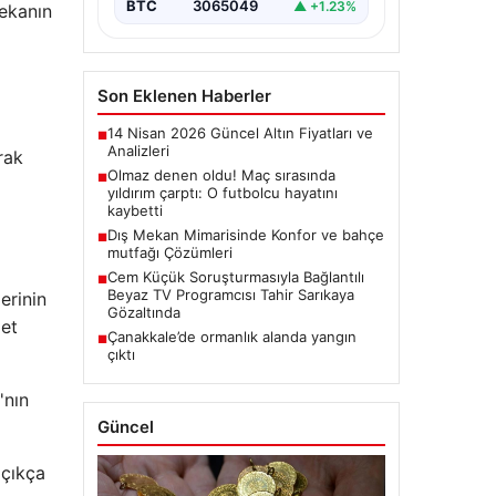
BTC
3065049
▲ +1.23%
zekanın
Son Eklenen Haberler
14 Nisan 2026 Güncel Altın Fiyatları ve
■
Analizleri
rak
Olmaz denen oldu! Maç sırasında
■
yıldırım çarptı: O futbolcu hayatını
kaybetti
Dış Mekan Mimarisinde Konfor ve bahçe
■
mutfağı Çözümleri
Cem Küçük Soruşturmasıyla Bağlantılı
■
Beyaz TV Programcısı Tahir Sarıkaya
erinin
Gözaltında
let
Çanakkale’de ormanlık alanda yangın
■
çıktı
'nın
Güncel
açıkça