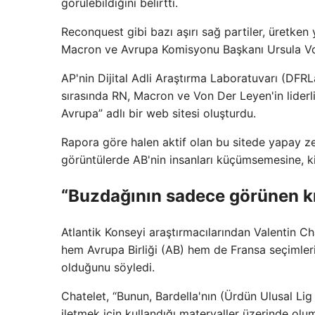
görülebildiğini belirtti.
Reconquest gibi bazı aşırı sağ partiler, üretk
Macron ve Avrupa Komisyonu Başkanı Ursula Von
AP'nin Dijital Adli Araştırma Laboratuvarı (DFR
sırasında RN, Macron ve Von Der Leyen'in liderl
Avrupa” adlı bir web sitesi oluşturdu.
Rapora göre halen aktif olan bu sitede yapay z
görüntülerde AB'nin insanları küçümsemesine, ki
“Buzdağının sadece görünen k
Atlantik Konseyi araştırmacılarından Valentin Ch
hem Avrupa Birliği (AB) hem de Fransa seçimleri
olduğunu söyledi.
Chatelet, “Bunun, Bardella'nın (Ürdün Ulusal Lig l
iletmek için kullandığı materyaller üzerinde ol