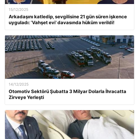
15/12/2025
Arkadaşını katledip, sevgilisine 21 gün süren işkence
uyguladı: ‘Vahşet evi’ davasında hüküm verildi!
14/12/2025
Otomotiv Sektörü Şubatta 3 Milyar Dolarla İhracatta
Zirveye Yerleşti