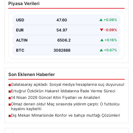
Piyasa Verileri
İfade Verme Süreci
Ünlü gazeteci ve yazar Ertuğrul Özkök,
Cumhurbaşkanına hakaret iddialarıyla yürütülen
USD
47.60
▲ +0.06%
soruşturma kapsamında İstanbul Adalet…
EUR
54.97
▼ -0.09%
ALTIN
6506.2
▲ +0.16%
BTC
3082888
▲ +0.67%
Son Eklenen Haberler
Galatasaray açıkladı: Sosyal medya hesaplarına suç duyurusu!
■
Ertuğrul Özkök’ün Hakaret İddialarına İfade Verme Süreci
■
14 Nisan 2026 Güncel Altın Fiyatları ve Analizleri
■
Olmaz denen oldu! Maç sırasında yıldırım çarptı: O futbolcu
■
hayatını kaybetti
Dış Mekan Mimarisinde Konfor ve bahçe mutfağı Çözümleri
■