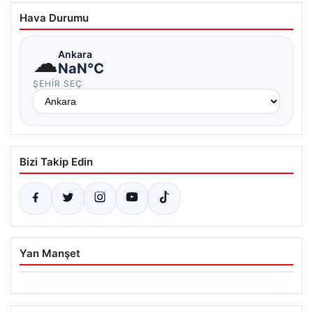
Hava Durumu
☁
Ankara
NaN°C
ŞEHIR SEÇ
Bizi Takip Edin
Yan Manşet
06.08.2026
Ertuğrul Özkök’ün Hakaret İddialarına