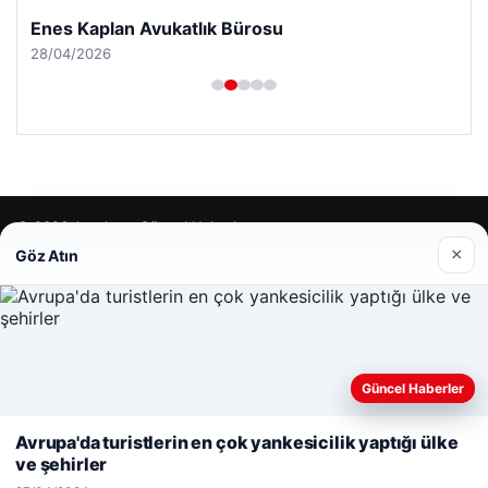
Enes Kaplan Avukatlık Bürosu
28/04/2026
© 2026 Antalya – Güncel Haberler
×
Göz Atın
lemagrup.com.tr
betcio
Güncel Haberler
Web sitemizi nasıl kullandığınızı daha iyi anlayabilmek,
deneyiminizi kişiselleştirmek ve geliştirmek amacıyla çerezler
Avrupa'da turistlerin en çok yankesicilik yaptığı ülke
kullanıyoruz.
Çerez Politikamız
ve şehirler
Reddet
Kabul Et