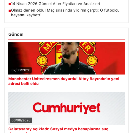
14 Nisan 2026 Güncel Altın Fiyatları ve Analizleri
■
Olmaz denen oldu! Maç sırasında yıldırım çarptı: O futbolcu
■
hayatını kaybetti
Güncel
07/08/2026
Manchester United resmen duyurdu! Altay Bayındır’ın yeni
adresi belli oldu
06/08/2026
Galatasaray açıkladı: Sosyal medya hesaplarına suç