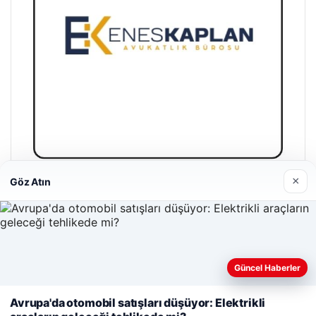
×
Göz Atın
Enes Kaplan Avukatlık Bürosu
28/04/2026
Güncel Haberler
Web sitemizi nasıl kullandığınızı daha iyi anlayabilmek,
deneyiminizi kişiselleştirmek ve geliştirmek amacıyla çerezler
Avrupa'da otomobil satışları düşüyor: Elektrikli
kullanıyoruz.
Çerez Politikamız