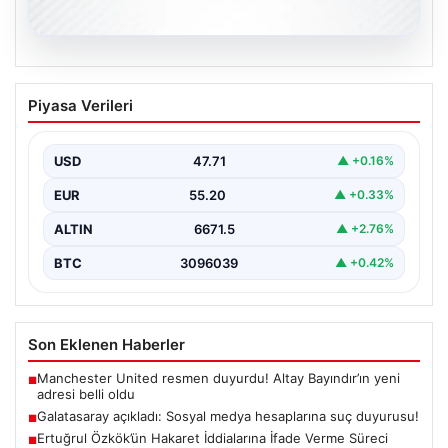
06.08.2026
Galatasaray açıkladı: Sosyal medya
Piyasa Verileri
hesaplarına suç duyurusu!
{ “title”: “Galatasaray, Sosyal Medya Hesaplarına Karşı
Hukuki Adım Attı”, “content”: “ Galatasaray Spor…
USD
47.71
▲ +0.16%
EUR
55.20
▲ +0.33%
ALTIN
6671.5
▲ +2.76%
BTC
3096039
▲ +0.42%
Son Eklenen Haberler
Manchester United resmen duyurdu! Altay Bayındır’ın yeni
■
adresi belli oldu
Galatasaray açıkladı: Sosyal medya hesaplarına suç duyurusu!
■
Ertuğrul Özkök’ün Hakaret İddialarına İfade Verme Süreci
■