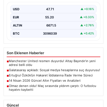
{ “title”: “Galatasaray, Sosyal Medya Hesaplarına Karşı
Hukuki Adım Attı”, “content”: “ Galatasaray Spor…
USD
47.71
▲ +0.16%
EUR
55.20
▲ +0.33%
ALTIN
6671.5
▲ +2.76%
BTC
3096039
▲ +0.42%
Son Eklenen Haberler
Manchester United resmen duyurdu! Altay Bayındır’ın yeni
■
adresi belli oldu
Galatasaray açıkladı: Sosyal medya hesaplarına suç duyurusu!
■
Ertuğrul Özkök’ün Hakaret İddialarına İfade Verme Süreci
■
14 Nisan 2026 Güncel Altın Fiyatları ve Analizleri
■
Olmaz denen oldu! Maç sırasında yıldırım çarptı: O futbolcu
■
hayatını kaybetti
Güncel