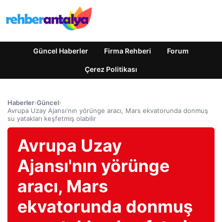
Güncel Haberler
Firma Rehberi
Forum
Çerez Politikası
Haberler
›
Güncel
›
Avrupa Uzay Ajansı'nın yörünge aracı, Mars ekvatorunda donmuş
su yatakları keşfetmiş olabilir
Avrupa Uzay
Ajansı'nın yörünge
aracı, Mars
ekvatorunda donmuş