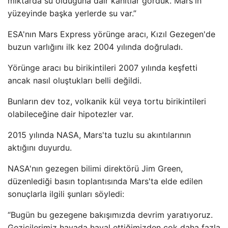
miktarda su olduğuna dair kanıtlar gördük. Mars'ın
yüzeyinde başka yerlerde su var.”
ESA'nın Mars Express yörünge aracı, Kızıl Gezegen'de
buzun varlığını ilk kez 2004 yılında doğruladı.
Yörünge aracı bu birikintileri 2007 yılında keşfetti
ancak nasıl oluştukları belli değildi.
Bunların dev toz, volkanik kül veya tortu birikintileri
olabileceğine dair hipotezler var.
2015 yılında NASA, Mars'ta tuzlu su akıntılarının
aktığını duyurdu.
NASA'nın gezegen bilimi direktörü Jim Green,
düzenlediği basın toplantısında Mars'ta elde edilen
sonuçlarla ilgili şunları söyledi:
“Bugün bu gezegene bakışımızda devrim yaratıyoruz.
Gezicilerimiz havada hayal ettiğimizden çok daha fazla