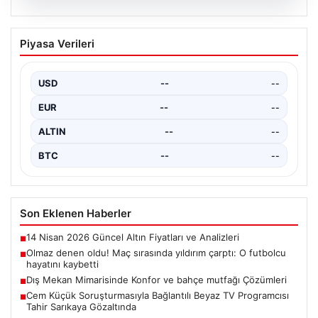
03.08.2026
Çanakkale’de ormanlık alanda yangın
Piyasa Verileri
çıktı
USD
--
--
EUR
--
--
ALTIN
--
--
BTC
--
--
Son Eklenen Haberler
14 Nisan 2026 Güncel Altın Fiyatları ve Analizleri
■
Olmaz denen oldu! Maç sırasında yıldırım çarptı: O futbolcu
■
hayatını kaybetti
Dış Mekan Mimarisinde Konfor ve bahçe mutfağı Çözümleri
■
Cem Küçük Soruşturmasıyla Bağlantılı Beyaz TV Programcısı
■
Tahir Sarıkaya Gözaltında