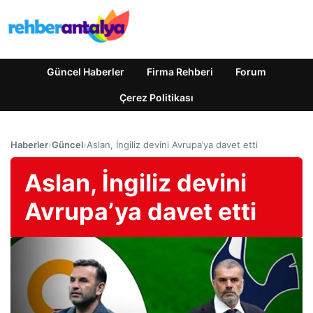
Güncel Haberler
Firma Rehberi
Forum
Çerez Politikası
Haberler
›
Güncel
›
Aslan, İngiliz devini Avrupa’ya davet etti
Aslan, İngiliz devini
Avrupa’ya davet etti