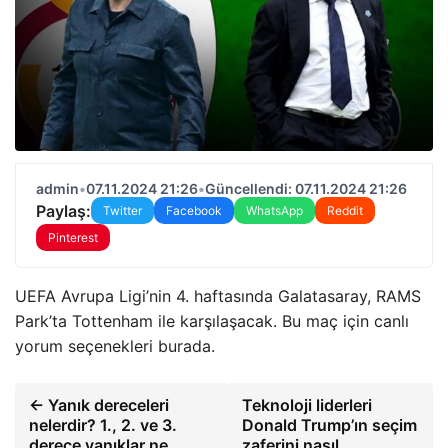
admin
•
07.11.2024 21:26
•
Güncellendi: 07.11.2024 21:26
Paylaş:
Twitter
Facebook
WhatsApp
Reddit
Pinterest
UEFA Avrupa Ligi’nin 4. haftasında Galatasaray, RAMS
Park’ta Tottenham ile karşılaşacak. Bu maç için canlı
yorum seçenekleri burada.
← Yanık dereceleri
Teknoloji liderleri
nelerdir? 1., 2. ve 3.
Donald Trump’ın seçim
derece yanıklar ne
zaferini nasıl