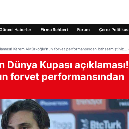
Güncel Haberler
Firma Rehberi
Forum
Çerez Politikas
klaması! Kerem Aktürkoğlu'nun forvet performansından bahsetmiştiniz… 
ın Dünya Kupası açıklaması!
un forvet performansından