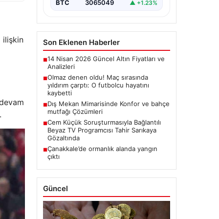
BTC
3065049
▲ +1.23%
ilişkin
Son Eklenen Haberler
14 Nisan 2026 Güncel Altın Fiyatları ve
■
Analizleri
Olmaz denen oldu! Maç sırasında
■
yıldırım çarptı: O futbolcu hayatını
kaybetti
e devam
Dış Mekan Mimarisinde Konfor ve bahçe
■
mutfağı Çözümleri
.
Cem Küçük Soruşturmasıyla Bağlantılı
■
Beyaz TV Programcısı Tahir Sarıkaya
Gözaltında
Çanakkale’de ormanlık alanda yangın
■
çıktı
Güncel