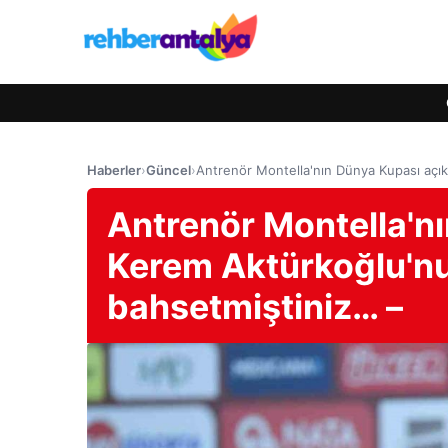
Haberler
›
Güncel
›
Antrenör Montella'nın Dünya Kupası açı
Antrenör Montella'n
Kerem Aktürkoğlu'n
bahsetmiştiniz… –