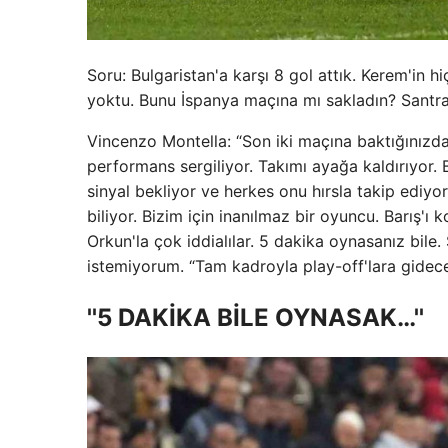
Soru: Bulgaristan'a karşı 8 gol attık. Kerem'in 
yoktu. Bunu İspanya maçına mı sakladın? Sant
Vincenzo Montella: “Son iki maçına baktığınızda 
performans sergiliyor. Takımı ayağa kaldırıyor. 
sinyal bekliyor ve herkes onu hırsla takip ediyo
biliyor. Bizim için inanılmaz bir oyuncu. Barış'
Orkun'la çok iddialılar. 5 dakika oynasanız bil
istemiyorum. “Tam kadroyla play-off'lara gidece
''5 DAKİKA BİLE OYNASAK…''