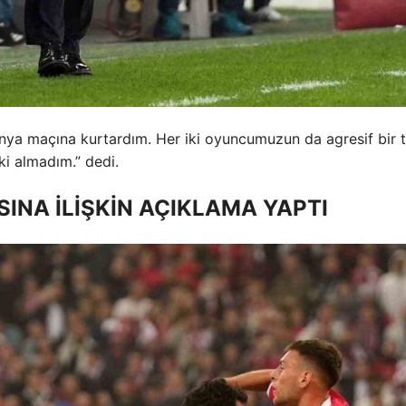
nya maçına kurtardım. Her iki oyuncumuzun da agresif bir t
ki almadım.” dedi.
INA İLİŞKİN AÇIKLAMA YAPTI