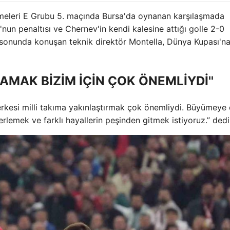
emeleri E Grubu 5. maçında Bursa'da oynanan karşılaşmada
nun penaltısı ve Chernev'in kendi kalesine attığı golle 2-0
 sonunda konuşan teknik direktör Montella, Dünya Kupası'na 
LAMAK BİZİM İÇİN ÇOK ÖNEMLİYDİ''
herkesi milli takıma yakınlaştırmak çok önemliydi. Büyümey
rlemek ve farklı hayallerin peşinden gitmek istiyoruz.” dedi