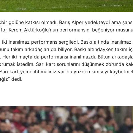
hiçbir golüne katkısı olmadı. Barış Alper yedekteydi ama şans
rafor Kerem Aktürkoğlu'nun performansını beğeniyor musun
iki inanılmaz performans sergiledi. Baskı altında inanılmaz
Bunu takım arkadaşları da biliyor. Baskı altındayken takım iç
r. Her iki maçta da performansı inanılmazdı. Bütün arkadaşla
ı korumak istedim. Sarı kart sorunlarını düşünmek zorunda kal
e. Sarı kart yeme ihtimaliniz var bu yüzden kimseyi kaybetme
ğiz” dedi.