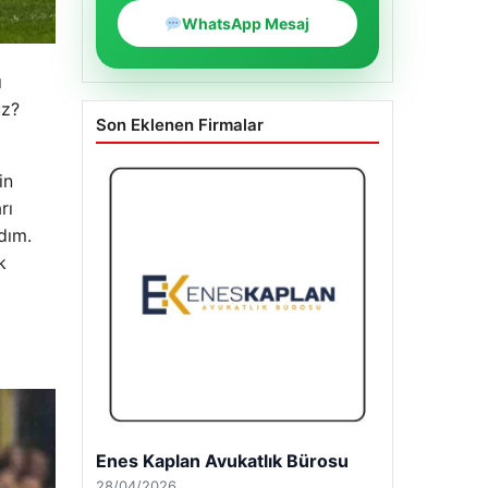
WhatsApp Mesaj
ı
uz?
Son Eklenen Firmalar
in
rı
dım.
k
Enes Kaplan Avukatlık Bürosu
28/04/2026