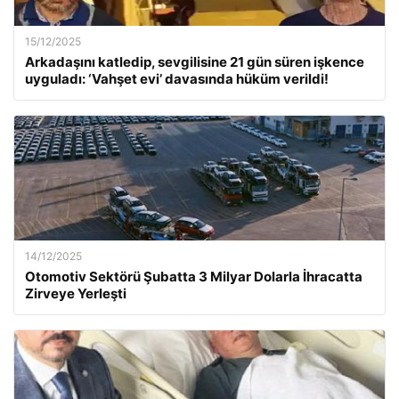
15/12/2025
Arkadaşını katledip, sevgilisine 21 gün süren işkence
uyguladı: ‘Vahşet evi’ davasında hüküm verildi!
14/12/2025
Otomotiv Sektörü Şubatta 3 Milyar Dolarla İhracatta
Zirveye Yerleşti