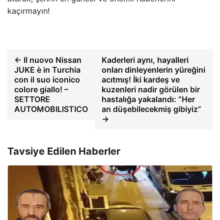
kaçırmayın!
← Il nuovo Nissan
Kaderleri aynı, hayalleri
JUKE è in Turchia
onları dinleyenlerin yüreğini
con il suo iconico
acıtmış! İki kardeş ve
colore giallo! –
kuzenleri nadir görülen bir
SETTORE
hastalığa yakalandı: “Her
AUTOMOBILISTICO
an düşebilecekmiş gibiyiz”
→
Tavsiye Edilen Haberler