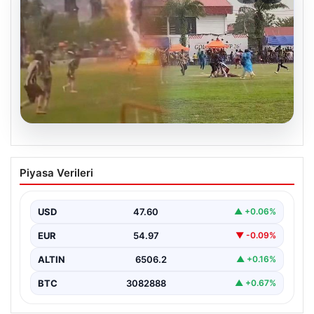
05.08.2026
Olmaz denen oldu! Maç sırasında
Piyasa Verileri
yıldırım çarptı: O futbolcu hayatını
kaybetti
USD
47.60
▲ +0.06%
EUR
54.97
▼ -0.09%
ALTIN
6506.2
▲ +0.16%
BTC
3082888
▲ +0.67%