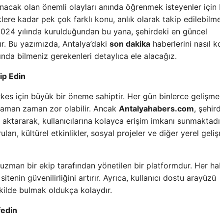
anacak olan önemli olayları anında öğrenmek isteyenler için
klere kadar pek çok farklı konu, anlık olarak takip edilebilme
2024 yılında kurulduğundan bu yana, şehirdeki en güncel
ır. Bu yazımızda, Antalya’daki
son dakika
haberlerini nasıl 
nda bilmeniz gerekenleri detaylıca ele alacağız.
ip Edin
rkes için büyük bir öneme sahiptir. Her gün binlerce gelişme
 zaman zaman zor olabilir. Ancak
Antalyahabers.com
, şehir
 aktararak, kullanıcılarına kolayca erişim imkanı sunmaktadı
arı, kültürel etkinlikler, sosyal projeler ve diğer yerel geliş
 uzman bir ekip tarafından yönetilen bir platformdur. Her ha
itenin güvenilirliğini artırır. Ayrıca, kullanıcı dostu arayüzü
şekilde bulmak oldukça kolaydır.
fedin