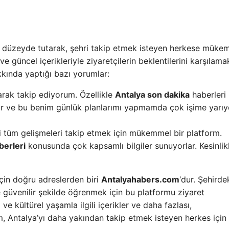
üst düzeyde tutarak, şehri takip etmek isteyen herkese müke
e güncel içerikleriyle ziyaretçilerin beklentilerini karşılamak
akkında yaptığı bazı yorumlar:
arak takip ediyorum. Özellikle
Antalya son dakika
haberleri
yor ve bu benim günlük planlarımı yapmamda çok işime yarıy
i tüm gelişmeleri takip etmek için mükemmel bir platform.
berleri
konusunda çok kapsamlı bilgiler sunuyorlar. Kesinlik
için doğru adreslerden biri
Antalyahabers.com
‘dur. Şehirde
e güvenilir şekilde öğrenmek için bu platformu ziyaret
l ve kültürel yaşamla ilgili içerikler ve daha fazlası,
rm, Antalya’yı daha yakından takip etmek isteyen herkes için