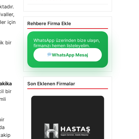
ktadır.
valler,
ler için
Rehbere Firma Ekle
WhatsApp üzerinden bize ulaşın,
k bir
firmanızı hemen listeleyelim.
WhatsApp Mesaj
akika
Son Eklenen Firmalar
l bir
mli
ir
yda
takip