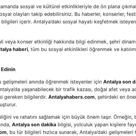
zamanda sosyal ve kültürel etkinlikleriyle de ön plana çıkma
yal olayları takip edebilirsiniz. Bu haberler, konserler, festi
 bilgileri içerir. Antalya’daki sosyal hayatı keşfetmek isteyen
li veya konser etkinliği hakkında bilgi edinmek, şehri dinami
talya haberi
, tüm bu sosyal etkinlikleri öğrenmek ve katılım
 Edinin
bu gelişmeleri anında öğrenmek isteyenler için
Antalya son d
talya’da yaşanabilecek bir trafik kazası, doğal afet veya aci
i gereken bilgilerdir.
Antalyahabers.com
, şehirdeki en öne
uşturur.
liğini ve rahatını sağlamak için büyük önem taşır. Örneğin, b
anda,
Antalya son dakika
bilgisi, yolculuk yapan kişilere fa
com
, bu tür bilgileri hızlıca sunarak, Antalya’daki gelişmeleri 