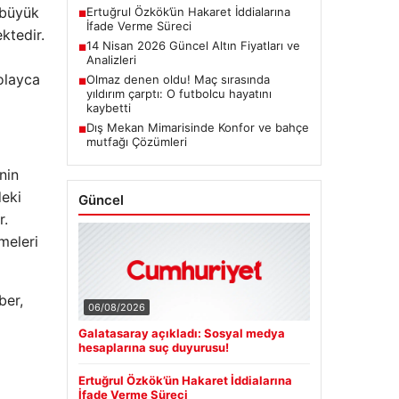
 büyük
Ertuğrul Özkök’ün Hakaret İddialarına
■
İfade Verme Süreci
ktedir.
14 Nisan 2026 Güncel Altın Fiyatları ve
■
Analizleri
kolayca
Olmaz denen oldu! Maç sırasında
■
yıldırım çarptı: O futbolcu hayatını
kaybetti
Dış Mekan Mimarisinde Konfor ve bahçe
■
mutfağı Çözümleri
nin
deki
Güncel
r.
meleri
ber,
06/08/2026
Galatasaray açıkladı: Sosyal medya
hesaplarına suç duyurusu!
Ertuğrul Özkök’ün Hakaret İddialarına
İfade Verme Süreci