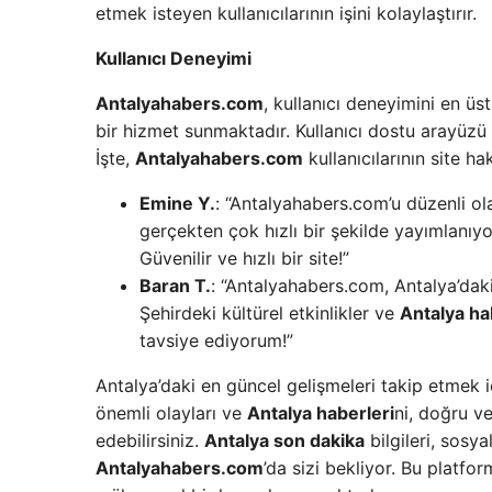
etmek isteyen kullanıcılarının işini kolaylaştırır.
Kullanıcı Deneyimi
Antalyahabers.com
, kullanıcı deneyimini en 
bir hizmet sunmaktadır. Kullanıcı dostu arayüzü v
İşte,
Antalyahabers.com
kullanıcılarının site h
Emine Y.
: “Antalyahabers.com’u düzenli ol
gerçekten çok hızlı bir şekilde yayımlanı
Güvenilir ve hızlı bir site!”
Baran T.
: “Antalyahabers.com, Antalya’dak
Şehirdeki kültürel etkinlikler ve
Antalya ha
tavsiye ediyorum!”
Antalya’daki en güncel gelişmeleri takip etmek 
önemli olayları ve
Antalya haberleri
ni, doğru v
edebilirsiniz.
Antalya son dakika
bilgileri, sosya
Antalyahabers.com
’da sizi bekliyor. Bu platfo