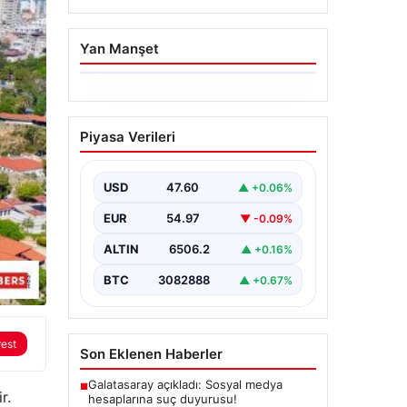
Yan Manşet
06.08.2026
Ertuğrul Özkök’ün
Piyasa Verileri
Hakaret İddialarına İfade
Verme Süreci
USD
47.60
▲ +0.06%
Ünlü gazeteci ve yazar Ertuğrul
Özkök, Cumhurbaşkanına hakaret
EUR
54.97
▼ -0.09%
iddialarıyla yürütülen soruşturma
kapsamında İstanbul Adalet…
ALTIN
6506.2
▲ +0.16%
BTC
3082888
▲ +0.67%
rest
Son Eklenen Haberler
Galatasaray açıkladı: Sosyal medya
■
r.
hesaplarına suç duyurusu!