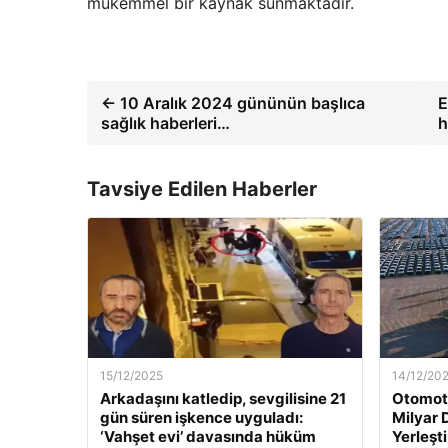
mükemmel bir kaynak sunmaktadır.
← 10 Aralık 2024 gününün başlıca
E
sağlık haberleri…
h
Tavsiye Edilen Haberler
15/12/2025
14/12/20
Arkadaşını katledip, sevgilisine 21
Otomoti
gün süren işkence uyguladı:
Milyar 
‘Vahşet evi’ davasında hüküm
Yerleşti