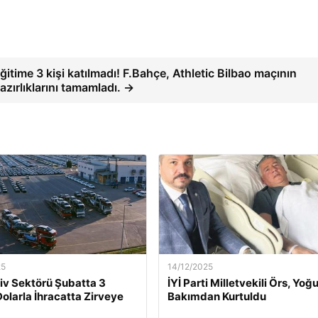
ğitime 3 kişi katılmadı! F.Bahçe, Athletic Bilbao maçının
azırlıklarını tamamladı. →
25
14/12/2025
v Sektörü Şubatta 3
İYİ Parti Milletvekili Örs, Yoğ
Dolarla İhracatta Zirveye
Bakımdan Kurtuldu