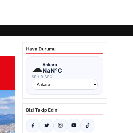
ı
Hava Durumu
☁
Ankara
NaN°C
ŞEHIR SEÇ
Bizi Takip Edin