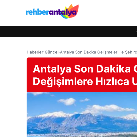
Haberler
›
Güncel
›
Antalya Son Dakika Gelişmeleri ile Şehird
Antalya Son Dakika G
Değişimlere Hızlıca 