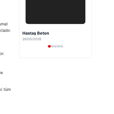
mmel
tadır.
Enes Kaplan Avukatlık Bürosu
28/04/2026
or.
le
ki tüm