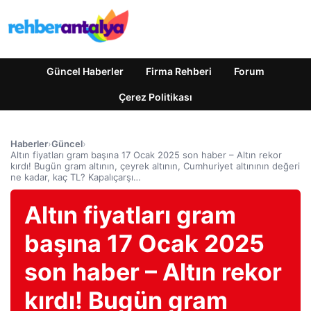
Güncel Haberler
Firma Rehberi
Forum
Çerez Politikası
Haberler
›
Güncel
›
Altın fiyatları gram başına 17 Ocak 2025 son haber – Altın rekor
kırdı! Bugün gram altının, çeyrek altının, Cumhuriyet altınının değeri
ne kadar, kaç TL? Kapalıçarşı…
Altın fiyatları gram
başına 17 Ocak 2025
son haber – Altın rekor
kırdı! Bugün gram