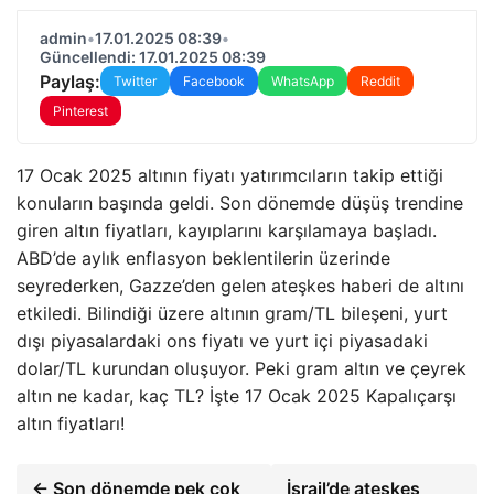
admin
•
17.01.2025 08:39
•
Güncellendi: 17.01.2025 08:39
Paylaş:
Twitter
Facebook
WhatsApp
Reddit
Pinterest
17 Ocak 2025 altının fiyatı yatırımcıların takip ettiği
konuların başında geldi. Son dönemde düşüş trendine
giren altın fiyatları, kayıplarını karşılamaya başladı.
ABD’de aylık enflasyon beklentilerin üzerinde
seyrederken, Gazze’den gelen ateşkes haberi de altını
etkiledi. Bilindiği üzere altının gram/TL bileşeni, yurt
dışı piyasalardaki ons fiyatı ve yurt içi piyasadaki
dolar/TL kurundan oluşuyor. Peki gram altın ve çeyrek
altın ne kadar, kaç TL? İşte 17 Ocak 2025 Kapalıçarşı
altın fiyatları!
← Son dönemde pek çok
İsrail’de ateşkes