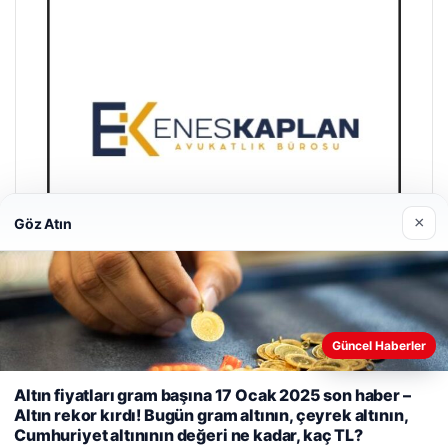
×
Göz Atın
Enes Kaplan Avukatlık Bürosu
Güncel Haberler
28/04/2026
Altın fiyatları gram başına 17 Ocak 2025 son haber –
Web sitemizi nasıl kullandığınızı daha iyi anlayabilmek,
Altın rekor kırdı! Bugün gram altının, çeyrek altının,
deneyiminizi kişiselleştirmek ve geliştirmek amacıyla çerezler
Cumhuriyet altınının değeri ne kadar, kaç TL?
kullanıyoruz.
Çerez Politikamız