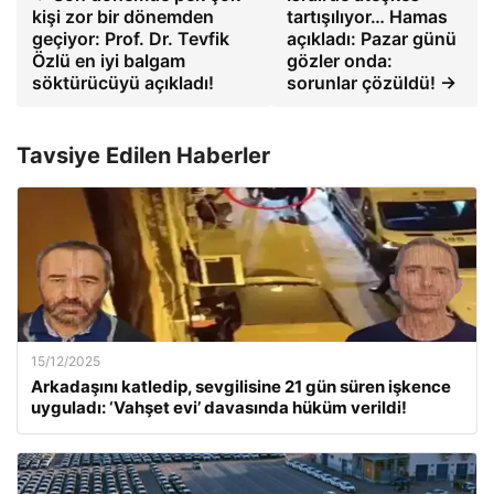
kişi zor bir dönemden
tartışılıyor… Hamas
geçiyor: Prof. Dr. Tevfik
açıkladı: Pazar günü
Özlü en iyi balgam
gözler onda:
söktürücüyü açıkladı!
sorunlar çözüldü! →
Tavsiye Edilen Haberler
15/12/2025
Arkadaşını katledip, sevgilisine 21 gün süren işkence
uyguladı: ‘Vahşet evi’ davasında hüküm verildi!