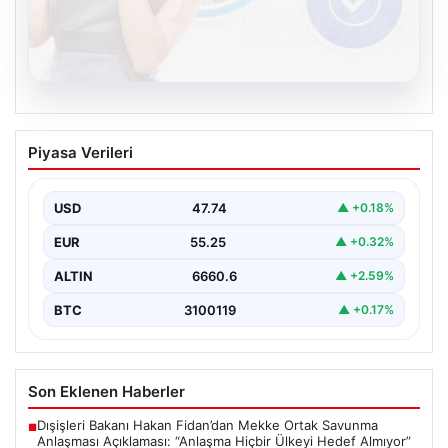
08.08.2026
Kelebek chat adresi İle Sanal İletişimin
Piyasa Verileri
Seviyeli Adresi Ve Sohbet Deneyimi
Dijital çağında bireylerin güvenli bir biçimde irtibat
kurması ciddi bir değer barındırmaktadır. Günümüzde
USD
47.74
▲ +0.18%
birçok…
EUR
55.25
▲ +0.32%
ALTIN
6660.6
▲ +2.59%
BTC
3100119
▲ +0.17%
Son Eklenen Haberler
Dışişleri Bakanı Hakan Fidan’dan Mekke Ortak Savunma
■
Anlaşması Açıklaması: “Anlaşma Hiçbir Ülkeyi Hedef Almıyor”