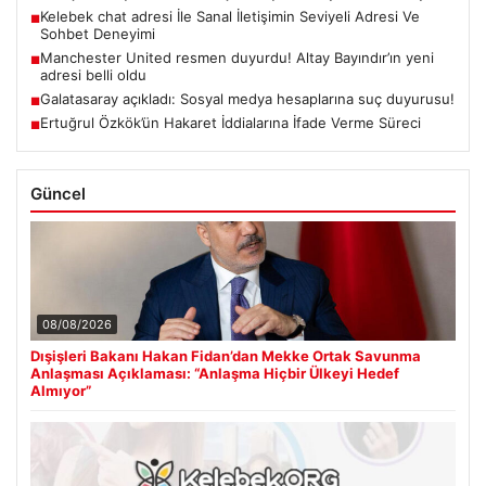
Kelebek chat adresi İle Sanal İletişimin Seviyeli Adresi Ve
■
Sohbet Deneyimi
Manchester United resmen duyurdu! Altay Bayındır’ın yeni
■
adresi belli oldu
Galatasaray açıkladı: Sosyal medya hesaplarına suç duyurusu!
■
Ertuğrul Özkök’ün Hakaret İddialarına İfade Verme Süreci
■
Güncel
08/08/2026
Dışişleri Bakanı Hakan Fidan’dan Mekke Ortak Savunma
Anlaşması Açıklaması: “Anlaşma Hiçbir Ülkeyi Hedef
Almıyor”