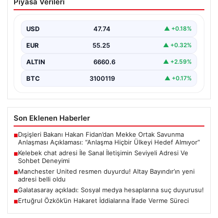
Piyasa Verileri
Seviyeli Adresi Ve Sohbet Deneyimi
Dijital çağında bireylerin güvenli bir biçimde irtibat
kurması ciddi bir değer barındırmaktadır. Günümüzde
USD
47.74
▲ +0.18%
birçok…
EUR
55.25
▲ +0.32%
ALTIN
6660.6
▲ +2.59%
BTC
3100119
▲ +0.17%
Son Eklenen Haberler
Dışişleri Bakanı Hakan Fidan’dan Mekke Ortak Savunma
■
Anlaşması Açıklaması: “Anlaşma Hiçbir Ülkeyi Hedef Almıyor”
Kelebek chat adresi İle Sanal İletişimin Seviyeli Adresi Ve
■
Sohbet Deneyimi
Manchester United resmen duyurdu! Altay Bayındır’ın yeni
■
adresi belli oldu
Galatasaray açıkladı: Sosyal medya hesaplarına suç duyurusu!
■
Ertuğrul Özkök’ün Hakaret İddialarına İfade Verme Süreci
■