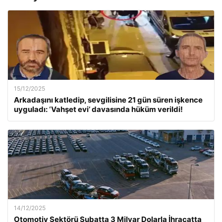
15/12/2025
Arkadaşını katledip, sevgilisine 21 gün süren işkence
uyguladı: ‘Vahşet evi’ davasında hüküm verildi!
14/12/2025
Otomotiv Sektörü Şubatta 3 Milyar Dolarla İhracatta