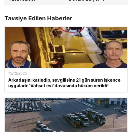
Tavsiye Edilen Haberler
15/12/2025
Arkadaşını katledip, sevgilisine 21 gün süren işkence
uyguladı: ‘Vahşet evi’ davasında hüküm verildi!