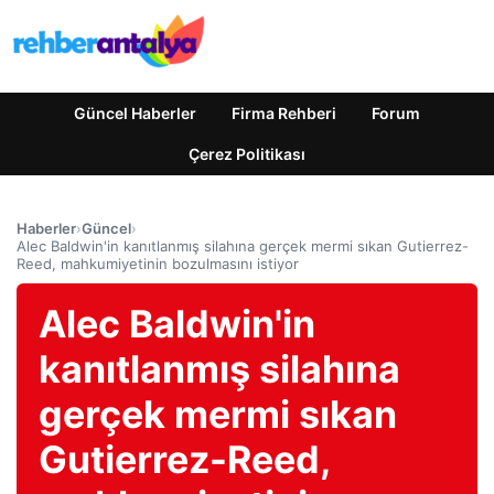
Güncel Haberler
Firma Rehberi
Forum
Çerez Politikası
Haberler
›
Güncel
›
Alec Baldwin'in kanıtlanmış silahına gerçek mermi sıkan Gutierrez-
Reed, mahkumiyetinin bozulmasını istiyor
Alec Baldwin'in
kanıtlanmış silahına
gerçek mermi sıkan
Gutierrez-Reed,