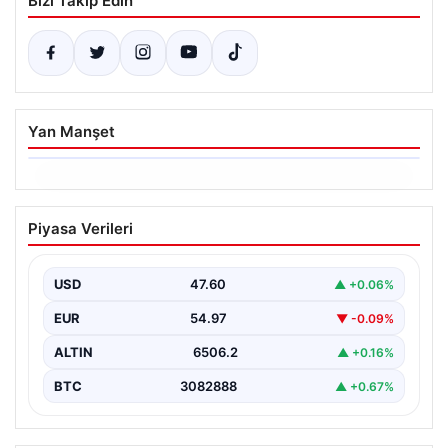
Bizi Takip Edin
Yan Manşet
06.08.2026
Ertuğrul Özkök’ün Hakaret İddialarına
Piyasa Verileri
İfade Verme Süreci
Ünlü gazeteci ve yazar Ertuğrul Özkök,
Cumhurbaşkanına hakaret iddialarıyla yürütülen
USD
47.60
▲ +0.06%
soruşturma kapsamında İstanbul Adalet…
EUR
54.97
▼ -0.09%
ALTIN
6506.2
▲ +0.16%
BTC
3082888
▲ +0.67%