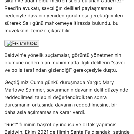
sıkan ve adam öldürmekten suçlu bulunan Gutierrez-
Reed'in avukatı, savcılığın delilleri paylaşmaması
nedeniyle davanın yeniden görülmesi gerektiğini ileri
sürerek Salı günü mahkemeye itirazda bulundu. bu
müvekkilini temize çıkarabilir.
Baldwin'e yönelik suçlamalar, görüntü yönetmeninin
ölümüne neden olan mühimmatla ilgili delillerin “savcı
ve polis tarafından gizlendiği” gerekçesiyle düştü.
Geçtiğimiz Cuma günkü duruşmada Yargıç Mary
Marlowe Sommer, savunmanın davanın delil düzeyinde
reddedilmesi talebini değerlendirdikten sonra
duruşmanın ortasında davanın reddedilmesine, bir
daha asla açılmamasına karar verdi.
“Rust” filminin başrol oyuncusu ve ortak yapımcısı
Baldwin, Ekim 2021'de filmin Santa Fe dışındaki setinde