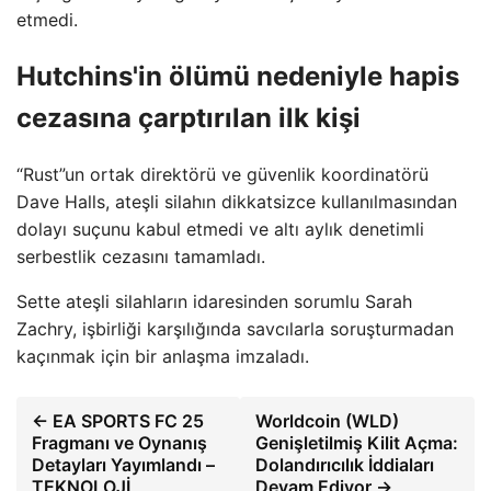
etmedi.
Hutchins'in ölümü nedeniyle hapis
cezasına çarptırılan ilk kişi
“Rust”un ortak direktörü ve güvenlik koordinatörü
Dave Halls, ateşli silahın dikkatsizce kullanılmasından
dolayı suçunu kabul etmedi ve altı aylık denetimli
serbestlik cezasını tamamladı.
Sette ateşli silahların idaresinden sorumlu Sarah
Zachry, işbirliği karşılığında savcılarla soruşturmadan
kaçınmak için bir anlaşma imzaladı.
← EA SPORTS FC 25
Worldcoin (WLD)
Fragmanı ve Oynanış
Genişletilmiş Kilit Açma:
Detayları Yayımlandı –
Dolandırıcılık İddiaları
TEKNOLOJİ
Devam Ediyor →