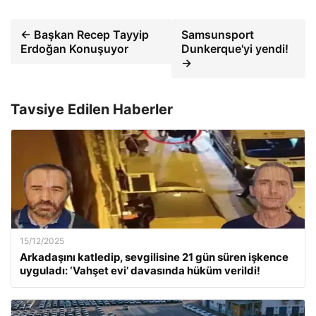
← Başkan Recep Tayyip
Samsunsport
Erdoğan Konuşuyor
Dunkerque'yi yendi!
→
Tavsiye Edilen Haberler
15/12/2025
Arkadaşını katledip, sevgilisine 21 gün süren işkence
uyguladı: ‘Vahşet evi’ davasında hüküm verildi!