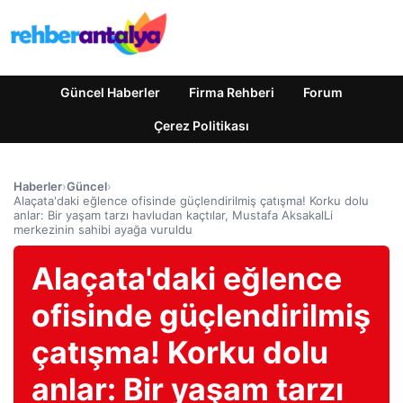
Güncel Haberler
Firma Rehberi
Forum
Çerez Politikası
Haberler
›
Güncel
›
Alaçata'daki eğlence ofisinde güçlendirilmiş çatışma! Korku dolu
anlar: Bir yaşam tarzı havludan kaçtılar, Mustafa AksakalLi
merkezinin sahibi ayağa vuruldu
Alaçata'daki eğlence
ofisinde güçlendirilmiş
çatışma! Korku dolu
anlar: Bir yaşam tarzı