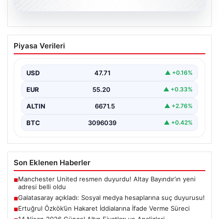
06.08.2026
Galatasaray açıkladı: Sosyal medya
Piyasa Verileri
hesaplarına suç duyurusu!
{ “title”: “Galatasaray, Sosyal Medya Hesaplarına Karşı
Hukuki Adım Attı”, “content”: “ Galatasaray Spor…
USD
47.71
▲ +0.16%
EUR
55.20
▲ +0.33%
ALTIN
6671.5
▲ +2.76%
BTC
3096039
▲ +0.42%
Son Eklenen Haberler
Manchester United resmen duyurdu! Altay Bayındır’ın yeni
■
adresi belli oldu
Galatasaray açıkladı: Sosyal medya hesaplarına suç duyurusu!
■
Ertuğrul Özkök’ün Hakaret İddialarına İfade Verme Süreci
■
14 Nisan 2026 Güncel Altın Fiyatları ve Analizleri