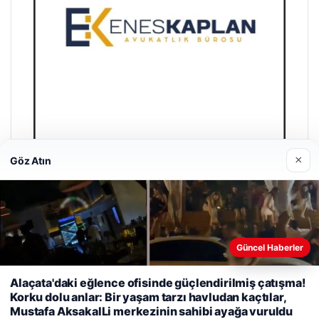
×
Göz Atın
Enes Kaplan Avukatlık Bürosu
28/04/2026
Güncel Haberler
Web sitemizi nasıl kullandığınızı daha iyi anlayabilmek,
Alaçata'daki eğlence ofisinde güçlendirilmiş çatışma!
deneyiminizi kişiselleştirmek ve geliştirmek amacıyla çerezler
Korku dolu anlar: Bir yaşam tarzı havludan kaçtılar,
kullanıyoruz.
Çerez Politikamız
Mustafa AksakalLi merkezinin sahibi ayağa vuruldu
© 2026 Antalya – Güncel Haberler