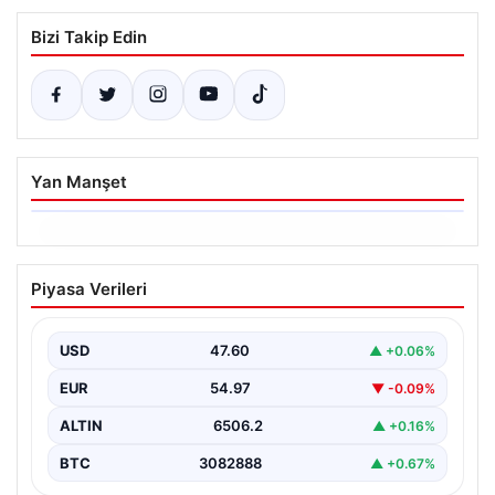
Bizi Takip Edin
Yan Manşet
06.08.2026
Ertuğrul Özkök’ün Hakaret İddialarına
Piyasa Verileri
İfade Verme Süreci
Ünlü gazeteci ve yazar Ertuğrul Özkök,
Cumhurbaşkanına hakaret iddialarıyla yürütülen
USD
47.60
▲ +0.06%
soruşturma kapsamında İstanbul Adalet…
EUR
54.97
▼ -0.09%
ALTIN
6506.2
▲ +0.16%
BTC
3082888
▲ +0.67%