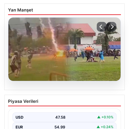
Yan Manşet
05.08.2026
Olmaz denen oldu! Maç sırasında
Piyasa Verileri
yıldırım çarptı: O futbolcu hayatını
kaybetti
USD
47.58
▲ +0.10%
EUR
54.99
▲ +0.24%