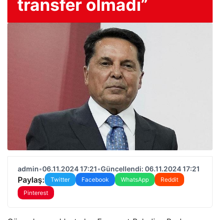
transfer olmadı”
admin
•
06.11.2024 17:21
•
Güncellendi: 06.11.2024 17:21
Paylaş:
Twitter
Facebook
WhatsApp
Reddit
Pinterest