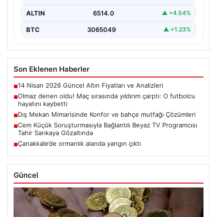
ALTIN
6514.0
▲ +4.54%
BTC
3065049
▲ +1.23%
Son Eklenen Haberler
14 Nisan 2026 Güncel Altın Fiyatları ve Analizleri
■
Olmaz denen oldu! Maç sırasında yıldırım çarptı: O futbolcu
■
hayatını kaybetti
Dış Mekan Mimarisinde Konfor ve bahçe mutfağı Çözümleri
■
Cem Küçük Soruşturmasıyla Bağlantılı Beyaz TV Programcısı
■
Tahir Sarıkaya Gözaltında
Çanakkale’de ormanlık alanda yangın çıktı
■
Güncel