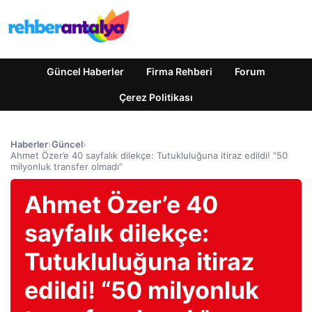
Güncel Haberler
Firma Rehberi
Forum
Çerez Politikası
Haberler
›
Güncel
›
Ahmet Özer’e 40 sayfalık dilekçe: Tutukluluğuna itiraz edildi! “50
milyonluk transfer olmadı”
Ahmet Özer’e 40
sayfalık dilekçe:
Tutukluluğuna itiraz
edildi! “50 milyonluk