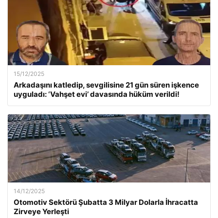
15/12/2025
Arkadaşını katledip, sevgilisine 21 gün süren işkence
uyguladı: ‘Vahşet evi’ davasında hüküm verildi!
14/12/2025
Otomotiv Sektörü Şubatta 3 Milyar Dolarla İhracatta
Zirveye Yerleşti