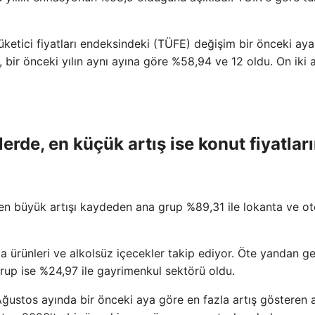
üketici fiyatları endeksindeki (TÜFE) değişim bir önceki ay
, bir önceki yılın aynı ayına göre %58,94 ve 12 oldu. On iki
lerde, en küçük artış ise konut fiyatlar
 en büyük artışı kaydeden ana grup %89,31 ile lokanta ve ote
da ürünleri ve alkolsüz içecekler takip ediyor. Öte yandan g
grup ise %24,97 ile gayrimenkul sektörü oldu.
Ağustos ayında bir önceki aya göre en fazla artış gösteren 