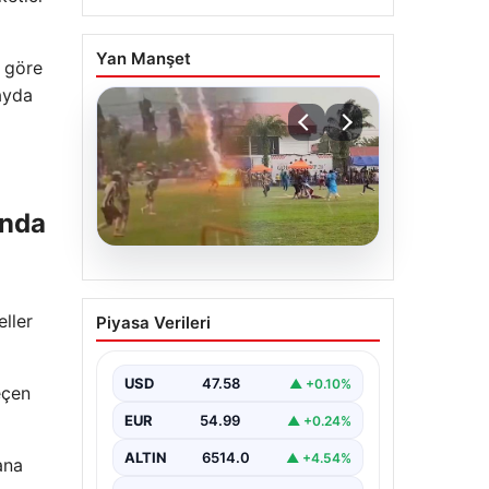
Yan Manşet
a göre
 ayda
ında
05.08.2026
Olmaz denen oldu! Maç
ller
Piyasa Verileri
sırasında yıldırım çarptı:
O futbolcu hayatını
kaybetti
USD
47.58
▲ +0.10%
eçen
EUR
54.99
▲ +0.24%
ALTIN
6514.0
▲ +4.54%
ana