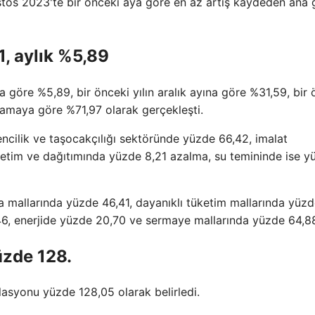
stos 2023'te bir önceki aya göre en az artış kaydeden ana 
1, aylık %5,89
 göre %5,89, bir önceki yılın aralık ayına göre %31,59, bir 
alamaya göre %71,97 olarak gerçekleşti.
encilik ve taşocakçılığı sektöründe yüzde 66,42, imalat
üretim ve dağıtımında yüzde 8,21 azalma, su temininde ise y
ara mallarında yüzde 46,41, dayanıklı tüketim mallarında yüz
46, enerjide yüzde 20,70 ve sermaye mallarında yüzde 64,8
üzde 128.
asyonu yüzde 128,05 olarak belirledi.