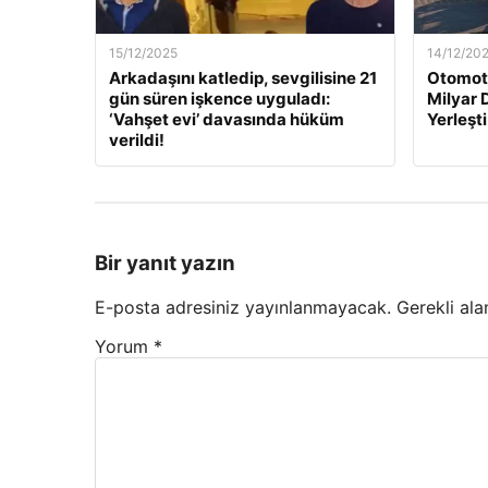
15/12/2025
14/12/20
Arkadaşını katledip, sevgilisine 21
Otomoti
gün süren işkence uyguladı:
Milyar 
‘Vahşet evi’ davasında hüküm
Yerleşti
verildi!
Bir yanıt yazın
E-posta adresiniz yayınlanmayacak.
Gerekli ala
Yorum
*