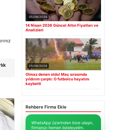
05/08/2026
14 Nisan 2026 Güncel Altın Fiyatları ve
Analizleri
rınız
lık
05/08/2026
Olmaz denen oldu! Maç sırasında
yıldırım çarptı: O futbolcu hayatını
kaybetti
Rehbere Firma Ekle
WhatsApp üzerinden bize ulaşın,
firmanızı hemen listeleyelim.