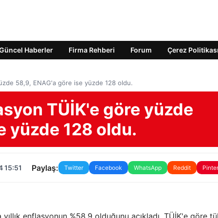
Güncel Haberler
Firma Rehberi
Forum
Çerez Politikas
üzde 58,9, ENAG'a göre ise yüzde 128 oldu.
asyon TÜİK'e göre yüzde
e yüzde 128 oldu.
Paylaş:
4 15:51
Twitter
Facebook
WhatsApp
Reddit
Pinte
 yıllık enflasyonun %58,9 olduğunu açıkladı. TÜİK'e göre tü