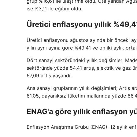
grup %16,61 ile ulaştırma oldu. Öte yandan Ağu
ise %3,11 ile eğitim oldu.
Üretici enflasyonu yıllık %49,4
Üretici enflasyonu ağustos ayında bir önceki aya
yılın aynı ayına göre %49,41 ve on iki aylık ort
Dört sanayi sektöründeki yıllık değişimler; Mad
sektöründe yüzde 54,41 artış, elektrik ve gaz 
67,09 artış yaşandı.
Ana sanayi gruplarının yıllık değişimleri; Artış 
61,05, dayanıksız tüketim mallarında yüzde 66,
ENAG'a göre yıllık enflasyon y
Enflasyon Araştırma Grubu (ENAG), 12 aylık enfl