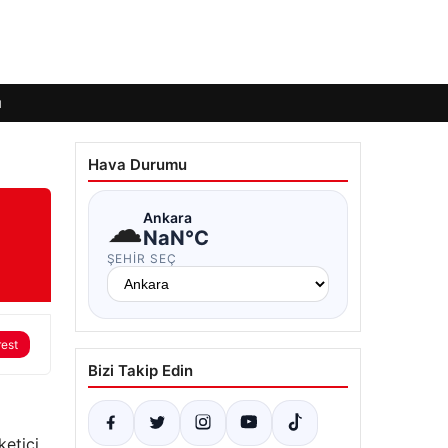
ı
Hava Durumu
☁
Ankara
NaN°C
ŞEHIR SEÇ
rest
Bizi Takip Edin
ketici