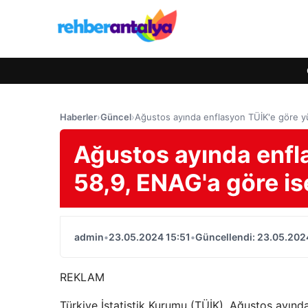
Haberler
›
Güncel
›
Ağustos ayında enflasyon TÜİK'e göre y
Ağustos ayında enfl
58,9, ENAG'a göre is
admin
•
23.05.2024 15:51
•
Güncellendi: 23.05.202
REKLAM
Türkiye İstatistik Kurumu (TÜİK), Ağustos ayında