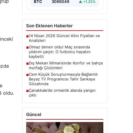
grup
BTC
3065049
▲ +1.23%
Son Eklenen Haberler
14 Nisan 2026 Güncel Altın Fiyatları ve
■
önceki
Analizleri
Olmaz denen oldu! Maç sırasında
■
yıldırım çarptı: O futbolcu hayatını
kaybetti
Dış Mekan Mimarisinde Konfor ve bahçe
■
üzde
mutfağı Çözümleri
Cem Küçük Soruşturmasıyla Bağlantılı
■
Beyaz TV Programcısı Tahir Sarıkaya
Gözaltında
de
Çanakkale’de ormanlık alanda yangın
■
8 oldu.
çıktı
Güncel