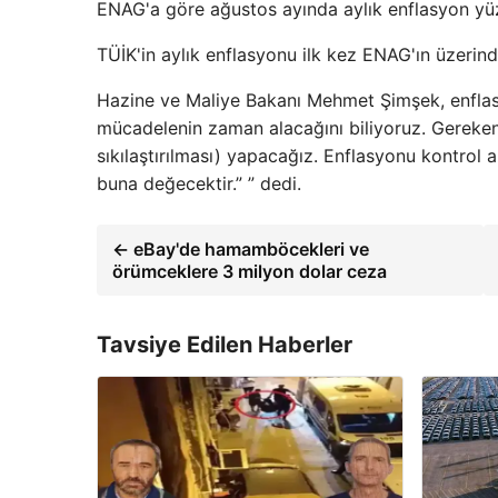
ENAG'a göre ağustos ayında aylık enflasyon yüzd
TÜİK'in aylık enflasyonu ilk kez ENAG'ın üzerind
Hazine ve Maliye Bakanı Mehmet Şimşek, enflasyon
mücadelenin zaman alacağını biliyoruz. Gereken he
sıkılaştırılması) yapacağız. Enflasyonu kontrol 
buna değecektir.” ” dedi.
← eBay'de hamamböcekleri ve
örümceklere 3 milyon dolar ceza
Tavsiye Edilen Haberler