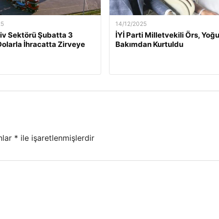
25
14/12/2025
v Sektörü Şubatta 3
İYİ Parti Milletvekili Örs, Yoğ
Dolarla İhracatta Zirveye
Bakımdan Kurtuldu
nlar
*
ile işaretlenmişlerdir