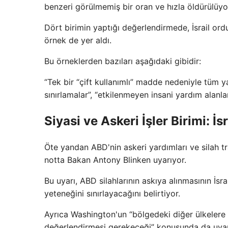
benzeri görülmemiş bir oran ve hızla öldürülüyor
Dört birimin yaptığı değerlendirmede, İsrail ordus
örnek de yer aldı.
Bu örneklerden bazıları aşağıdaki gibidir:
“Tek bir “çift kullanımlı” madde nedeniyle tüm 
sınırlamalar”, “etkilenmeyen insani yardım alanlar
Siyasi ve Askeri İşler Birimi: İs
Öte yandan ABD'nin askeri yardımları ve silah tra
notta Bakan Antony Blinken uyarıyor.
Bu uyarı, ABD silahlarının askıya alınmasının İsr
yeteneğini sınırlayacağını belirtiyor.
Ayrıca Washington'un “bölgedeki diğer ülkelere
değerlendirmesi gerekeceği” konusunda da uyar