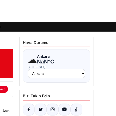
ı
Hava Durumu
☁
Ankara
NaN°C
ŞEHIR SEÇ
rest
Bizi Takip Edin
. Aynı