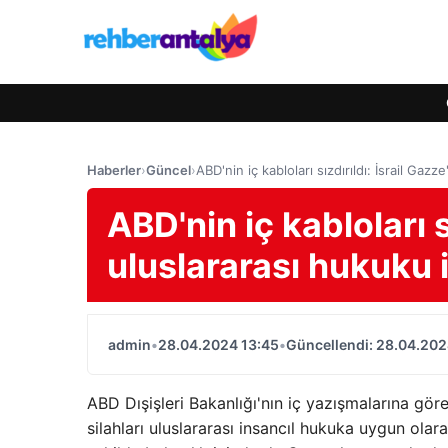
Haberler
›
Güncel
›
ABD'nin iç kabloları sızdırıldı: İsrail Gaz
ABD'nin iç kabloları s
uluslararası hukuku i
admin
•
28.04.2024 13:45
•
Güncellendi: 28.04.202
ABD Dışişleri Bakanlığı'nın iç yazışmalarına göre
silahları uluslararası insancıl hukuka uygun olar