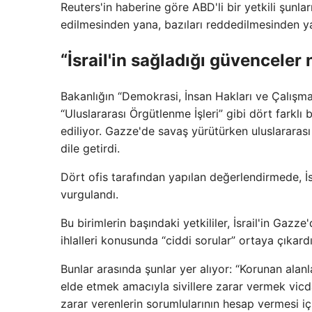
Reuters'in haberine göre ABD'li bir yetkili şunları
edilmesinden yana, bazıları reddedilmesinden yana
“İsrail'in sağladığı güvenceler 
Bakanlığın “Demokrasi, İnsan Hakları ve Çalışma 
“Uluslararası Örgütlenme İşleri” gibi dört farklı
ediliyor. Gazze'de savaş yürütürken uluslararas
dile getirdi.
Dört ofis tarafından yapılan değerlendirmede, İsr
vurgulandı.
Bu birimlerin başındaki yetkililer, İsrail'in Gazz
ihlalleri konusunda “ciddi sorular” ortaya çıkardı
Bunlar arasında şunlar yer alıyor: “Korunan alanla
elde etmek amacıyla sivillere zarar vermek vicdan
zarar verenlerin sorumlularının hesap vermesi içi