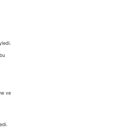
ledi.
 bu
ine ve
edi.