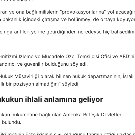
 İran ve ona bağlı milislerin “provokasyonlarına” yol açacağın
 bakanlık içindeki çatışma ve bölünmeyi de ortaya koyuyor
len garantileri yerine getirdiğinden neredeyse hiç bahsedilm
semitizmi İzleme ve Mücadele Özel Temsilcisi Ofisi ve ABD'nin
nandırıcı ve güvenilir bulduğunu söyledi.
Hukuk Müşavirliği olarak bilinen hukuk departmanının, İsrail'
llı bir pozisyon almadığını” söyledi.
ukukun ihlali anlamına geliyor
an hükümetine bağlı olan Amerika Birleşik Devletleri
a bulundu.
ükümetinin üçte ikisinin sivil olduğunu tahmin ettiği yaklaşı