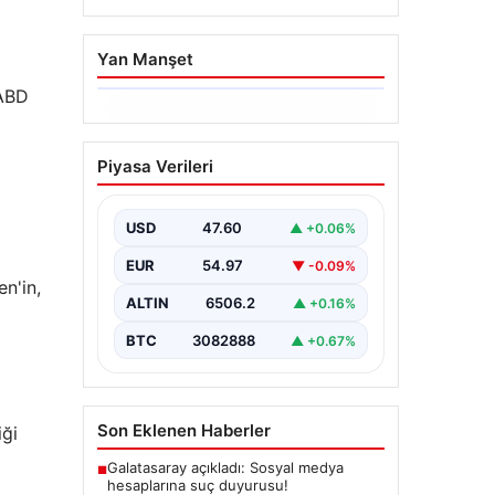
Yan Manşet
 ABD
05.08.2026
n'in,
14 Nisan 2026 Güncel
Piyasa Verileri
Altın Fiyatları ve
Analizleri
USD
47.60
▲ +0.06%
Halk arasında güvenli liman olarak
görülen altın, küresel gelişmelerin
EUR
54.97
▼ -0.09%
ve ekonomik göstergelerin
iği
etkisiyle fiyatlanmaya…
ALTIN
6506.2
▲ +0.16%