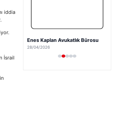
ı iddia
.
iyor.
 İsrail
in
Enes Kaplan Avukatlık Bürosu
28/04/2026
k