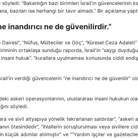
 söyledi: “Bakanlığın bazı birimleri İsrail'in güvencelerinin k
, bazıları ise herhangi bir tavır almadı.” Bir açıklama yaptı
ne inandırıcı ne de güvenilirdir.”
Dairesi”, “Nüfus, Mülteciler ve Göç”, “Küresel Ceza Adaleti”
 biriminin ortaklaşa sunduğu raporda, İsrail'in “saygı duyduğu
ı insani hukuk”. “kurallara uyulmaması konusunda ciddi endiş
ail'in verdiği güvencelerin “ne inandırıcı ne de güvenilir” o
e'deki askeri operasyonlarının, uluslararası insani hukukun ola
ğını söyledi.
ra ve sivil altyapıya yönelik tekrarlanan saldırılar”, “askeri 
ın ötesindedir”, “ihlallerin soruşturulması veya sivillere cid
n küçük adımlar atılmıştır” ve “”Yardım işçiler ve gazetecile