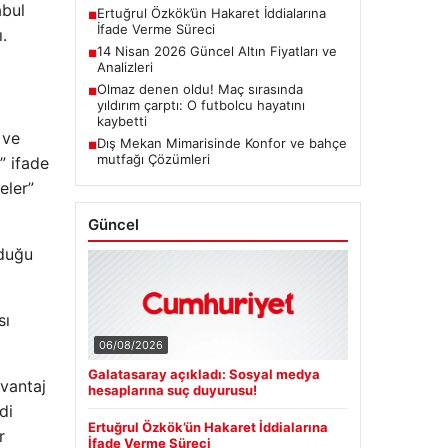
BTC
3082888
▲ +0.67%
abul
.
Son Eklenen Haberler
Galatasaray açıkladı: Sosyal medya
■
 ve
hesaplarına suç duyurusu!
Ertuğrul Özkök’ün Hakaret İddialarına
” ifade
■
İfade Verme Süreci
eler”
14 Nisan 2026 Güncel Altın Fiyatları ve
■
Analizleri
Olmaz denen oldu! Maç sırasında
■
yıldırım çarptı: O futbolcu hayatını
lduğu
kaybetti
Dış Mekan Mimarisinde Konfor ve bahçe
■
mutfağı Çözümleri
sı
Güncel
avantaj
di
r