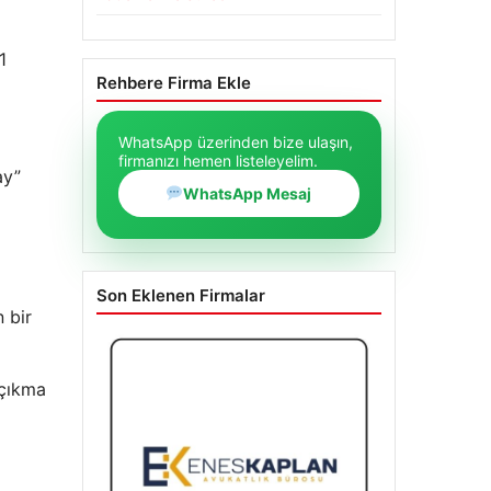
06/08/2026
1
Galatasaray açıkladı: Sosyal medya
hesaplarına suç duyurusu!
Ertuğrul Özkök’ün Hakaret İddialarına
İfade Verme Süreci
ay”
Rehbere Firma Ekle
WhatsApp üzerinden bize ulaşın,
n bir
firmanızı hemen listeleyelim.
WhatsApp Mesaj
 çıkma
Son Eklenen Firmalar