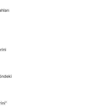
ahları
rini
yöndeki
ini”