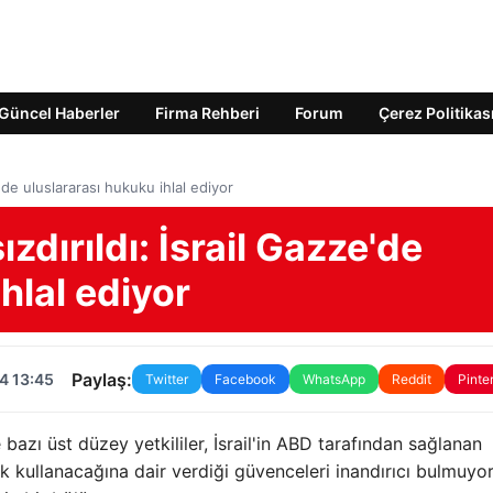
Güncel Haberler
Firma Rehberi
Forum
Çerez Politikas
ze'de uluslararası hukuku ihlal ediyor
ızdırıldı: İsrail Gazze'de
hlal ediyor
Paylaş:
4 13:45
Twitter
Facebook
WhatsApp
Reddit
Pinte
 bazı üst düzey yetkililer, İsrail'in ABD tarafından sağlanan
ak kullanacağına dair verdiği güvenceleri inandırıcı bulmuyor