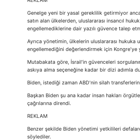
REKLAM
Genelge yeni bir yasal gereklilik getirmiyor anca
satın alan ülkelerden, uluslararası insancıl huku
engellemediklerine dair yazılı güvence talep etme
Ayrıca yönetimin, ülkelerin uluslararası hukuka 
engellemediğini değerlendirmek için Kongre'ye yı
Mutabakata göre, İsrail'in güvenceleri sorgulanı
askıya alma seçeneğine kadar bir dizi adımla d
Biden, istediği zaman ABD'nin silah transferlerini 
Başkan Biden şu ana kadar insan hakları örgütle
çağrılarına direndi.
REKLAM
Benzer şekilde Biden yönetimi yetkilileri defalarca
söylediler.