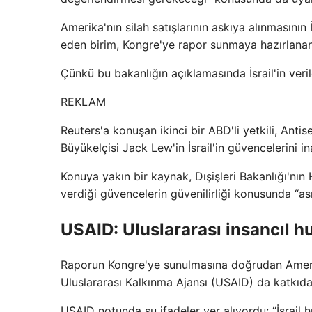
Amerika'nın silah satışlarının askıya alınmasının
eden birim, Kongre'ye rapor sunmaya hazırlanan
Çünkü bu bakanlığın açıklamasında İsrail'in veri
REKLAM
Reuters'a konuşan ikinci bir ABD'li yetkili, Anti
Büyükelçisi Jack Lew'in İsrail'in güvencelerini i
Konuya yakın bir kaynak, Dışişleri Bakanlığı'nın 
verdiği güvencelerin güvenilirliği konusunda “ası
USAID: Uluslararası insancıl h
Raporun Kongre'ye sunulmasına doğrudan Amerik
Uluslararası Kalkınma Ajansı (USAID) da katkıd
USAID notunda şu ifadeler yer alıyordu: “İsrail h