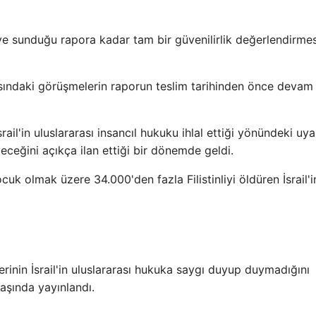
'ye sunduğu rapora kadar tam bir güvenilirlik değerlendirmes
arasındaki görüşmelerin raporun teslim tarihinden önce devam
rail'in uluslararası insancıl hukuku ihlal ettiği yönündeki uyar
yeceğini açıkça ilan ettiği bir dönemde geldi.
uk olmak üzere 34.000'den fazla Filistinliyi öldüren İsrail'i
erinin İsrail'in uluslararası hukuka saygı duyup duymadığını
aşında yayınlandı.