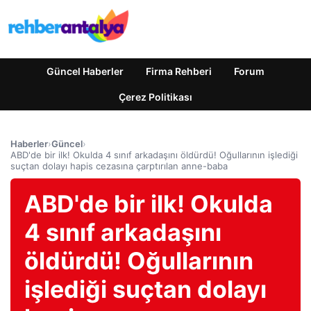
Güncel Haberler
Firma Rehberi
Forum
Çerez Politikası
Haberler
›
Güncel
›
ABD'de bir ilk! Okulda 4 sınıf arkadaşını öldürdü! Oğullarının işlediği
suçtan dolayı hapis cezasına çarptırılan anne-baba
ABD'de bir ilk! Okulda
4 sınıf arkadaşını
öldürdü! Oğullarının
işlediği suçtan dolayı