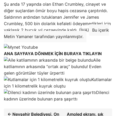
Şu anda 17 yaşında olan Ethan Crumbley, cinayet ve
diğer suçlardan ömür boyu hapis cezasına çarptırıldı.
Saldırının ardından tutuklanan Jennifer ve James
Crumbley, 500 bin dolarlık kefaleti ödeyemedikleri için
yaklaşık 2 buçuk yıl cezaevinde kaldı. (İHA)
Bu içerik
Metin Yamaner tarafından yayınlanmıştır.
ANA SAYFAYA DÖNMEK İÇİN BURAYA TIKLAYIN
Aile
katliamının arkasında “ortak araç” bulundu! Evden
gelen görüntüler tüyler ürpertti
Kutlamalar
için 1 kilometrelik kuyruk oluştu
Dilenci
kadının üzerinde bulunan para şaşırttı
← Nevşehir Belediyesi, On
Amoled ekranı, şık