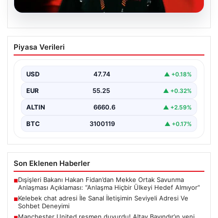
07.08.2026
Manchester United resmen duyurdu!
Piyasa Verileri
Altay Bayındır’ın yeni adresi belli oldu
USD
47.74
▲ +0.18%
EUR
55.25
▲ +0.32%
ALTIN
6660.6
▲ +2.59%
BTC
3100119
▲ +0.17%
Son Eklenen Haberler
Dışişleri Bakanı Hakan Fidan’dan Mekke Ortak Savunma
■
Anlaşması Açıklaması: “Anlaşma Hiçbir Ülkeyi Hedef Almıyor”
Kelebek chat adresi İle Sanal İletişimin Seviyeli Adresi Ve
■
Sohbet Deneyimi
Manchester United resmen duyurdu! Altay Bayındır’ın yeni
■