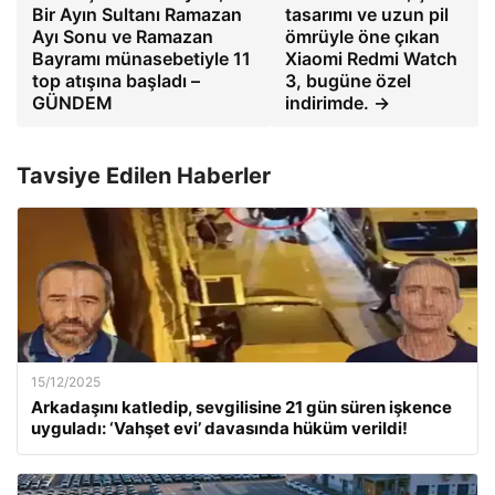
Bir Ayın Sultanı Ramazan
tasarımı ve uzun pil
Ayı Sonu ve Ramazan
ömrüyle öne çıkan
Bayramı münasebetiyle 11
Xiaomi Redmi Watch
top atışına başladı –
3, bugüne özel
GÜNDEM
indirimde. →
Tavsiye Edilen Haberler
15/12/2025
Arkadaşını katledip, sevgilisine 21 gün süren işkence
uyguladı: ‘Vahşet evi’ davasında hüküm verildi!