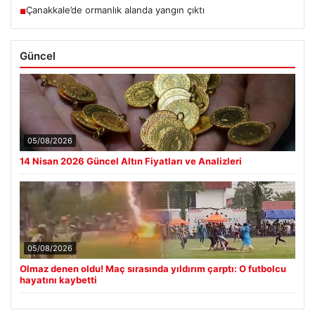
Tahir Sarıkaya Gözaltında
Çanakkale’de ormanlık alanda yangın çıktı
■
Güncel
05/08/2026
14 Nisan 2026 Güncel Altın Fiyatları ve Analizleri
05/08/2026
Olmaz denen oldu! Maç sırasında yıldırım çarptı: O futbolcu
hayatını kaybetti