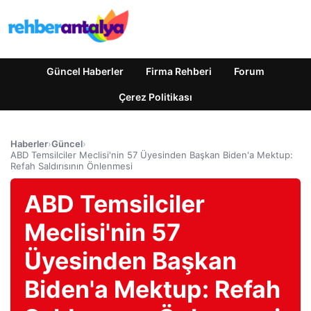
Güncel Haberler
Firma Rehberi
Forum
Çerez Politikası
Haberler
›
Güncel
›
ABD Temsilciler Meclisi'nin 57 Üyesinden Başkan Biden'a Mektup:
Refah Saldırısının Önlenmesi
ABD Temsilciler
Meclisi'nin 57
Üyesinden Başkan
Biden'a Mektup: Refah