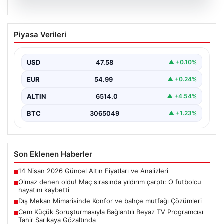
04.08.2026
Dış Mekan Mimarisinde Konfor ve
Piyasa Verileri
bahçe mutfağı Çözümleri
Belli ki açık hava sosyal alanlar, villaların en önemli
köşelerinden biri gelmiştir. Yeşille bütünleşik…
USD
47.58
▲ +0.10%
EUR
54.99
▲ +0.24%
ALTIN
6514.0
▲ +4.54%
BTC
3065049
▲ +1.23%
Son Eklenen Haberler
14 Nisan 2026 Güncel Altın Fiyatları ve Analizleri
■
Olmaz denen oldu! Maç sırasında yıldırım çarptı: O futbolcu
■
hayatını kaybetti
Dış Mekan Mimarisinde Konfor ve bahçe mutfağı Çözümleri
■
Cem Küçük Soruşturmasıyla Bağlantılı Beyaz TV Programcısı
■