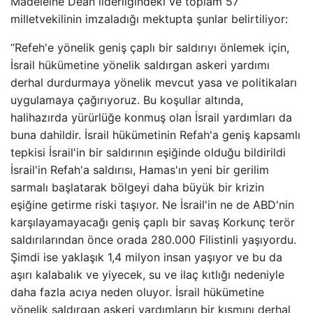
Madeleine Dean liderliğindeki ve toplam 57
milletvekilinin imzaladığı mektupta şunlar belirtiliyor:
“Refeh'e yönelik geniş çaplı bir saldırıyı önlemek için,
İsrail hükümetine yönelik saldırgan askeri yardımı
derhal durdurmaya yönelik mevcut yasa ve politikaları
uygulamaya çağırıyoruz. Bu koşullar altında,
halihazırda yürürlüğe konmuş olan İsrail yardımları da
buna dahildir. İsrail hükümetinin Refah'a geniş kapsamlı
tepkisi İsrail'in bir saldırının eşiğinde olduğu bildirildi
İsrail'in Refah'a saldırısı, Hamas'ın yeni bir gerilim
sarmalı başlatarak bölgeyi daha büyük bir krizin
eşiğine getirme riski taşıyor. Ne İsrail'in ne de ABD'nin
karşılayamayacağı geniş çaplı bir savaş Korkunç terör
saldırılarından önce orada 280.000 Filistinli yaşıyordu.
Şimdi ise yaklaşık 1,4 milyon insan yaşıyor ve bu da
aşırı kalabalık ve yiyecek, su ve ilaç kıtlığı nedeniyle
daha fazla acıya neden oluyor. İsrail hükümetine
yönelik saldırgan askeri yardımların bir kısmını derhal