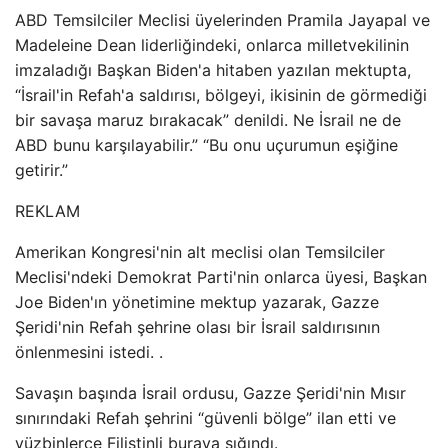
ABD Temsilciler Meclisi üyelerinden Pramila Jayapal ve
Madeleine Dean liderliğindeki, onlarca milletvekilinin
imzaladığı Başkan Biden'a hitaben yazılan mektupta,
“İsrail'in Refah'a saldırısı, bölgeyi, ikisinin de görmediği
bir savaşa maruz bırakacak” denildi. Ne İsrail ne de
ABD bunu karşılayabilir.” “Bu onu uçurumun eşiğine
getirir.”
REKLAM
Amerikan Kongresi'nin alt meclisi olan Temsilciler
Meclisi'ndeki Demokrat Parti'nin onlarca üyesi, Başkan
Joe Biden'ın yönetimine mektup yazarak, Gazze
Şeridi'nin Refah şehrine olası bir İsrail saldırısının
önlenmesini istedi. .
Savaşın başında İsrail ordusu, Gazze Şeridi'nin Mısır
sınırındaki Refah şehrini “güvenli bölge” ilan etti ve
yüzbinlerce Filistinli buraya sığındı.