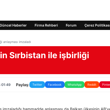
Güncel Haberler
Firma Rehberi
Forum
Çerez Politikas
liği anlaşması imzaladı
n Sırbistan ile işbirliği
Paylaş:
 01:49
Twitter
Facebook
WhatsApp
Reddit
Pinte
n ile imzaladığı hammadde anlaşması da Balkan ülkesinin AB'y