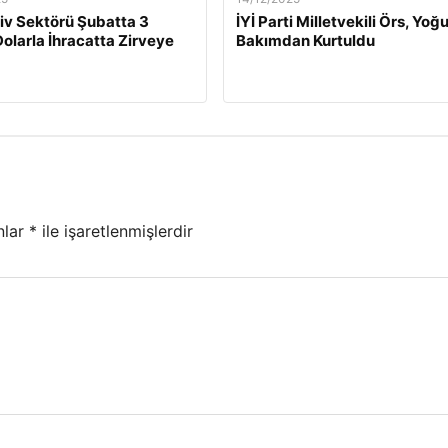
v Sektörü Şubatta 3
İYİ Parti Milletvekili Örs, Yoğ
Dolarla İhracatta Zirveye
Bakımdan Kurtuldu
nlar
*
ile işaretlenmişlerdir