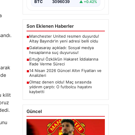
BTC
3096039
▲ +0.42%
a
Son Eklenen Haberler
andı.
Manchester United resmen duyurdu!
■
Altay Bayındır’ın yeni adresi belli oldu
Galatasaray açıkladı: Sosyal medya
■
hesaplarına suç duyurusu!
Ertuğrul Özkök’ün Hakaret İddialarına
■
İfade Verme Süreci
larak
14 Nisan 2026 Güncel Altın Fiyatları ve
■
 de
Analizleri
Olmaz denen oldu! Maç sırasında
■
yıldırım çarptı: O futbolcu hayatını
kaybetti
kilit
yoruz
dedi.
Güncel
lunu