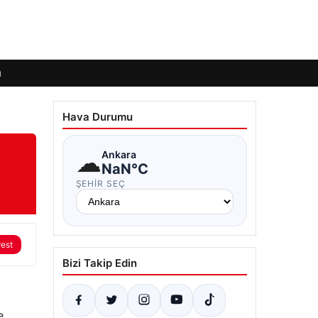
ı
Hava Durumu
☁
Ankara
NaN°C
ŞEHIR SEÇ
rest
Bizi Takip Edin
e