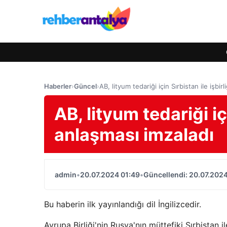
Haberler
›
Güncel
›
AB, lityum tedariği için Sırbistan ile işbir
AB, lityum tedariği içi
anlaşması imzaladı
admin
•
20.07.2024 01:49
•
Güncellendi: 20.07.2024
Bu haberin ilk yayınlandığı dil İngilizcedir.
Avrupa Birliği'nin Rusya'nın müttefiki Sırbista