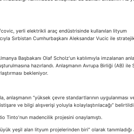
ic, yerli elektrikli araç endüstrisinde kullanılan lityum
la Sırbistan Cumhurbaşkanı Aleksandar Vucic ile stratejik
manya Başbakanı Olaf Scholz'un katılımıyla imzalanan anl
luşturulmasına hazırlandı. Anlaşmanın Avrupa Birliği (AB) ile 
ylaştırması bekleniyor.
a, anlaşmanın “yüksek çevre standartlarının uygulanması ve
istişare ve bilgi alışverişi yoluyla kolaylaştırılacağı” belirtildi
Rio Tinto'nun madencilik projesini onaylamıştı.
yük yeşil alan lityum projelerinden biri” olarak tanımladığı