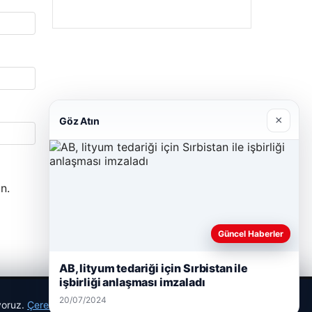
×
Göz Atın
n.
Güncel Haberler
AB, lityum tedariği için Sırbistan ile
işbirliği anlaşması imzaladı
20/07/2024
ıyoruz.
Çerez Politikamız
Reddet
Kabul Et