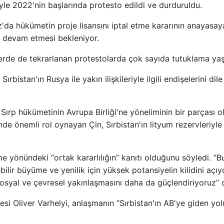
iyle 2022'nin başlarında protesto edildi ve durduruldu.
a hükümetin proje lisansını iptal etme kararının anayasay
n devam etmesi bekleniyor.
rde de tekrarlanan protestolarda çok sayıda tutuklama yaş
stan'ın Rusya ile yakın ilişkileriyle ilgili endişelerini dile
Sırp hükümetinin Avrupa Birliği'ne yöneliminin bir parçası o
nde önemli rol oynayan Çin, Sırbistan'ın lityum rezervleriyle
 yönündeki “ortak kararlılığın” kanıtı olduğunu söyledi. “Bu 
lebilir büyüme ve yenilik için yüksek potansiyelin kilidini açı
osyal ve çevresel yakınlaşmasını daha da güçlendiriyoruz” 
 Oliver Varhelyi, anlaşmanın “Sırbistan'ın AB'ye giden yo