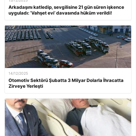
15/12/2025
Arkadaşını katledip, sevgilisine 21 gün süren işkence
uyguladı: ‘Vahşet evi’ davasında hüküm verildi!
14/12/2025
Otomotiv Sektörü Şubatta 3 Milyar Dolarla İhracatta
Zirveye Yerleşti