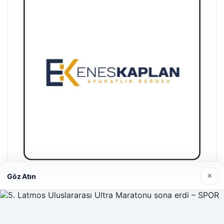
×
Göz Atın
Enes Kaplan Avukatlık Bürosu
28/04/2026