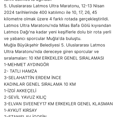
5. Uluslararası Latmos Ultra Maratonu, 12-13 Nisan
2024 tarihlerinde 400 katılımcı ile 10, 17, 26, 45
kilometre olmak üzere 4 farklı rotada gerçekleştirildi.
Latmos Ultra Maratonu'nda Milas Bafa Gölü kıyısından
Latmos Dağı'na kadar yeni keşiflerle dolu bir rota yerli
ve yabancı sporcular Muğla'da buluştu.
Muğla Büyükşehir Belediyesi 5. Uluslararası Latmos
Ultra Maratonu'nda dereceye giren sporcular ve
sıralamaları: 10 KM ERKEKLER GENEL SIRALAMASI
1-MEHMET AYDINGÖR
2- TATLI HAMZA
3-SELAHATTİN ERDEM İNCE
KADINLAR GENEL SIRALAMA 10 KM
1-İZGİ AKKEÇELİ
2-SEVİL YAVUZ KILIÇ
3-ELVAN SVEENEY17 KM ERKEKLER GENEL KLASMAN
1-AYKUT KIRSAY
2-STANISLAV İGOŞİN