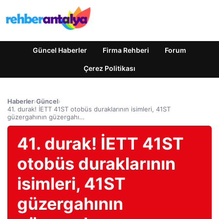
Güncel Haberler
Firma Rehberi
Forum
Çerez Politikası
Haberler
›
Güncel
›
41. durak! İETT 41ST otobüs duraklarının isimleri, 41ST
güzergahının güzergahı…
41. durak! İETT 41ST
otobüs duraklarının
isimleri, 41ST
güzergahının