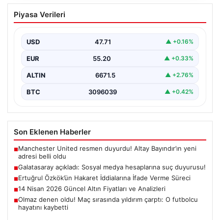
Galatasaray açıkladı: Sosyal medya
Piyasa Verileri
hesaplarına suç duyurusu!
{ “title”: “Galatasaray, Sosyal Medya Hesaplarına Karşı
Hukuki Adım Attı”, “content”: “ Galatasaray Spor…
USD
47.71
▲ +0.16%
EUR
55.20
▲ +0.33%
ALTIN
6671.5
▲ +2.76%
BTC
3096039
▲ +0.42%
Son Eklenen Haberler
Manchester United resmen duyurdu! Altay Bayındır’ın yeni
■
adresi belli oldu
Galatasaray açıkladı: Sosyal medya hesaplarına suç duyurusu!
■
Ertuğrul Özkök’ün Hakaret İddialarına İfade Verme Süreci
■
14 Nisan 2026 Güncel Altın Fiyatları ve Analizleri
■
Olmaz denen oldu! Maç sırasında yıldırım çarptı: O futbolcu
■
hayatını kaybetti