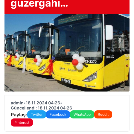
güzergahı…
admin
•
18.11.2024 04:26
•
Güncellendi: 18.11.2024 04:26
Paylaş:
Twitter
Facebook
WhatsApp
Reddit
Pinterest