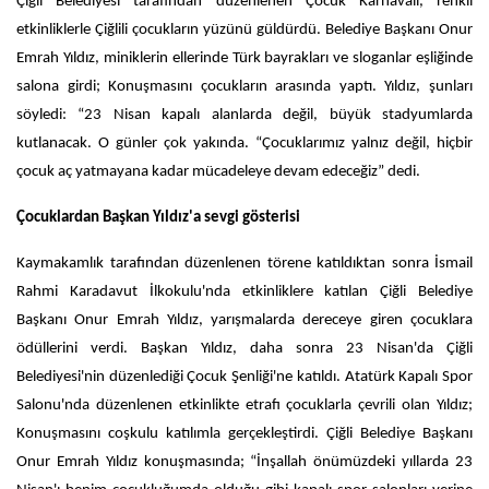
Çiğli Belediyesi tarafından düzenlenen Çocuk Karnavalı, renkli
etkinliklerle Çiğlili çocukların yüzünü güldürdü. Belediye Başkanı Onur
Emrah Yıldız, miniklerin ellerinde Türk bayrakları ve sloganlar eşliğinde
salona girdi; Konuşmasını çocukların arasında yaptı. Yıldız, şunları
söyledi: “23 Nisan kapalı alanlarda değil, büyük stadyumlarda
kutlanacak. O günler çok yakında. “Çocuklarımız yalnız değil, hiçbir
çocuk aç yatmayana kadar mücadeleye devam edeceğiz” dedi.
Çocuklardan Başkan Yıldız'a sevgi gösterisi
Kaymakamlık tarafından düzenlenen törene katıldıktan sonra İsmail
Rahmi Karadavut İlkokulu'nda etkinliklere katılan Çiğli Belediye
Başkanı Onur Emrah Yıldız, yarışmalarda dereceye giren çocuklara
ödüllerini verdi. Başkan Yıldız, daha sonra 23 Nisan'da Çiğli
Belediyesi'nin düzenlediği Çocuk Şenliği'ne katıldı. Atatürk Kapalı Spor
Salonu'nda düzenlenen etkinlikte etrafı çocuklarla çevrili olan Yıldız;
Konuşmasını coşkulu katılımla gerçekleştirdi. Çiğli Belediye Başkanı
Onur Emrah Yıldız konuşmasında; “İnşallah önümüzdeki yıllarda 23