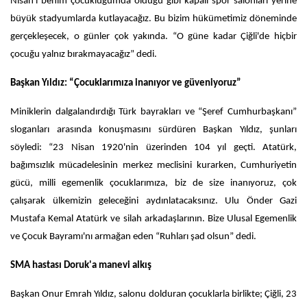
Nisan'ı benim çocukluğumda olduğu gibi kapalı spor salonları yerine
büyük stadyumlarda kutlayacağız. Bu bizim hükümetimiz döneminde
gerçekleşecek, o günler çok yakında. “O güne kadar Çiğli'de hiçbir
çocuğu yalnız bırakmayacağız” dedi.
Başkan Yıldız: “Çocuklarımıza inanıyor ve güveniyoruz”
Miniklerin dalgalandırdığı Türk bayrakları ve “Şeref Cumhurbaşkanı”
sloganları arasında konuşmasını sürdüren Başkan Yıldız, şunları
söyledi: “23 Nisan 1920'nin üzerinden 104 yıl geçti. Atatürk,
bağımsızlık mücadelesinin merkez meclisini kurarken, Cumhuriyetin
gücü, milli egemenlik çocuklarımıza, biz de size inanıyoruz, çok
çalışarak ülkemizin geleceğini aydınlatacaksınız. Ulu Önder Gazi
Mustafa Kemal Atatürk ve silah arkadaşlarının. Bize Ulusal Egemenlik
ve Çocuk Bayramı'nı armağan eden “Ruhları şad olsun” dedi.
SMA hastası Doruk'a manevi alkış
Başkan Onur Emrah Yıldız, salonu dolduran çocuklarla birlikte; Çiğli, 23