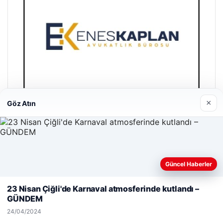
×
Göz Atın
Enes Kaplan Avukatlık Bürosu
28/04/2026
Güncel Haberler
Web sitemizi nasıl kullandığınızı daha iyi anlayabilmek,
deneyiminizi kişiselleştirmek ve geliştirmek amacıyla çerezler
23 Nisan Çiğli'de Karnaval atmosferinde kutlandı –
kullanıyoruz.
Çerez Politikamız
GÜNDEM
Reddet
Kabul Et
24/04/2024