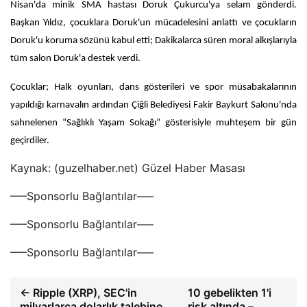
Nisan'da minik SMA hastası Doruk Çukurcu'ya selam gönderdi.
Başkan Yıldız, çocuklara Doruk'un mücadelesini anlattı ve çocukların
Doruk'u koruma sözünü kabul etti; Dakikalarca süren moral alkışlarıyla
tüm salon Doruk'a destek verdi.
Çocuklar; Halk oyunları, dans gösterileri ve spor müsabakalarının
yapıldığı karnavalın ardından Çiğli Belediyesi Fakir Baykurt Salonu'nda
sahnelenen “Sağlıklı Yaşam Sokağı” gösterisiyle muhteşem bir gün
geçirdiler.
Kaynak: (guzelhaber.net) Güzel Haber Masası
—–Sponsorlu Bağlantılar—–
—–Sponsorlu Bağlantılar—–
—–Sponsorlu Bağlantılar—–
← Ripple (XRP), SEC'in
10 gebelikten 1'i
milyarlarca dolarlık talebine
risk altında –