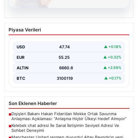
08.08.2026
Kelebek chat adresi İle Sanal İletişimin
Piyasa Verileri
Seviyeli Adresi Ve Sohbet Deneyimi
Dijital çağında bireylerin güvenli bir biçimde irtibat
kurması ciddi bir değer barındırmaktadır. Günümüzde
USD
47.74
▲ +0.18%
birçok…
EUR
55.25
▲ +0.32%
ALTIN
6660.6
▲ +2.59%
BTC
3100119
▲ +0.17%
Son Eklenen Haberler
Dışişleri Bakanı Hakan Fidan’dan Mekke Ortak Savunma
■
Anlaşması Açıklaması: “Anlaşma Hiçbir Ülkeyi Hedef Almıyor”
Kelebek chat adresi İle Sanal İletişimin Seviyeli Adresi Ve
■
Sohbet Deneyimi
Manchester United resmen duyurdu! Altay Bayındır’ın yeni
■