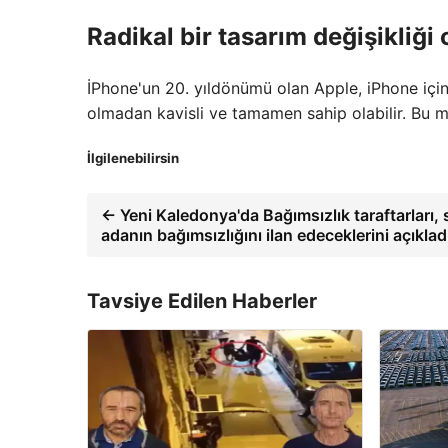
Radikal bir tasarım değişikliği o
İPhone'un 20. yıldönümü olan Apple, iPhone için 
olmadan kavisli ve tamamen sahip olabilir. Bu mo
İlgilenebilirsin
← Yeni Kaledonya'da Bağımsızlık taraftarları,
adanın bağımsızlığını ilan edeceklerini açıkladı
Tavsiye Edilen Haberler