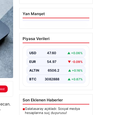
Yan Manşet
06.08.2026
Ertuğrul Özkök’ün
Piyasa Verileri
Hakaret İddialarına İfade
Verme Süreci
USD
47.60
▲ +0.06%
Ünlü gazeteci ve yazar Ertuğrul
Özkök, Cumhurbaşkanına hakaret
EUR
54.97
▼ -0.09%
iddialarıyla yürütülen soruşturma
kapsamında İstanbul Adalet…
ALTIN
6506.2
▲ +0.16%
BTC
3082888
▲ +0.67%
rest
Son Eklenen Haberler
yecan.
Galatasaray açıkladı: Sosyal medya
■
r
hesaplarına suç duyurusu!