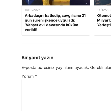
15/12/2025
14/12/20
Arkadaşını katledip, sevgilisine 21
Otomoti
gün süren işkence uyguladı:
Milyar 
‘Vahşet evi’ davasında hüküm
Yerleşti
verildi!
Bir yanıt yazın
E-posta adresiniz yayınlanmayacak.
Gerekli ala
Yorum
*