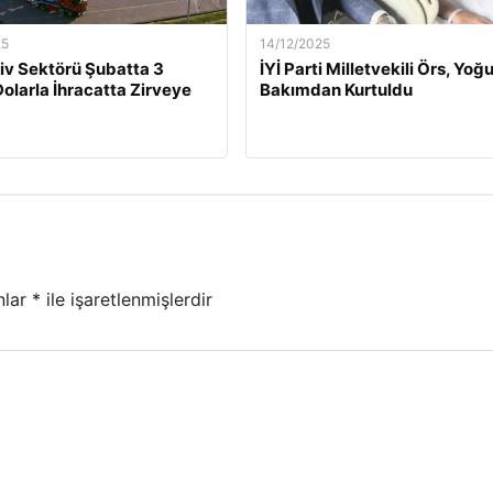
25
14/12/2025
v Sektörü Şubatta 3
İYİ Parti Milletvekili Örs, Yoğ
Dolarla İhracatta Zirveye
Bakımdan Kurtuldu
nlar
*
ile işaretlenmişlerdir