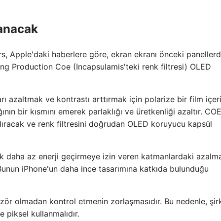
lanacak
, Apple'daki haberlere göre, ekran ekranı önceki paneller
ng Production Coe (Incapsulamis'teki renk filtresi) OLED
 azaltmak ve kontrastı arttırmak için polarize bir film içeri
nın bir kısmını emerek parlaklığı ve üretkenliği azaltır. COE
dıracak ve renk filtresini doğrudan OLED koruyucu kapsül
ak daha az enerji geçirmeye izin veren katmanlardaki azalm
. Bunun iPhone'un daha ince tasarımına katkıda bulunduğu
arizör olmadan kontrol etmenin zorlaşmasıdır. Bu nedenle, şir
 piksel kullanmalıdır.