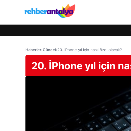
Haberler
›
Güncel
›
20. İPhone yıl için nasıl özel olacak?
20. İPhone yıl için na