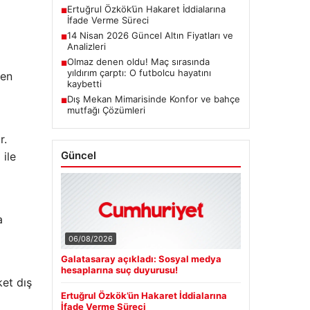
Ertuğrul Özkök’ün Hakaret İddialarına
■
İfade Verme Süreci
14 Nisan 2026 Güncel Altın Fiyatları ve
■
Analizleri
Olmaz denen oldu! Maç sırasında
■
yıldırım çarptı: O futbolcu hayatını
den
kaybetti
Dış Mekan Mimarisinde Konfor ve bahçe
■
mutfağı Çözümleri
r.
Güncel
 ile
a
06/08/2026
Galatasaray açıkladı: Sosyal medya
hesaplarına suç duyurusu!
ket dış
Ertuğrul Özkök’ün Hakaret İddialarına
İfade Verme Süreci