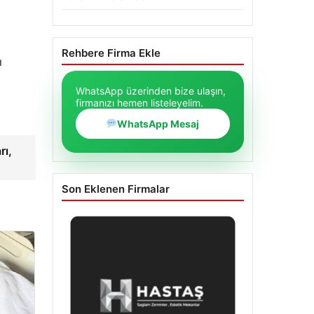
Rehbere Firma Ekle
ı
WhatsApp üzerinden bize ulaşın,
firmanızı hemen listeleyelim.
WhatsApp Mesaj
rı,
Son Eklenen Firmalar