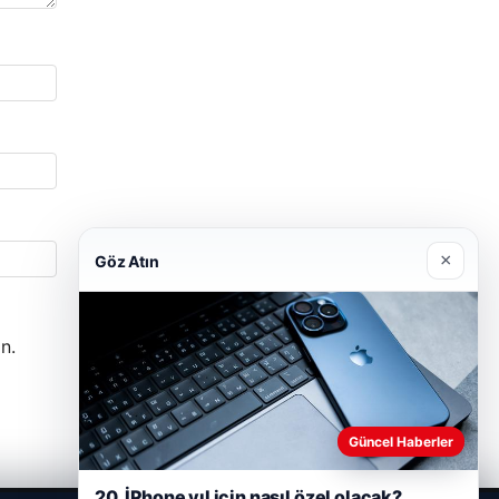
×
Göz Atın
n.
Güncel Haberler
20. İPhone yıl için nasıl özel olacak?