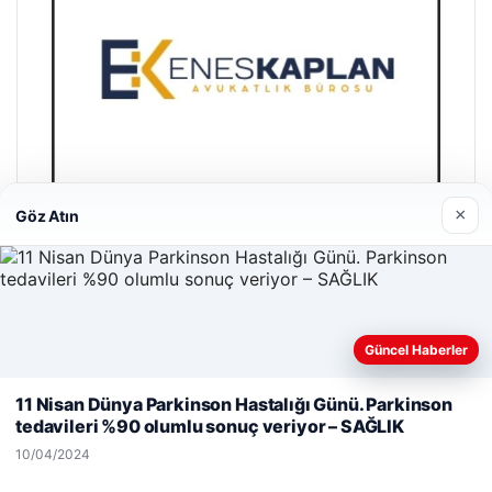
×
Göz Atın
Enes Kaplan Avukatlık Bürosu
28/04/2026
Güncel Haberler
Web sitemizi nasıl kullandığınızı daha iyi anlayabilmek,
deneyiminizi kişiselleştirmek ve geliştirmek amacıyla çerezler
11 Nisan Dünya Parkinson Hastalığı Günü. Parkinson
kullanıyoruz.
Çerez Politikamız
tedavileri %90 olumlu sonuç veriyor – SAĞLIK
Reddet
Kabul Et
10/04/2024