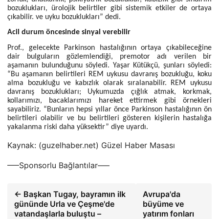
bozuklukları, ürolojik belirtiler gibi sistemik etkiler de ortaya
çıkabilir. ve uyku bozuklukları” dedi.
Acil durum öncesinde sinyal verebilir
Prof., gelecekte Parkinson hastalığının ortaya çıkabileceğine
dair bulguların gözlemlendiği, premotor adı verilen bir
aşamanın bulunduğunu söyledi. Yaşar Kütükçü, şunları söyledi:
“Bu aşamanın belirtileri REM uykusu davranış bozukluğu, koku
alma bozukluğu ve kabızlık olarak sıralanabilir. REM uykusu
davranış bozuklukları; Uykumuzda çığlık atmak, korkmak,
kollarımızı, bacaklarımızı hareket ettirmek gibi örnekleri
sayabiliriz. “Bunların hepsi yıllar önce Parkinson hastalığının ön
belirtileri olabilir ve bu belirtileri gösteren kişilerin hastalığa
yakalanma riski daha yüksektir” diye uyardı.
Kaynak: (guzelhaber.net) Güzel Haber Masası
—–Sponsorlu Bağlantılar—–
← Başkan Tugay, bayramın ilk
Avrupa'da
gününde Urla ve Çeşme'de
büyüme ve
vatandaşlarla buluştu –
yatırım fonları