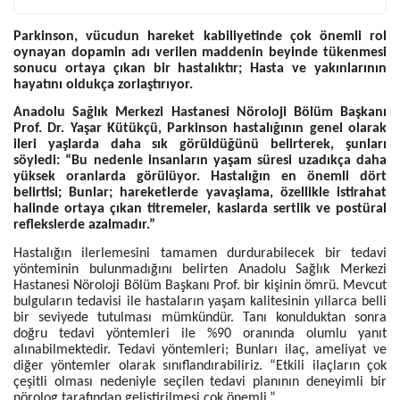
Parkinson, vücudun hareket kabiliyetinde çok önemli rol
oynayan dopamin adı verilen maddenin beyinde tükenmesi
sonucu ortaya çıkan bir hastalıktır; Hasta ve yakınlarının
hayatını oldukça zorlaştırıyor.
Anadolu Sağlık Merkezi Hastanesi Nöroloji Bölüm Başkanı
Prof. Dr. Yaşar Kütükçü, Parkinson hastalığının genel olarak
ileri yaşlarda daha sık görüldüğünü belirterek, şunları
söyledi: “Bu nedenle insanların yaşam süresi uzadıkça daha
yüksek oranlarda görülüyor. Hastalığın en önemli dört
belirtisi; Bunlar; hareketlerde yavaşlama, özellikle istirahat
halinde ortaya çıkan titremeler, kaslarda sertlik ve postüral
reflekslerde azalmadır.”
Hastalığın ilerlemesini tamamen durdurabilecek bir tedavi
yönteminin bulunmadığını belirten Anadolu Sağlık Merkezi
Hastanesi Nöroloji Bölüm Başkanı Prof. bir kişinin ömrü. Mevcut
bulguların tedavisi ile hastaların yaşam kalitesinin yıllarca belli
bir seviyede tutulması mümkündür. Tanı konulduktan sonra
doğru tedavi yöntemleri ile %90 oranında olumlu yanıt
alınabilmektedir. Tedavi yöntemleri; Bunları ilaç, ameliyat ve
diğer yöntemler olarak sınıflandırabiliriz. “Etkili ilaçların çok
çeşitli olması nedeniyle seçilen tedavi planının deneyimli bir
nörolog tarafından geliştirilmesi çok önemli.”