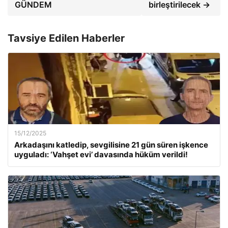
GÜNDEM
birleştirilecek →
Tavsiye Edilen Haberler
15/12/2025
Arkadaşını katledip, sevgilisine 21 gün süren işkence
uyguladı: ‘Vahşet evi’ davasında hüküm verildi!