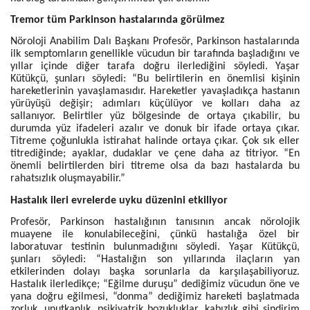
Tremor tüm Parkinson hastalarında görülmez
Nöroloji Anabilim Dalı Başkanı Profesör, Parkinson hastalarında
ilk semptomların genellikle vücudun bir tarafında başladığını ve
yıllar içinde diğer tarafa doğru ilerlediğini söyledi. Yaşar
Kütükçü, şunları söyledi: “Bu belirtilerin en önemlisi kişinin
hareketlerinin yavaşlamasıdır. Hareketler yavaşladıkça hastanın
yürüyüşü değişir; adımları küçülüyor ve kolları daha az
sallanıyor. Belirtiler yüz bölgesinde de ortaya çıkabilir, bu
durumda yüz ifadeleri azalır ve donuk bir ifade ortaya çıkar.
Titreme çoğunlukla istirahat halinde ortaya çıkar. Çok sık eller
titrediğinde; ayaklar, dudaklar ve çene daha az titriyor. “En
önemli belirtilerden biri titreme olsa da bazı hastalarda bu
rahatsızlık oluşmayabilir.”
Hastalık ileri evrelerde uyku düzenini etkiliyor
Profesör, Parkinson hastalığının tanısının ancak nörolojik
muayene ile konulabileceğini, çünkü hastalığa özel bir
laboratuvar testinin bulunmadığını söyledi. Yaşar Kütükçü,
şunları söyledi: “Hastalığın son yıllarında ilaçların yan
etkilerinden dolayı başka sorunlarla da karşılaşabiliyoruz.
Hastalık ilerledikçe; “Eğilme duruşu” dediğimiz vücudun öne ve
yana doğru eğilmesi, “donma” dediğimiz hareketi başlatmada
zorluk, unutkanlık, psikiyatrik bozukluklar, kabızlık gibi sindirim