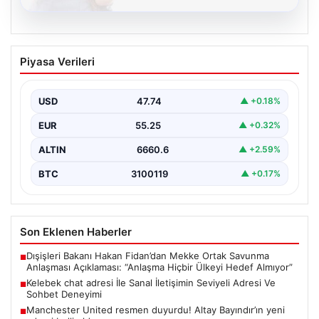
08.08.2026
Kelebek chat adresi İle Sanal İletişimin
Piyasa Verileri
Seviyeli Adresi Ve Sohbet Deneyimi
Dijital çağında bireylerin güvenli bir biçimde irtibat
kurması ciddi bir değer barındırmaktadır. Günümüzde
USD
47.74
▲ +0.18%
birçok…
EUR
55.25
▲ +0.32%
ALTIN
6660.6
▲ +2.59%
BTC
3100119
▲ +0.17%
Son Eklenen Haberler
Dışişleri Bakanı Hakan Fidan’dan Mekke Ortak Savunma
■
Anlaşması Açıklaması: “Anlaşma Hiçbir Ülkeyi Hedef Almıyor”
Kelebek chat adresi İle Sanal İletişimin Seviyeli Adresi Ve
■
Sohbet Deneyimi
Manchester United resmen duyurdu! Altay Bayındır’ın yeni
■