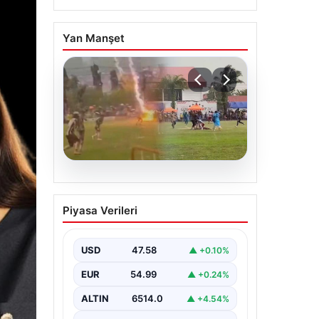
Yan Manşet
05.08.2026
Olmaz denen oldu! Maç
Piyasa Verileri
sırasında yıldırım çarptı:
O futbolcu hayatını
kaybetti
USD
47.58
▲ +0.10%
EUR
54.99
▲ +0.24%
ALTIN
6514.0
▲ +4.54%