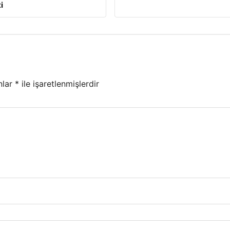
i
nlar
*
ile işaretlenmişlerdir