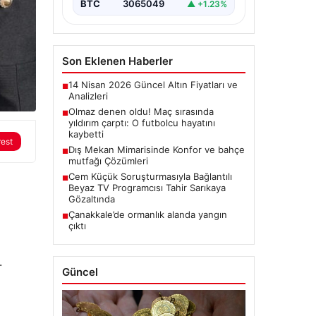
BTC
3065049
▲ +1.23%
Son Eklenen Haberler
14 Nisan 2026 Güncel Altın Fiyatları ve
■
Analizleri
Olmaz denen oldu! Maç sırasında
■
yıldırım çarptı: O futbolcu hayatını
kaybetti
rest
Dış Mekan Mimarisinde Konfor ve bahçe
■
mutfağı Çözümleri
Cem Küçük Soruşturmasıyla Bağlantılı
■
Beyaz TV Programcısı Tahir Sarıkaya
Gözaltında
Çanakkale’de ormanlık alanda yangın
■
çıktı
.
Güncel