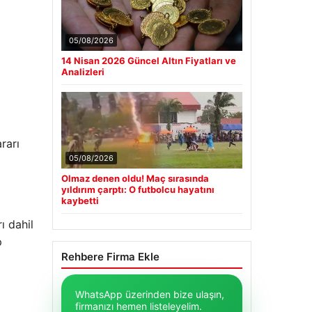
05/08/2026
14 Nisan 2026 Güncel Altın Fiyatları ve
Analizleri
rarı
05/08/2026
Olmaz denen oldu! Maç sırasında
yıldırım çarptı: O futbolcu hayatını
kaybetti
ı dahil
p
Rehbere Firma Ekle
WhatsApp üzerinden bize ulaşın,
firmanızı hemen listeleyelim.