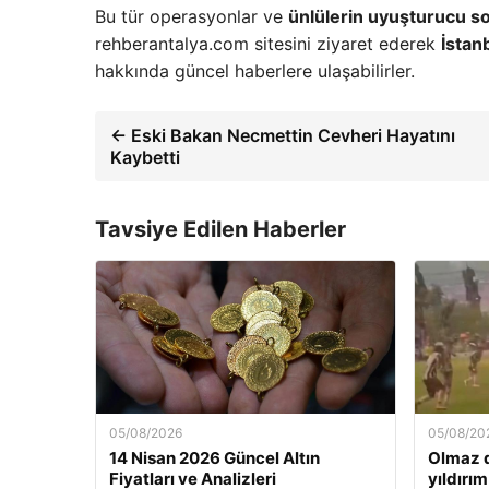
Bu tür operasyonlar ve
ünlülerin uyuşturucu s
rehberantalya.com sitesini ziyaret ederek
İstan
hakkında güncel haberlere ulaşabilirler.
← Eski Bakan Necmettin Cevheri Hayatını
Kaybetti
Tavsiye Edilen Haberler
05/08/2026
05/08/20
14 Nisan 2026 Güncel Altın
Olmaz d
Fiyatları ve Analizleri
yıldırım