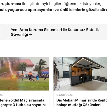
oruşturması
ile ilgili detaylı bilgileri öğrenmek isteyenler,
bul uyuşturucu operasyonları
ve
ünlü isimlerin gözaltı sür
Yeni Araç Koruma Sistemleri ile Kusursuz Estetik
Güvenliği →
26
04/08/2026
enen oldu! Maç sırasında
Dış Mekan Mimarisinde Konfo
 çarptı: O futbolcu hayatını
bahçe mutfağı Çözümleri