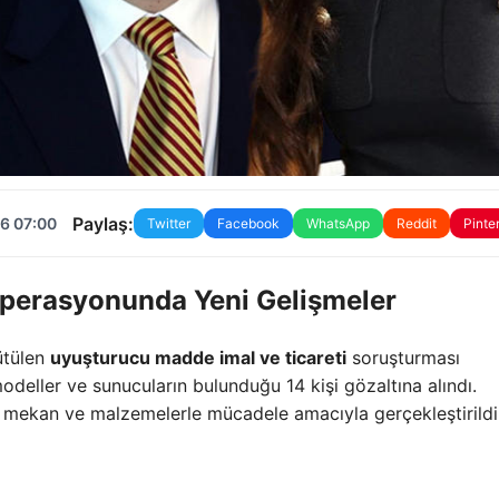
Paylaş:
6 07:00
Twitter
Facebook
WhatsApp
Reddit
Pinte
Operasyonunda Yeni Gelişmeler
ütülen
uyuşturucu madde imal ve ticareti
soruşturması
modeller ve sunucuların bulunduğu 14 kişi gözaltına alındı.
n mekan ve malzemelerle mücadele amacıyla gerçekleştirildi