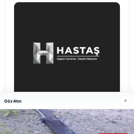
×
Göz Atın
Enes Kaplan Avukatlık Bürosu
28/04/2026