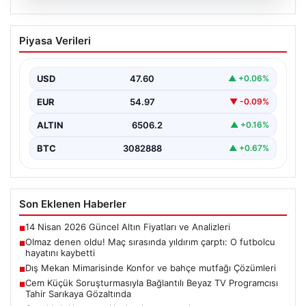
04.08.2026
Dış Mekan Mimarisinde Konfor ve
Piyasa Verileri
bahçe mutfağı Çözümleri
Belli ki açık hava sosyal alanlar, villaların en önemli
köşelerinden biri gelmiştir. Yeşille bütünleşik…
USD
47.60
▲ +0.06%
EUR
54.97
▼ -0.09%
ALTIN
6506.2
▲ +0.16%
BTC
3082888
▲ +0.67%
Son Eklenen Haberler
14 Nisan 2026 Güncel Altın Fiyatları ve Analizleri
■
Olmaz denen oldu! Maç sırasında yıldırım çarptı: O futbolcu
■
hayatını kaybetti
Dış Mekan Mimarisinde Konfor ve bahçe mutfağı Çözümleri
■
Cem Küçük Soruşturmasıyla Bağlantılı Beyaz TV Programcısı
■
Tahir Sarıkaya Gözaltında