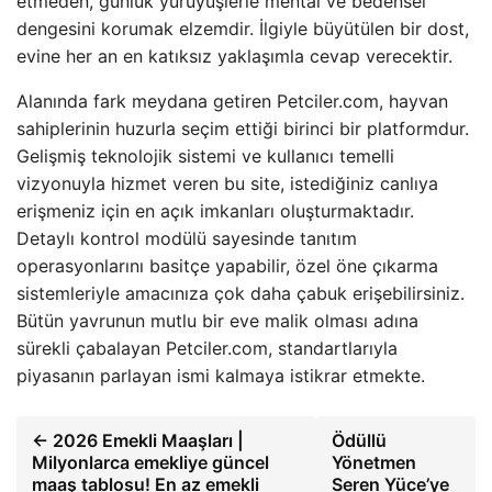
etmeden, günlük yürüyüşlerle mental ve bedensel
dengesini korumak elzemdir. İlgiyle büyütülen bir dost,
evine her an en katıksız yaklaşımla cevap verecektir.
Alanında fark meydana getiren Petciler.com, hayvan
sahiplerinin huzurla seçim ettiği birinci bir platformdur.
Gelişmiş teknolojik sistemi ve kullanıcı temelli
vizyonuyla hizmet veren bu site, istediğiniz canlıya
erişmeniz için en açık imkanları oluşturmaktadır.
Detaylı kontrol modülü sayesinde tanıtım
operasyonlarını basitçe yapabilir, özel öne çıkarma
sistemleriyle amacınıza çok daha çabuk erişebilirsiniz.
Bütün yavrunun mutlu bir eve malik olması adına
sürekli çabalayan Petciler.com, standartlarıyla
piyasanın parlayan ismi kalmaya istikrar etmekte.
← 2026 Emekli Maaşları |
Ödüllü
Milyonlarca emekliye güncel
Yönetmen
maaş tablosu! En az emekli
Seren Yüce’ye