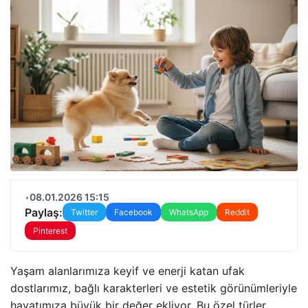
•
08.01.2026 15:15
Paylaş:
Twitter
Facebook
WhatsApp
Reddit
Pinterest
Yaşam alanlarımıza keyif ve enerji katan ufak
dostlarımız, bağlı karakterleri ve estetik görünümleriyle
hayatımıza büyük bir değer ekliyor. Bu özel türler