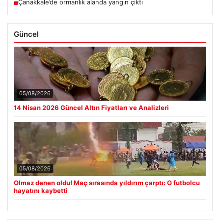
Çanakkale’de ormanlık alanda yangın çıktı
■
Güncel
05/08/2026
14 Nisan 2026 Güncel Altın Fiyatları ve Analizleri
05/08/2026
Olmaz denen oldu! Maç sırasında yıldırım çarptı: O futbolcu
hayatını kaybetti