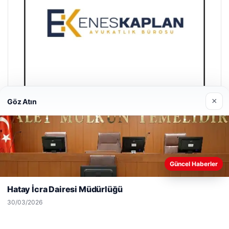
×
Göz Atın
Enes Kaplan Avukatlık Bürosu
28/04/2026
Web sitemizi nasıl kullandığınızı daha iyi anlayabilmek,
Güncel Haberler
deneyiminizi kişiselleştirmek ve geliştirmek amacıyla çerezler
kullanıyoruz.
Çerez Politikamız
Hatay İcra Dairesi Müdürlüğü
Reddet
Kabul Et
30/03/2026
© 2026 Antalya – Güncel Haberler