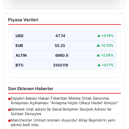
08.08.2026
Kelebek chat adresi İle Sanal İletişimin
Piyasa Verileri
Seviyeli Adresi Ve Sohbet Deneyimi
Dijital çağında bireylerin güvenli bir biçimde irtibat
kurması ciddi bir değer barındırmaktadır. Günümüzde
USD
47.74
▲ +0.18%
birçok…
EUR
55.25
▲ +0.32%
ALTIN
6660.6
▲ +2.59%
BTC
3100119
▲ +0.17%
Son Eklenen Haberler
Dışişleri Bakanı Hakan Fidan’dan Mekke Ortak Savunma
■
Anlaşması Açıklaması: “Anlaşma Hiçbir Ülkeyi Hedef Almıyor”
Kelebek chat adresi İle Sanal İletişimin Seviyeli Adresi Ve
■
Sohbet Deneyimi
Manchester United resmen duyurdu! Altay Bayındır’ın yeni
■
adresi belli oldu