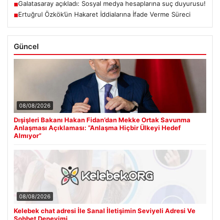
Galatasaray açıkladı: Sosyal medya hesaplarına suç duyurusu!
■
Ertuğrul Özkök’ün Hakaret İddialarına İfade Verme Süreci
■
Güncel
08/08/2026
Dışişleri Bakanı Hakan Fidan’dan Mekke Ortak Savunma
Anlaşması Açıklaması: “Anlaşma Hiçbir Ülkeyi Hedef
Almıyor”
08/08/2026
Kelebek chat adresi İle Sanal İletişimin Seviyeli Adresi Ve
Sohbet Deneyimi